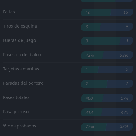
Faltas
16
12
Tiros de esquina
3
5
Fueras de juego
3
1
Posesión del balón
42%
58%
Tarjetas amarillas
1
2
Paradas del portero
2
2
Pases totales
408
574
Pasa preciso
313
475
% de aprobados
77%
83%