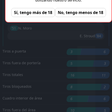
J. Kjaer
'4 ︎
Sí, tengo más de 18
No, tengo menos de 18
T. Pettersson
'30 ︎
A. Manneh
'37 ︎
'51 ︎
N. Moro
E. Stroud
'84 ︎
Tiros a puerta
3
6
Tiros fuera de portería
5
3
Tiros totales
16
11
Tiros bloqueados
8
2
Cuadro interior de área
6
6
Tiros fuera del área
10
5