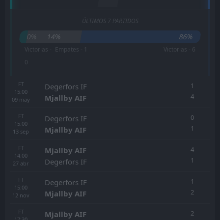
ÚLTIMOS 7 PARTIDOS
0%
14%
86%
Victorias -
Empates - 1
Victorias - 6
0
FT
1
Degerfors IF
15:00
4
Mjallby AIF
09
may
FT
0
Degerfors IF
15:00
1
Mjallby AIF
13
sep
FT
4
Mjallby AIF
14:00
1
Degerfors IF
27
abr
FT
1
Degerfors IF
15:00
2
Mjallby AIF
12
nov
FT
2
Mjallby AIF
17:30