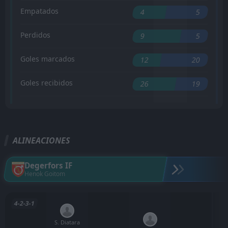
Empatados
4
5
Perdidos
9
5
Goles marcados
12
20
Goles recibidos
26
19
ALINEACIONES
Degerfors IF
Henok Goitom
4-2-3-1
S. Diatara