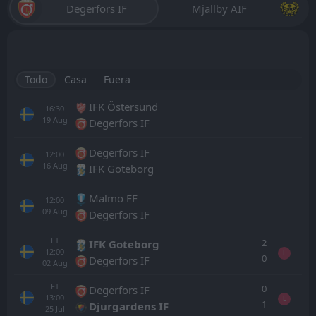
Degerfors IF
Mjallby AIF
Todo
Casa
Fuera
IFK Östersund
16:30
19
Aug
Degerfors IF
Degerfors IF
12:00
16
Aug
IFK Goteborg
Malmo FF
12:00
09
Aug
Degerfors IF
FT
2
IFK Goteborg
12:00
L
0
Degerfors IF
02
Aug
FT
0
Degerfors IF
13:00
L
1
Djurgardens IF
25
Jul