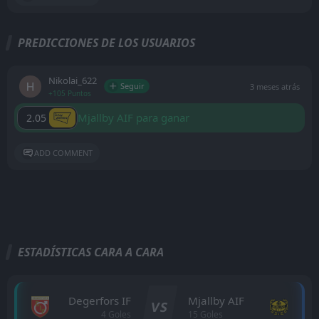
PREDICCIONES DE LOS USUARIOS
Nikolai_622
Seguir
3 meses atrás
+105 Puntos
Mjallby AIF para ganar
2.05
ADD COMMENT
ESTADÍSTICAS CARA A CARA
Degerfors IF
Mjallby AIF
VS
4 Goles
15 Goles