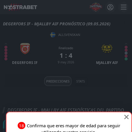
DEGERFORS IF - MJALLBY AIF PRONÓSTICO (09.05.2026)
ALLSVENSKAN
Finalizado
1 : 4
DEGERFORS IF
9 may 2026
MJALLBY AIF
PREDICCIONES
STATS
DEGERFORS IF - MJALLBY AIF ESTADÍSTICAS DEL PARTIDO
Goles
18
Confirma que eres mayor de edad para seguir
utilizando nuestro servicio.