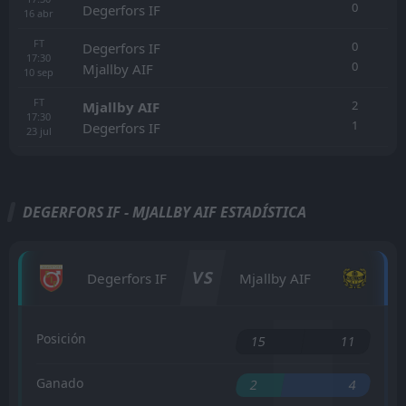
0
Degerfors IF
16
abr
FT
0
Degerfors IF
17:30
0
Mjallby AIF
10
sep
FT
2
Mjallby AIF
17:30
1
Degerfors IF
23
jul
DEGERFORS IF - MJALLBY AIF ESTADÍSTICA
VS
Degerfors IF
Mjallby AIF
Posición
15
11
Ganado
2
4