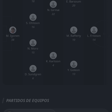
18
E. Barsoum
A
20
N. Girmai
22
S. Ohlsson
16
M. Igonen
L. Fritzson
M. Rafferty
J.
38
14
10
N. Moro
15
K. Karlsson
4
Y. Gideon
13
D. Sundgren
6
PARTIDOS DE EQUIPOS