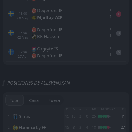
FT
1
Degerfors IF
13:00
L
4
Mjallby AIF
09
May
FT
1
Degerfors IF
13:00
D
1
BK Hacken
02
May
FT
1
Orgryte IS
17:00
D
1
Degerfors IF
27
Apr
Todo
Casa
Fuera
POSICIONES DE ALLSVENSKAN
Mjallby AIF
17:00
03
Sep
Djurgardens IF
Total
Casa
Fuera
Trollhättan
M
W
D
L
GD
ÚLTIMOS 5
P
17:00
19
Aug
Mjallby AIF
Sirius
1
15
13
2
0
25
41
Hammarby FF
2
15
8
3
4
18
27
Mjallby AIF
13:00