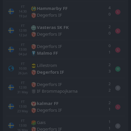
FT
4
Hammarby FF
14:30
L
0
Degerfors IF
19
Jul
FT
2
Vasteras SK FK
12:00
L
0
Degerfors IF
12
Jul
FT
0
Degerfors IF
13:00
L
1
Malmo FF
04
Jul
FT
2
Lillestrom
10:00
W
3
Degerfors IF
26
Jun
FT
2
Degerfors IF
12:00
D
2
IF Brommapojkarna
31
May
FT
2
kalmar FF
13:00
L
1
Degerfors IF
23
May
FT
1
Gais
13:00
D
1
Degerfors IF
16
May