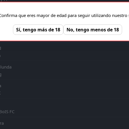
stuna
Confirma que eres mayor de edad para seguir utilizando nuestro s
Sí, tengo más de 18
No, tengo menos de 18
d
n
ölunda
g
a
K
BoIS FC
ra