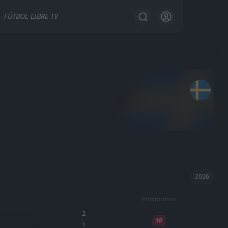
FÚTBOL LIBRE TV
Predicciones
2
10
1