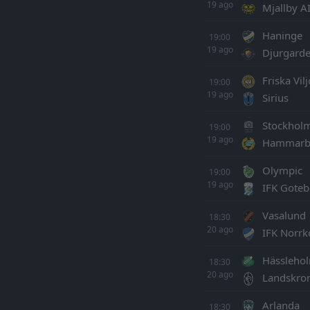
19
ago
Mjallby A
Haninge
19:00
19
ago
Djurgarde
Friska Vilj
19:00
19
ago
Sirius
Stockholm
19:00
19
ago
Hammarb
Olympic
19:00
19
ago
IFK Goteb
Vasalund
18:30
20
ago
IFK Norrk
Hässlehol
18:30
20
ago
Landskro
Arlanda
18:30