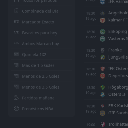
Todos los partidos
IFK Varn
Combinada del Día
Angelhol
18:30
19
ago
kalmar FF
Marcador Exacto
Enköping
18:30
Favoritos para hoy
19
ago
Vasteras 
Ambos Marcan hoy
Franke
18:30
Quiniela 1X2
19
ago
ljungSKile
Mas de 1.5 Goles
IFK Öster
18:30
19
ago
Degerfors
Menos de 2.5 Goles
Högabor
Menos de 3.5 Goles
18:30
19
ago
Osters IF
Partidos mañana
FBK Karls
18:30
Pronósticos NBA
19
ago
GIF Sunds
Trollhätta
19:00