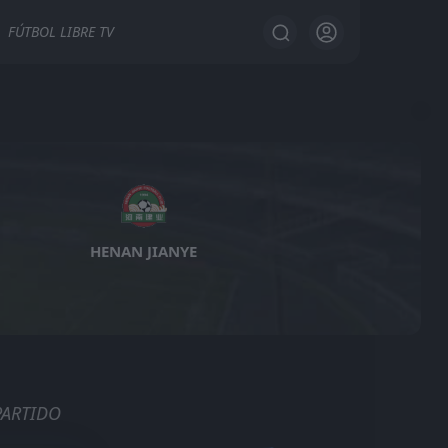
FÚTBOL LIBRE TV
HENAN JIANYE
PARTIDO