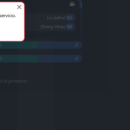
ervicio.
Liu Jiahui
'65 ︎
Zhong Yihao
'68 ︎
0
0
0
0
é el primero!