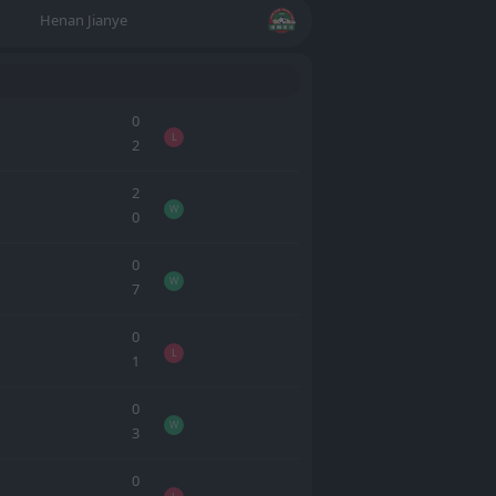
Henan Jianye
0
L
2
2
W
0
0
W
7
0
L
1
0
W
3
0