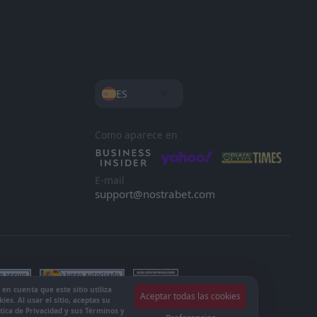
ES
Como aparece en
E-mail
support@nostrabet.com
 en cuenta que este sitio utiliza
Aceptar todas las cookies
kies. Al usar el sitio, aceptas su
ítica de Privacidad y sus Términos y
res de 18 años!