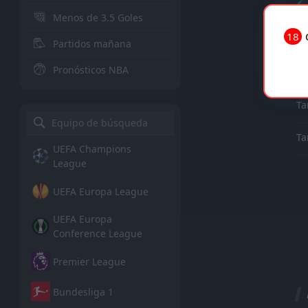
Menos de 3.5 Goles
18
Partidos mañana
Pronósticos NBA
Ta
Ta
UEFA Champions
League
UEFA Europa League
UEFA Europa
Conference League
Premier League
Bundesliga 1