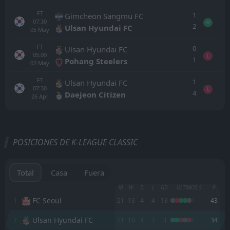
FT
1
Gimcheon Sangmu FC
07:30
W
2
Ulsan Hyundai FC
05
May
FT
0
Ulsan Hyundai FC
05:00
L
1
Pohang Steelers
02
May
FT
1
Ulsan Hyundai FC
07:30
L
4
Daejeon Citizen
26
Apr
Todo
Casa
Fuera
POSICIONES DE K-LEAGUE CLASSIC
Jeju United FC
10:30
25
Aug
Pohang Steelers
Total
Casa
Fuera
Jeju United FC
M
W
D
L
GD
ÚLTIMOS 5
P
10:30
22
Aug
Gimcheon Sangmu FC
FC Seoul
1
21
13
4
4
18
43
Ulsan Hyundai FC
2
21
10
4
7
3
34
Jeju United FC
10:30