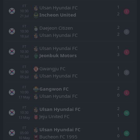
FT
1
Ulsan Hyundai FC
10:30
L
2
Incheon United
21
Jul
FT
2
Daejeon Citizen
10:30
D
2
Ulsan Hyundai FC
18
Jul
FT
1
Ulsan Hyundai FC
10:30
L
3
Jeonbuk Motors
11
Jul
FT
1
Gwangju FC
10:30
D
1
Ulsan Hyundai FC
05
Jul
FT
2
Gangwon FC
10:00
L
0
Ulsan Hyundai FC
17
May
FT
2
Ulsan Hyundai FC
10:30
W
1
Jeju United FC
13
May
FT
1
Ulsan Hyundai FC
05:00
W
0
Bucheon FC 1995
10
May