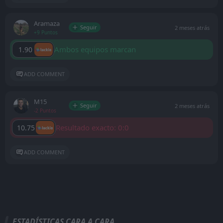
Aramaza
Seguir
2 meses atrás
+9 Puntos
Ambos equipos marcan
1.90
ADD COMMENT
M15
Seguir
2 meses atrás
-2 Puntos
Resultado exacto: 0:0
10.75
ADD COMMENT
ESTADÍSTICAS CARA A CARA