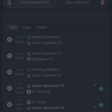
Ulsan Hyundai FC
Jeju United FC
Todo
Casa
Fuera
Jeonbuk Motors
10:30
22
Aug
Ulsan Hyundai FC
Ulsan Hyundai FC
10:30
16
Aug
Gangwon FC
Pohang Steelers
11:00
08
Aug
Ulsan Hyundai FC
FT
3
Ulsan Hyundai FC
10:30
W
1
FC Anyang
02
Aug
FT
1
FC Seoul
10:30
W
3
Ulsan Hyundai FC
26
Jul