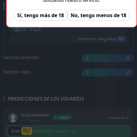
Goles
Sí, tengo más de 18
No, tengo menos de 18
'17 ︎
Lee Dong-Gyeong
'32 ︎
M. Trojak
Emerson Negueba
'88 ︎
Tarjetas amarillas
0
0
Tarjetas rojas
0
0
PREDICCIONES DE LOS USUARIOS
AnatoliMaeshki
Seguir
2 meses atrás
+111 Puntos
Resultado exacto: 2:1
9.00