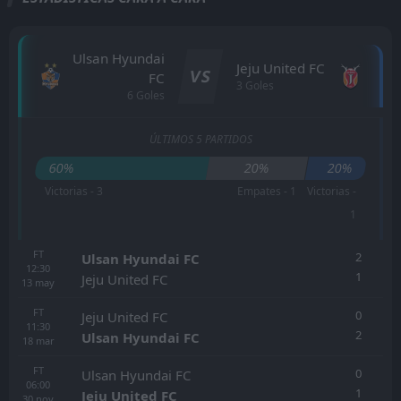
Ulsan Hyundai
Jeju United FC
VS
FC
3 Goles
6 Goles
ÚLTIMOS 5 PARTIDOS
60%
20%
20%
Victorias - 3
Empates - 1
Victorias -
1
FT
2
Ulsan Hyundai FC
12:30
1
Jeju United FC
13
may
FT
0
Jeju United FC
11:30
2
Ulsan Hyundai FC
18
mar
FT
0
Ulsan Hyundai FC
06:00
1
Jeju United FC
30
nov