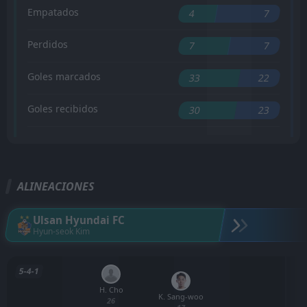
Empatados
4
7
Perdidos
7
7
Goles marcados
33
22
Goles recibidos
30
23
ALINEACIONES
Ulsan Hyundai FC
Hyun-seok Kim
5-4-1
H. Cho
K. Sang-woo
26