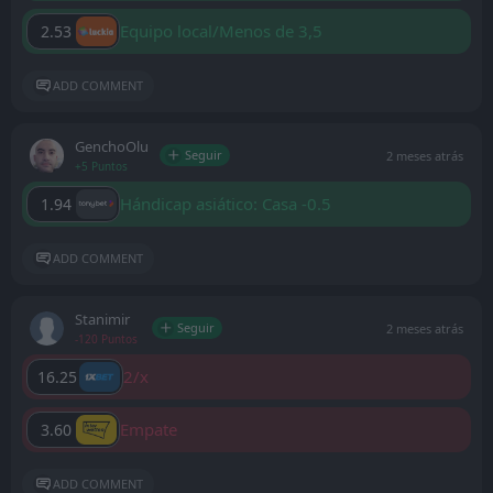
Equipo local/Menos de 3,5
2.53
ADD COMMENT
GenchoOlu
Seguir
2 meses atrás
+5 Puntos
Hándicap asiático: Casa -0.5
1.94
ADD COMMENT
Stanimir
Seguir
2 meses atrás
-120 Puntos
2/x
16.25
Empate
3.60
ADD COMMENT