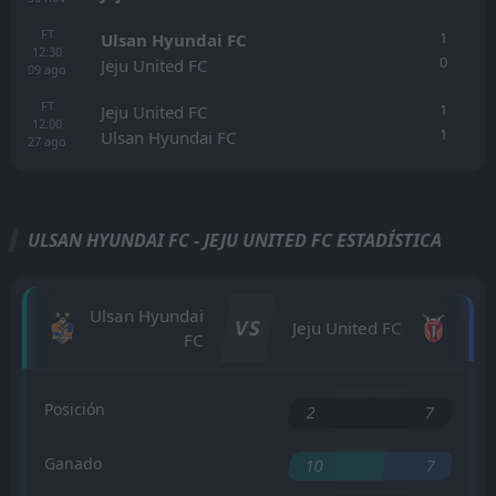
FT
1
Ulsan Hyundai FC
12:30
0
Jeju United FC
09
ago
FT
1
Jeju United FC
12:00
1
Ulsan Hyundai FC
27
ago
ULSAN HYUNDAI FC - JEJU UNITED FC ESTADÍSTICA
Ulsan Hyundai
VS
Jeju United FC
FC
Posición
2
7
Ganado
10
7