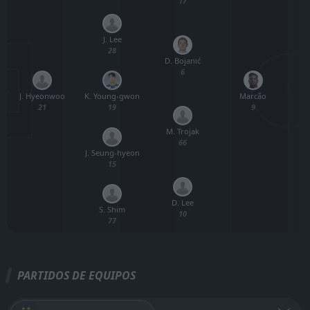
17
J. Lee
28
D. Bojanić
6
J. Hyeonwoo
K. Young-gwon
Marcão
21
19
9
M. Trojak
66
J. Seung-hyeon
15
D. Lee
S. Shim
10
77
PARTIDOS DE EQUIPOS