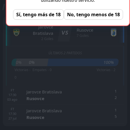
ESTADÍSTICAS CARA A CARA
Sí, tengo más de 18
No, tengo menos de 18
Jarovce
Rusovce
VS
Bratislava
7 Goles
2 Goles
ÚLTIMOS 2 PARTIDOS
0%
0%
100%
Victorias -
Empates - 0
Victorias - 2
0
FT
1
Jarovce Bratislava
17:30
2
Rusovce
03
ago
FT
1
Jarovce Bratislava
17:30
5
Rusovce
27
jul