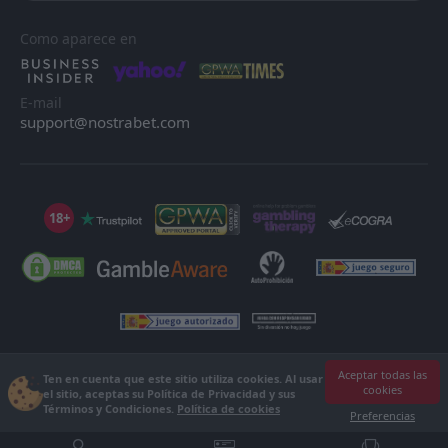
Como aparece en
E-mail
support@nostrabet.com
18+
©2013 - 2026 Nostrabet.com - Todos los derechos reservados. ¡Este sitio
Aceptar todas las
Ten en cuenta que este sitio utiliza cookies. Al usar
cookies
no es apto para menores de 18 años!
el sitio, aceptas su Política de Privacidad y sus
Términos y Condiciones.
Política de cookies
18+ Por favor, ¡juega con responsabilidad!
Preferencias