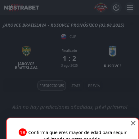
JAROVCE BRATISLAVA - RUSOVCE PRONÓSTICO (03.08.2025)
CUP
Finalizado
1 : 2
JAROVCE
3 ago 2025
RUSOVCE
BRATISLAVA
PREDICCIONES
STATS
PREVIA
Aún no hay predicciones añadidas, ¡sé el primero!
18
Confirma que eres mayor de edad para seguir
utilizando nuestro servicio.