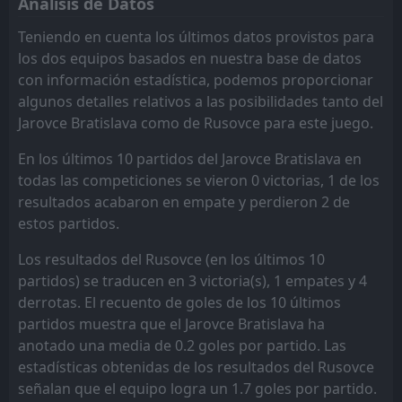
Análisis de Datos
FT
0
Láb
15:00
W
6
Rusovce
Teniendo en cuenta los últimos datos provistos para
30
Jul
los dos equipos basados en nuestra base de datos
FT
2
Lokomotíva DNV
con información estadística, podemos proporcionar
15:30
L
1
Rusovce
09
Aug
algunos detalles relativos a las posibilidades tanto del
Jarovce Bratislava como de Rusovce para este juego.
Zohor
15:30
31
Jul
Rusovce
En los últimos 10 partidos del Jarovce Bratislava en
todas las competiciones se vieron 0 victorias, 1 de los
resultados acabaron en empate y perdieron 2 de
estos partidos.
Los resultados del Rusovce (en los últimos 10
partidos) se traducen en 3 victoria(s), 1 empates y 4
derrotas. El recuento de goles de los 10 últimos
partidos muestra que el Jarovce Bratislava ha
anotado una media de 0.2 goles por partido. Las
estadísticas obtenidas de los resultados del Rusovce
señalan que el equipo logra un 1.7 goles por partido.