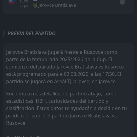
16:00
D
Jarovce Bratislava
22
Jul
Todo
Casa
Fuera
PREVIA DEL PARTIDO
0
Rusovce
AET
14:30
L
1
Spartak Myjava
03
Sep
Jarovce Bratislava jugará frente a Rusovce como
parte de la temporada 2025/2026 de la Cup. El
FT
1
Jarovce Bratislava
15:30
W
comienzo del partido Jarovce Bratislava vs Rusovce
2
Rusovce
03
Aug
está programado para e 03.08.2025, a las 17:30. El
FT
2
partido se jugará en Areál TJ Jarovce, en Jarovce.
Rusovce
15:00
L
4
Petržalka
28
Aug
Encuentra más detalles del partido abajo, como
FT
estadísticas, H2H, curiosidades del partido y
1
Jarovce Bratislava
15:30
W
5
clasificación. Estos datos te ayudarán a decidir en tu
Rusovce
27
Jul
predicción sobre el partido Jarovce Bratislava vs
FT
1
Rusovce
Rusovce.
15:00
L
4
Šamorín
23
Aug