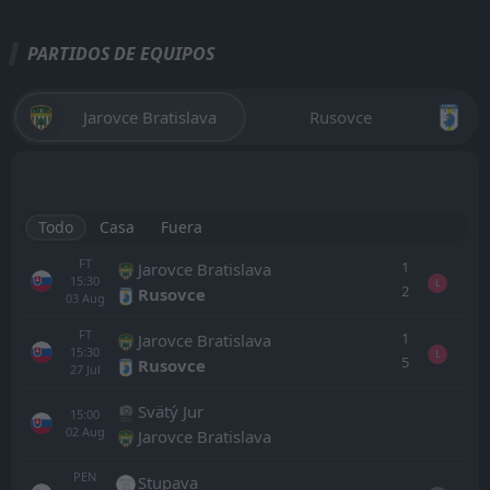
PARTIDOS DE EQUIPOS
Jarovce Bratislava
Rusovce
Todo
Casa
Fuera
FT
1
Jarovce Bratislava
15:30
L
2
Rusovce
03
Aug
FT
1
Jarovce Bratislava
15:30
L
5
Rusovce
27
Jul
Svätý Jur
15:00
02
Aug
Jarovce Bratislava
PEN
Stupava