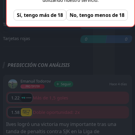
'55 ︎
A. Kone
Sí, tengo más de 18
No, tengo menos de 18
Tarjetas amarillas
0
0
Tarjetas rojas
0
0
PREDICCIÓN CON ANÁLISIS
Emanuil Todorov
Seguir
Hace 4 días
PRO TIPSTER
Más de 1,5 goles
1.22
Doble oportunidad: 2x
1.58
Ilves logró una victoria muy importante tras una
tanda de penaltis contra SJK en la Liga de