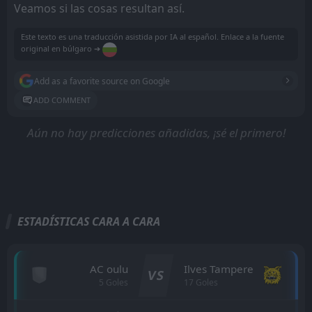
Veamos si las cosas resultan así.
Este texto es una traducción asistida por IA al español. Enlace a la fuente
original en búlgaro ➔
Add as a favorite source on Google
ADD COMMENT
Aún no hay predicciones añadidas, ¡sé el primero!
ESTADÍSTICAS CARA A CARA
AC oulu
Ilves Tampere
VS
5 Goles
17 Goles