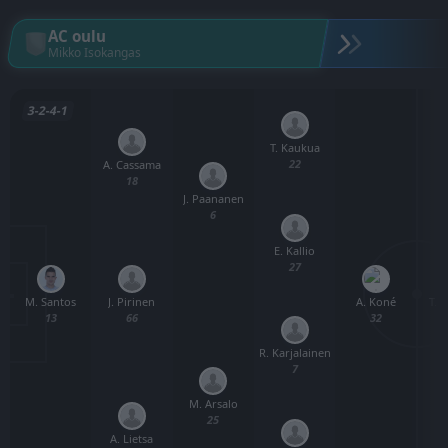
AC oulu
Mikko Isokangas
3-2-4-1
T. Kaukua
22
A. Cassama
18
J. Paananen
6
E. Kallio
27
M. Santos
A. Koné
T. 
J. Pirinen
13
32
66
R. Karjalainen
7
M. Arsalo
25
A. Lietsa