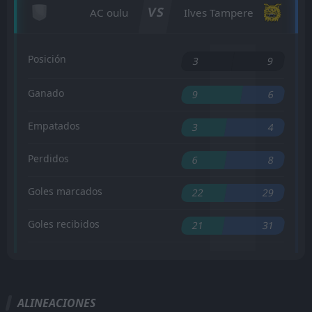
VS
AC oulu
Ilves Tampere
Posición
3
9
Ganado
9
6
Empatados
3
4
Perdidos
6
8
Goles marcados
22
29
Goles recibidos
21
31
ALINEACIONES