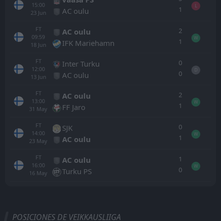
15:00
L
1
AC oulu
23
Jun
FT
2
AC oulu
09:59
W
1
IFK Mariehamn
18
Jun
FT
0
Inter Turku
12:00
D
0
AC oulu
13
Jun
FT
2
AC oulu
13:00
W
1
FF Jaro
31
May
FT
0
SJK
14:00
W
1
AC oulu
23
May
FT
1
AC oulu
16:00
W
0
Turku PS
16
May
Todo
Casa
Fuera
POSICIONES DE VEIKKAUSLIIGA