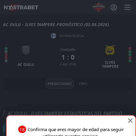
AC OULU - ILVES TAMPERE PRONÓSTICO (02.08.2026)
VEIKKAUSLIIGA
Finalizado
1 : 0
ILVES
AC OULU
2 ago 2026
TAMPERE
PREDICCIONES
STATS
AC OULU - ILVES TAMPERE ESTADÍSTICAS DEL PARTIDO
Goles
18
Confirma que eres mayor de edad para seguir
utilizando nuestro servicio.