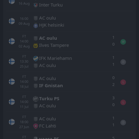
16
Aug
Inter Turku
AC oulu
16:00
09
Aug
HJK helsinki
FT
1
AC oulu
14:00
W
0
Ilves Tampere
02
Aug
FT
1
IFK Mariehamn
13:30
D
1
AC oulu
25
Jul
FT
0
AC oulu
14:00
L
2
IF Gnistan
18
Jul
FT
3
Turku PS
14:00
L
0
AC oulu
11
Jul
FT
1
AC oulu
18:00
D
1
FC Lahti
27
Jun
FT
5
vaasa PS