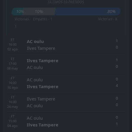
ÚLTIMOS 10 PARTIDOS
10%
10%
80%
Victorias -
Empates - 1
Victorias - 8
1
FT
1
AC oulu
16:00
0
Ilves Tampere
02
ago
FT
1
Ilves Tampere
17:00
0
AC oulu
08
may
FT
0
AC oulu
16:00
4
Ilves Tampere
16
ago
FT
0
Ilves Tampere
16:00
0
AC oulu
24
may
FT
0
AC oulu
15:00
1
Ilves Tampere
04
ago