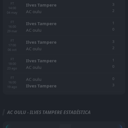
FT
3
Ilves Tampere
14:00
2
AC oulu
04
may
FT
1
Ilves Tampere
16:00
0
AC oulu
29
mar
FT
3
Ilves Tampere
17:00
2
AC oulu
06
oct
FT
1
Ilves Tampere
18:00
0
AC oulu
23
ago
FT
0
AC oulu
16:00
3
Ilves Tampere
19
ago
AC OULU - ILVES TAMPERE ESTADÍSTICA