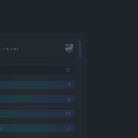
riehamn
4
12
0
5
13
9
9