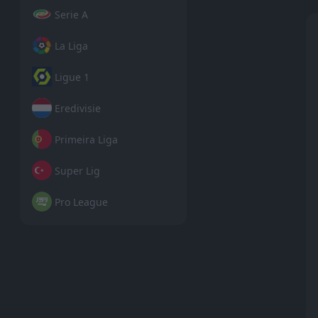
Serie A
La Liga
Ligue 1
Eredivisie
Primeira Liga
Super Lig
Pro League