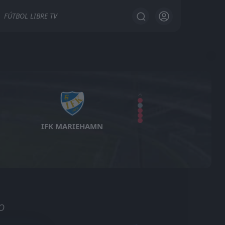
FÚTBOL LIBRE TV
IFK MARIEHAMN
O