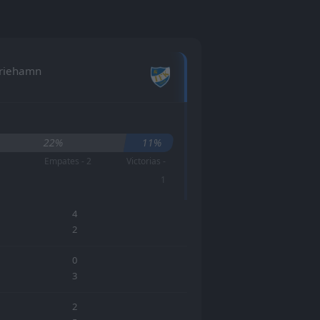
riehamn
22%
11%
Empates - 2
Victorias -
1
4
2
0
3
2