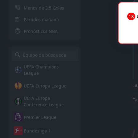
Menos de 3.5 Goles
18
Partidos mañana
Pronósticos NBA
UEFA Champions
League
Ta
UEFA Europa League
UEFA Europa
Ta
Conference League
Premier League
Bundesliga 1