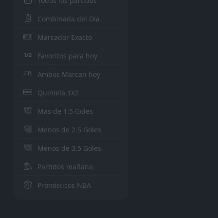
Todos los partidos
Combinada del Día
Marcador Exacto
Favoritos para hoy
Ambos Marcan hoy
Quiniela 1X2
Mas de 1.5 Goles
Menos de 2.5 Goles
Menos de 3.5 Goles
Partidos mañana
Pronósticos NBA