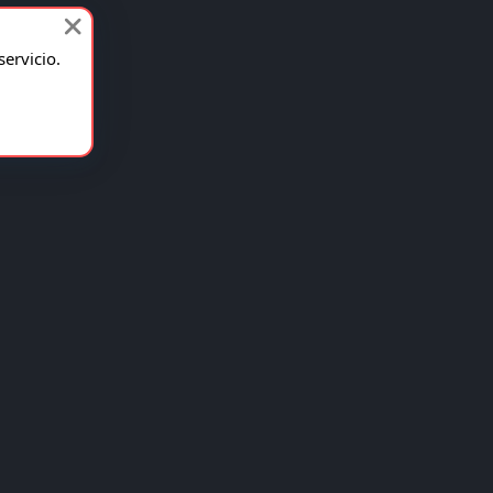
ervicio.