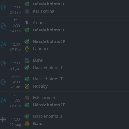
FT
Hässleholms IF
12:00
Karlskrona
21
Feb
FT
Ariana
12:30
Hässleholms IF
14
Feb
FT
Hässleholms IF
12:00
Laholm
07
Feb
FT
Lund
12:00
Hässleholms IF
31
Jan
Hässleholms IF
CANCELLED
14:00
Nosaby
24
Jan
FT
Eskilsminne
11:00
Hässleholms IF
08
Feb
FT
Hässleholms IF
17:00
Gais
22
Aug