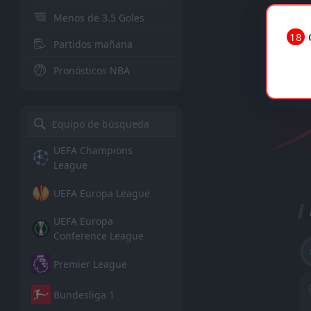
Menos de 3.5 Goles
18
Partidos mañana
Pronósticos NBA
UEFA Champions
League
UEFA Europa League
UEFA Europa
Conference League
Premier League
Bundesliga 1