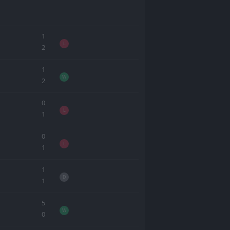
1
L
2
1
W
2
0
L
1
0
L
1
1
D
1
5
W
0