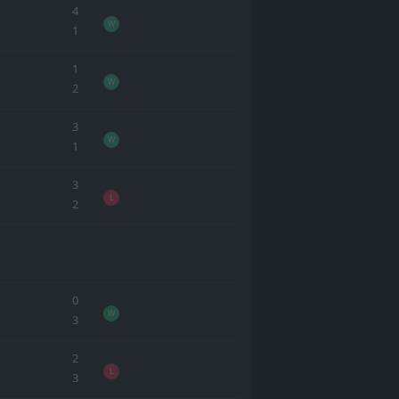
4
W
1
1
W
2
3
W
1
3
L
2
0
W
3
2
L
3