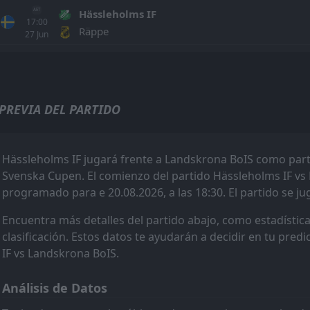
Hässleholms IF
AET
17:00
Räppe
27
Jun
Todo
Casa
Fuera
Hässleholms IF
16:30
20
Aug
Landskrona BoIS
PREVIA DEL PARTIDO
FT
falkenbergs FF
13:00
Landskrona BoIS
11
Jul
Hässleholms IF jugará frente a Landskrona BoIS como part
FT
Landskrona BoIS
Svenska Cupen. El comienzo del partido Hässleholms IF vs
13:00
Jonkopings Sodra
programado para e 20.08.2026, a las 18:30. El partido se jug
28
Mar
FT
Malmo FF
Encuentra más detalles del partido abajo, como estadística
14:00
Landskrona BoIS
clasificación. Estos datos te ayudarán a decidir en tu pred
26
Mar
IF vs Landskrona BoIS.
FT
falkenbergs FF
13:00
Landskrona BoIS
21
Mar
Análisis de Datos
Utsikten
CANCELLED