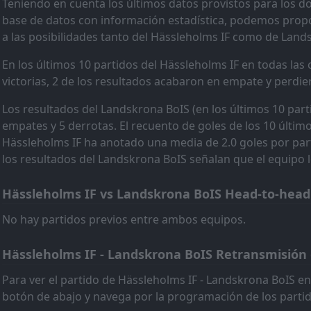
Teniendo en cuenta los últimos datos provistos para los 
17:00
Landskrona BoIS
11
Mar
base de datos con información estadística, podemos propo
a las posibilidades tanto del Hässleholms IF como de Land
FT
Landskrona BoIS
14:00
Sandviken
07
Mar
En los últimos 10 partidos del Hässleholms IF en todas las
victorias, 2 de los resultados acabaron en empate y perdie
FT
Landskrona BoIS
14:00
falkenbergs FF
03
Mar
Los resultados del Landskrona BoIS (en los últimos 10 parti
empates y 5 derrotas. El recuento de goles de los 10 últim
FT
IFK Norrkoping
16:00
Hässleholms IF ha anotado una media de 2.0 goles por part
Landskrona BoIS
28
Feb
los resultados del Landskrona BoIS señalan que el equipo l
FT
Gais
18:00
Hässleholms IF vs Landskrona BoIS Head-to-head
Landskrona BoIS
23
Feb
FT
No hay partidos previos entre ambos equipos.
IFK Varnamo
14:00
Landskrona BoIS
13
Feb
Hässleholms IF - Landskrona BoIS Retransmisión 
FT
Landskrona BoIS
17:00
Para ver el partido de Hässleholms IF - Landskrona BoIS en 
Angelholms FF
04
Feb
botón de abajo y navega por la programación de los partid
FT