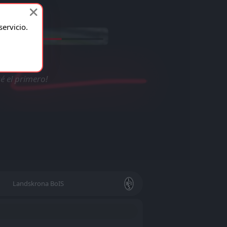
ervicio.
- Landskrona BoIS
é el primero!
Landskrona BoIS