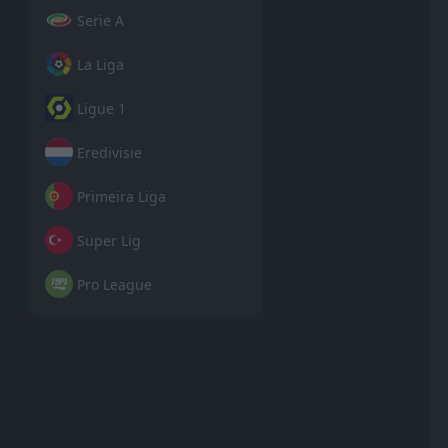
Serie A
La Liga
Ligue 1
Eredivisie
Primeira Liga
Super Lig
Pro League