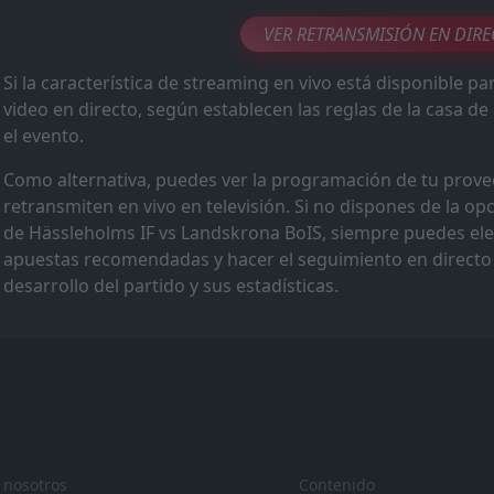
Landskrona BoIS
12:00
Hillerød
VER RETRANSMISIÓN EN DIR
31
Jan
FT
Landskrona BoIS
Si la característica de streaming en vivo está disponible par
12:00
trelleborgs FF
24
Jan
video en directo, según establecen las reglas de la casa d
el evento.
FT
Öckerö
16:30
Landskrona BoIS
20
Aug
Como alternativa, puedes ver la programación de tu provee
retransmiten en vivo en televisión. Si no dispones de la op
de Hässleholms IF vs Landskrona BoIS, siempre puedes eleg
apuestas recomendadas y hacer el seguimiento en directo 
desarrollo del partido y sus estadísticas.
 nosotros
Contenido