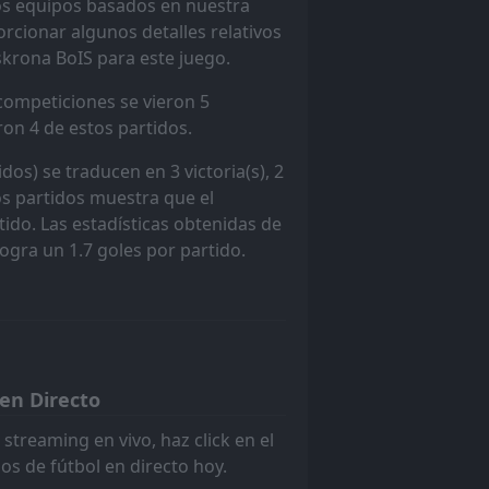
dos equipos basados en nuestra
rcionar algunos detalles relativos
skrona BoIS para este juego.
3
W
2
 competiciones se vieron 5
ron 4 de estos partidos.
3
D
3
dos) se traducen en 3 victoria(s), 2
os partidos muestra que el
2
ido. Las estadísticas obtenidas de
L
0
ogra un 1.7 goles por partido.
3
L
0
4
L
2
en Directo
4
W
streaming en vivo, haz click en el
0
os de fútbol en directo hoy.