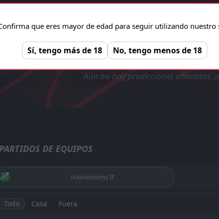
TRANSMISIÓN EN VIVO VERIFICADA Y
Confirma que eres mayor de edad para seguir utilizando nuestro s
LEGAL!
Hässleholms IF 
Registro gratuito, sin anuncios!
REGISTRAR
Sí, tengo más de 18
No, tengo menos de 18
Aún no hay predicciones añadidas, ¡s
PARTIDOS DE EQUIPOS
Hässleholms IF
Todo
Casa
Fuera