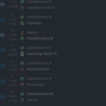
Hässleholms IF
16:30
20
Aug
Landskrona BoIS
FT
Hässleholms IF
11:00
Olympic
25
Jul
Räppe
AET
17:00
Hässleholms IF
22
Jun
FT
Hässleholms IF
12:00
Varbergs BoIS FC
28
Mar
FT
Hässleholms IF
12:15
Kristianstad
14
Mar
FT
Hässleholms IF
12:00
Rosengård
07
Mar
FT
Hässleholms IF
18:00
Åstorp
27
Feb