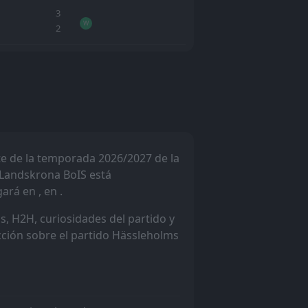
3
W
2
1
W
2
e de la temporada 2026/2027 de la
2
 Landskrona BoIS está
D
2
ará en , en .
1
s, H2H, curiosidades del partido y
L
0
icción sobre el partido Hässleholms
4
L
1