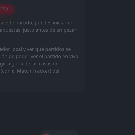
3
W
1
ECTO
3
a este partido, puedes iniciar el
W
2
e apuestas, justo antes de empezar
1
W
3
dor local y ver qué partidos se
ción de poder ver el partido en vivo
ir alguna de las casas de
(con el Match Tracker) del