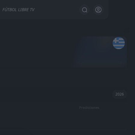
FÚTBOL LIBRE TV
M
W
D
L
GD
ÚLTIMOS 5
P
Predicciones
0
0
0
0
0
0
0
0
0
0
0
0