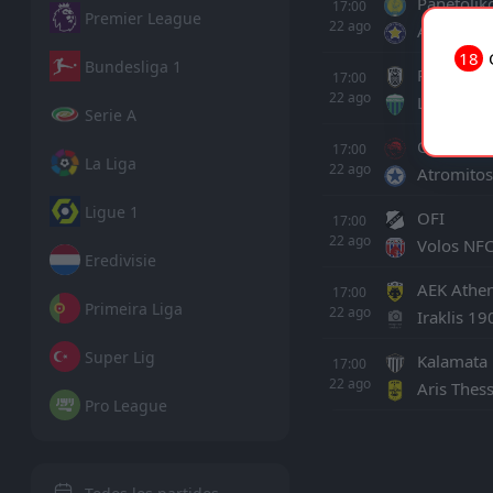
OFI
Panetolik
3
17:00
Premier League
22
ago
Asteras Tr
Panath
4
18
Bundesliga 1
PAOK
17:00
AEK At
5
22
ago
Levadiako
Serie A
Olympi
6
Olympiako
17:00
La Liga
Aris T
22
ago
7
Atromitos
Asteras
Ligue 1
8
OFI
17:00
22
ago
Volos NF
PAOK
9
Eredivisie
AEK Athen
17:00
Levadi
10
Primeira Liga
22
ago
Iraklis 19
Atromi
11
Super Lig
Kalamata
17:00
Paneto
12
22
ago
Aris Thess
Pro League
Kifisia
13
Volos 
14