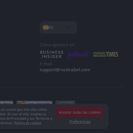
0
0
0
0
0
0
0
0
0
0
0
0
0
0
0
0
0
0
0
0
0
0
0
0
0
0
0
0
0
0
ES
Como aparece en
E-mail
support@nostrabet.com
 en cuenta que este sitio utiliza
Aceptar todas las cookies
kies. Al usar el sitio, aceptas su
ítica de Privacidad y sus Términos y
res de 18 años!
Preferencias
diciones.
Política de cookies