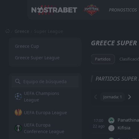
PRONOSTICOS
Greece
Super League
GREECE SUPER
Greece Cup
Greece Super League
Partidos
Clasificaci
POSICIONES DE 
PARTIDOS SUPER
UEFA Champions
League
Total
Casa
F
UEFA Europa League
Kalam
1
Panathina
17:00
UEFA Europa
22
ago
Kifisia
Iraklis
2
Conference League