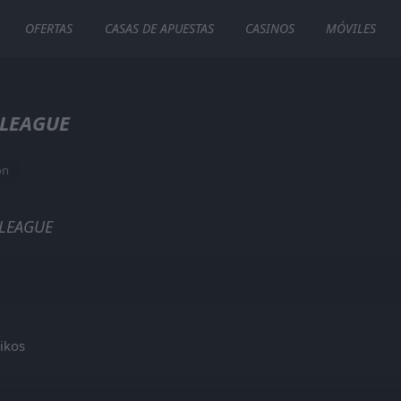
OFERTAS
CASAS DE APUESTAS
CASINOS
MÓVILES
 LEAGUE
ón
SUPER LEAGUE
 LEAGUE
uera
ata
ikos
 1908