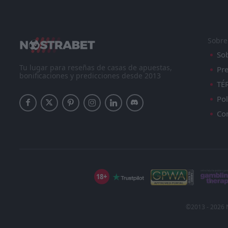
Panet
Panet
12
12
Kifisi
Kifisi
13
13
Sobre
Volos
Volos
14
14
So
Tu lugar para reseñas de casas de apuestas,
Pre
bonificaciones y predicciones desde 2013
TÉ
Pol
Con
18+
©2013 - 2026 N