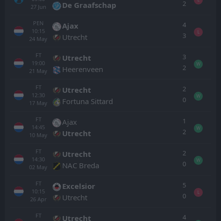
2
De Graafschap
27
Jun
PEN
4
Ajax
10:15
L
3
Utrecht
24
May
FT
3
Utrecht
19:00
W
2
Heerenveen
21
May
FT
2
Utrecht
12:30
W
0
Fortuna Sittard
17
May
FT
1
Ajax
14:45
W
2
Utrecht
10
May
FT
2
Utrecht
14:30
W
0
NAC Breda
02
May
FT
5
Excelsior
10:15
L
0
Utrecht
26
Apr
FT
4
Utrecht