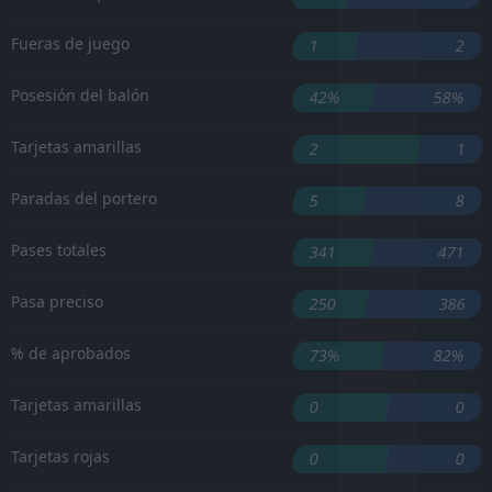
Fueras de juego
1
2
Posesión del balón
42%
58%
Tarjetas amarillas
2
1
Paradas del portero
5
8
Pases totales
341
471
Pasa preciso
250
386
% de aprobados
73%
82%
Tarjetas amarillas
0
0
Tarjetas rojas
0
0