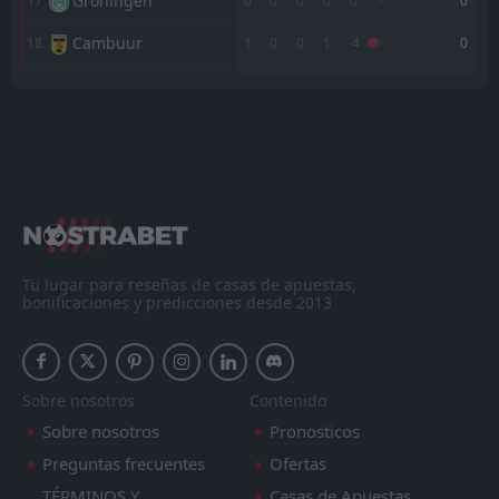
Groningen
17
0
0
0
0
0
0
FT
0
GO Ahead Eagles
16:45
D
Cambuur
18
1
0
0
1
-4
0
0
AZ Alkmaar
23
Apr
PARTIDO
M
M
W
W
D
D
L
L
P
P
Groningen
APLAZADO
18:00
Excelsior
Excelsior
1
1
0
1
0
1
0
0
0
0
0
3
GO Ahead Eagles
11
Apr
Utrecht
Utrecht
11
11
0
0
0
0
0
0
0
0
0
0
FT
5
GO Ahead Eagles
10:15
W
0
PEC Zwolle
05
Groningen
Groningen
Apr
17
17
0
0
0
0
0
0
0
0
0
0
FT
2
Utrecht
GO Ahead Eagles
GO Ahead Eagles
16
16
0
0
0
0
0
0
0
0
0
0
13:30
L
0
GO Ahead Eagles
22
Mar
ADO Den Haag
ADO Den Haag
15
15
0
0
0
0
0
0
0
0
0
0
Tu lugar para reseñas de casas de apuestas,
bonificaciones y predicciones desde 2013
Willem II
Willem II
14
14
0
0
0
0
0
0
0
0
0
0
Sparta Rotterdam
Sparta Rotterdam
13
13
0
0
0
0
0
0
0
0
0
0
Sobre nosotros
Contenido
AZ Alkmaar
AZ Alkmaar
12
12
0
0
0
0
0
0
0
0
0
0
Sobre nosotros
Pronosticos
NEC Nijmegen
NEC Nijmegen
10
10
0
0
0
0
0
0
0
0
0
0
Preguntas frecuentes
Ofertas
Fortuna Sittard
Fortuna Sittard
TÉRMINOS Y
Casas de Apuestas
2
2
0
0
0
0
0
0
0
0
0
0