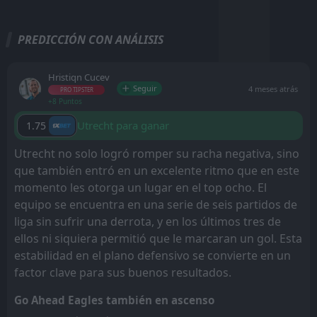
PREDICCIÓN CON ANÁLISIS
Hristiqn Cucev
Seguir
4 meses atrás
PRO TIPSTER
+8 Puntos
Utrecht para ganar
1.75
Utrecht no solo logró romper su racha negativa, sino
que también entró en un excelente ritmo que en este
momento les otorga un lugar en el top ocho. El
equipo se encuentra en una serie de seis partidos de
liga sin sufrir una derrota, y en los últimos tres de
ellos ni siquiera permitió que le marcaran un gol. Esta
estabilidad en el plano defensivo se convierte en un
factor clave para sus buenos resultados.
Go Ahead Eagles también en ascenso