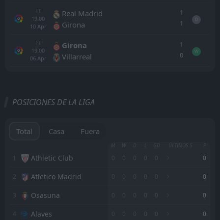
FT
1
Real Madrid
19:00
D
1
Girona
10
Apr
FT
1
Girona
19:00
W
0
Villarreal
06
Apr
Todo
Casa
Fuera
POSICIONES DE LA LIGA
Valencia
19:00
25
Aug
Real Betis
Total
Casa
Fuera
Real Betis
M
W
D
L
GD
ÚLTIMOS 5
P
19:00
21
Aug
Real Sociedad
Athletic Club
1
0
0
0
0
0
0
Atletico Madrid
2
0
0
0
0
0
0
Real Betis
18:30
08
Aug
Bournemouth
Osasuna
3
0
0
0
0
0
0
FT
1
Arsenal
Alaves
4
0
0
0
0
0
0
18:45
W