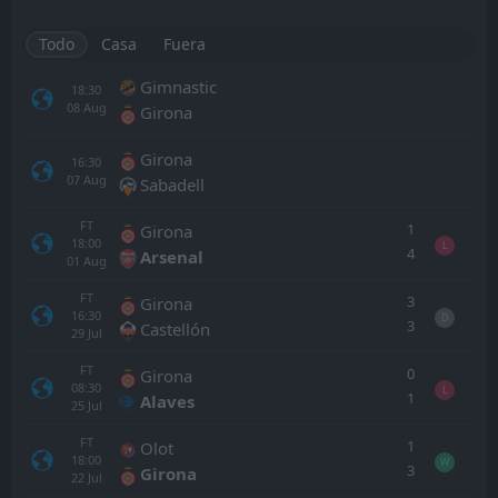
Todo
Casa
Fuera
Gimnastic
18:30
08
Aug
Girona
Girona
16:30
07
Aug
Sabadell
FT
1
Girona
18:00
L
4
Arsenal
01
Aug
FT
3
Girona
16:30
D
3
Castellón
29
Jul
FT
0
Girona
08:30
L
1
Alaves
25
Jul
FT
1
Olot
18:00
W
3
Girona
22
Jul