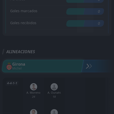
Goles marcados
0
Goles recibidos
0
ALINEACIONES
Girona
Michel
4-4-1-1
A. Moreno
A. Ounahi
24
18
A.