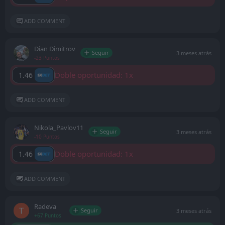
ADD COMMENT
Dian Dimitrov
Seguir
3 meses atrás
-23 Puntos
Doble oportunidad: 1x
1.46
ADD COMMENT
Nikola_Pavlov11
Seguir
3 meses atrás
-10 Puntos
Doble oportunidad: 1x
1.46
ADD COMMENT
Radeva
Seguir
3 meses atrás
+67 Puntos