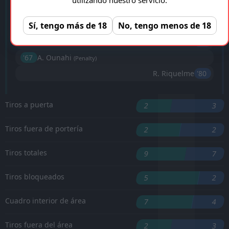
'7 ︎
V. Tsygankov
Sí, tengo más de 18
No, tengo menos de 18
M. Roca
'23 ︎
A. Ezzalzouli
'63 ︎
'67 ︎
A. Ounahi
(Penalty)
R. Riquelme
'80 ︎
Tiros a puerta
2
3
Tiros fuera de portería
2
2
Tiros totales
9
7
Tiros bloqueados
5
2
Cuadro interior de área
7
4
Tiros fuera del área
2
3