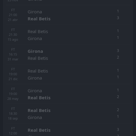
FT
1
Girona
21:00
3
Real Betis
21
abr
FT
1
Real Betis
21:30
1
Girona
15
ago
FT
3
Girona
16:15
2
Real Betis
31
mar
FT
1
Real Betis
19:00
1
Girona
21
dic
FT
1
Girona
19:00
2
Real Betis
28
may
FT
2
Real Betis
18:30
1
Girona
18
sep
FT
3
Real Betis
12:00