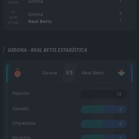
2
Girona
20
ene
FT
0
Girona
22:00
1
Real Betis
27
sep
GIRONA - REAL BETIS ESTADÍSTICA
VS
Girona
Real Betis
Posición
15
Ganado
0
Empatados
0
Perdidos
0