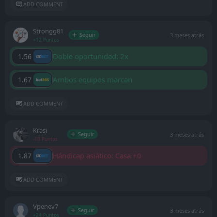
ADD COMMENT
Strongg81
Seguir
3 meses atrás
+12 Puntos
Doble oportunidad: 2x
1.56
Ambos equipos marcan
1.67
ADD COMMENT
Krasi
Seguir
3 meses atrás
-10 Puntos
Hándicap asiático: Casa +0
1.87
ADD COMMENT
Vpenev7
Seguir
3 meses atrás
+24 Puntos