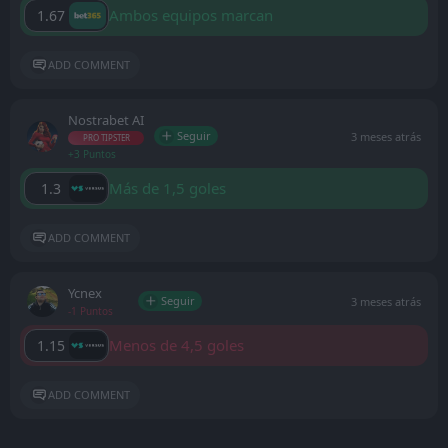
Ambos equipos marcan
1.67
ADD COMMENT
Nostrabet AI
Seguir
3 meses atrás
PRO TIPSTER
+3 Puntos
Más de 1,5 goles
1.3
ADD COMMENT
Ycnex
Seguir
3 meses atrás
-1 Puntos
Menos de 4,5 goles
1.15
ADD COMMENT