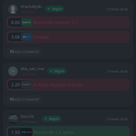
Vrachaliyski
Seguir
3 meses atrás
-60 Puntos
Resultado exacto: 1:1
6.00
Empate
3.08
ADD COMMENT
Mia_san_mia
Seguir
3 meses atrás
-10 Puntos
Ambos equipos marcan
2.20
ADD COMMENT
Docs76
Seguir
3 meses atrás
+14 Puntos
Menos de 2,5 goles
1.50