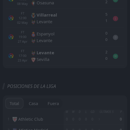
2
Osasuna
08
May
FT
5
Villarreal
12:00
L
1
Levante
02
May
FT
0
Espanyol
19:00
D
0
Levante
27
Apr
FT
2
Levante
17:00
W
0
Sevilla
23
Apr
Todo
Casa
Fuera
POSICIONES DE LA LIGA
Getafe
17:30
23
Aug
Racing Santander
Total
Casa
Fuera
Alaves
M
W
D
L
GD
ÚLTIMOS 5
P
17:30
15
Aug
Getafe
Athletic Club
1
0
0
0
0
0
0