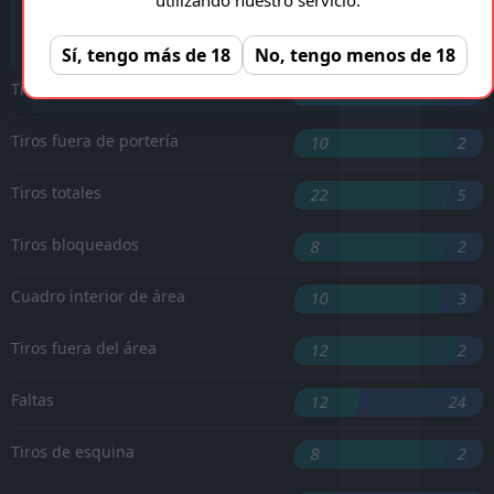
'83 ︎
C. Espi
Sí, tengo más de 18
No, tengo menos de 18
Tiros a puerta
4
1
Tiros fuera de portería
10
2
Tiros totales
22
5
Tiros bloqueados
8
2
Cuadro interior de área
10
3
Tiros fuera del área
12
2
Faltas
12
24
Tiros de esquina
8
2