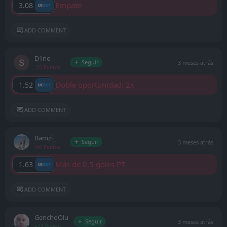
Empate
3.08
ADD COMMENT
D1no
Seguir
3 meses atrás
-35 Puntos
Doble oportunidad: 2x
1.52
ADD COMMENT
Bamzi_
Seguir
3 meses atrás
-50 Puntos
Más de 0,5 goles PT
1.63
ADD COMMENT
GenchoOlu
Seguir
3 meses atrás
+14 Puntos