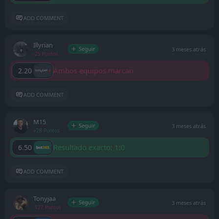
ADD COMMENT
Illyrian
Seguir
3 meses atrás
-25 Puntos
Ambos equipos marcan
2.20
ADD COMMENT
M15
Seguir
3 meses atrás
+28 Puntos
Resultado exacto: 1:0
6.50
ADD COMMENT
Tonyjaa
Seguir
3 meses atrás
-127 Puntos