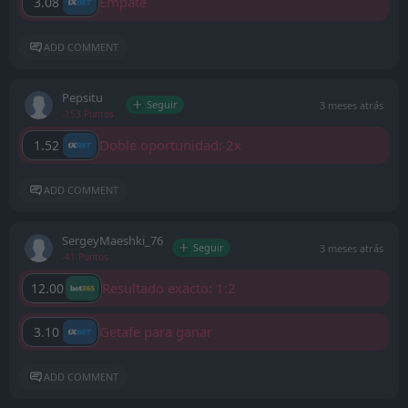
Empate
3.08
ADD COMMENT
Pepsitu
Seguir
3 meses atrás
-153 Puntos
Doble oportunidad: 2x
1.52
ADD COMMENT
SergeyMaeshki_76
Seguir
3 meses atrás
-41 Puntos
Resultado exacto: 1:2
12.00
Getafe para ganar
3.10
ADD COMMENT