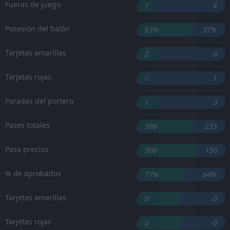
Fueras de juego
1
4
Posesión del balón
63%
37%
Tarjetas amarillas
2
6
Tarjetas rojas
0
1
Paradas del portero
1
3
Pases totales
398
233
Pasa preciso
308
150
% de aprobados
77%
64%
Tarjetas amarillas
0
0
Tarjetas rojas
0
0