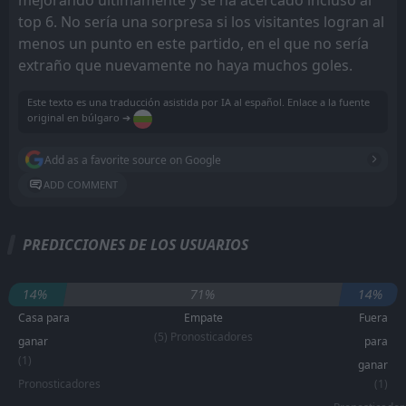
mejorando últimamente y se ha acercado incluso al
top 6. No sería una sorpresa si los visitantes logran al
menos un punto en este partido, en el que no sería
extraño que nuevamente no haya muchos goles.
Este texto es una traducción asistida por IA al español. Enlace a la fuente
original en búlgaro ➔
Add as a favorite source on Google
ADD COMMENT
PREDICCIONES DE LOS USUARIOS
14%
71%
14%
Casa para
Empate
Fuera
(5) Pronosticadores
ganar
para
(1)
ganar
Pronosticadores
(1)