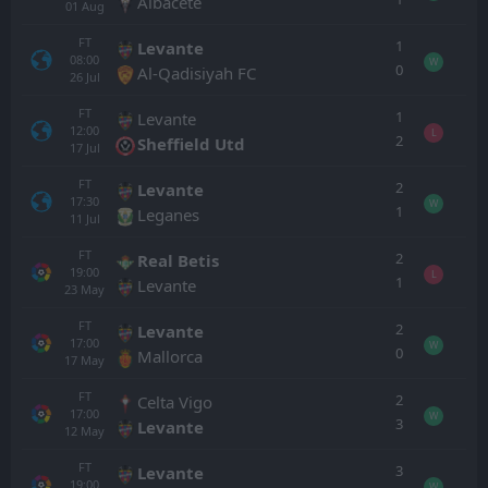
Albacete
01
Aug
FT
1
Levante
08:00
W
0
Al-Qadisiyah FC
26
Jul
FT
1
Levante
12:00
L
2
Sheffield Utd
17
Jul
FT
2
Levante
17:30
W
1
Leganes
11
Jul
FT
2
Real Betis
19:00
L
1
Levante
23
May
FT
2
Levante
17:00
W
0
Mallorca
17
May
FT
2
Celta Vigo
17:00
W
3
Levante
12
May
FT
3
Levante
19:00
W