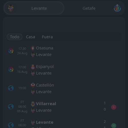
Levante
Getafe
Todo
Casa
Fuera
Osasuna
17:30
24
Aug
Levante
Espanyol
17:00
16
Aug
Levante
Castellón
19:00
Levante
FT
1
Villarreal
08:00
L
0
Levante
05
Aug
FT
2
Levante
08:00
W
1