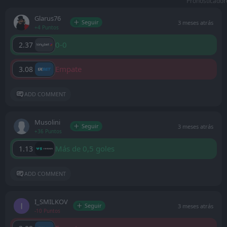
Pronosticador
Glarus76
Seguir
3 meses atrás
+4 Puntos
0-0
2.37
Empate
3.08
ADD COMMENT
Musolini
Seguir
3 meses atrás
+36 Puntos
Más de 0,5 goles
1.13
ADD COMMENT
I_SMILKOV
Seguir
3 meses atrás
-10 Puntos