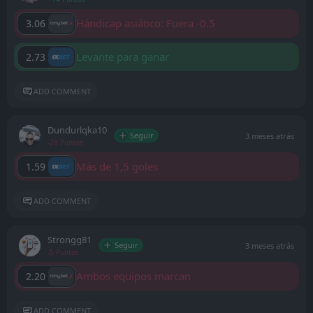
Hándicap asiático: Fuera -0.5
3.06
Levante para ganar
2.73
ADD COMMENT
Dundurlqka10
Seguir
3 meses atrás
-28 Puntos
Más de 1,5 goles
1.59
ADD COMMENT
Strongg81
Seguir
3 meses atrás
-5 Puntos
Ambos equipos marcan
2.20
ADD COMMENT