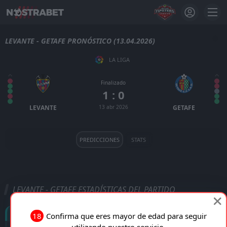
LEVANTE - GETAFE PRONÓSTICO (13.04.2026)
LA LIGA
Finalizado
1 : 0
LEVANTE
13 abr 2026
GETAFE
PREDICCIONES
STATS
LEVANTE - GETAFE ESTADÍSTICAS DEL PARTIDO
Goles
18
Confirma que eres mayor de edad para seguir
utilizando nuestro servicio.