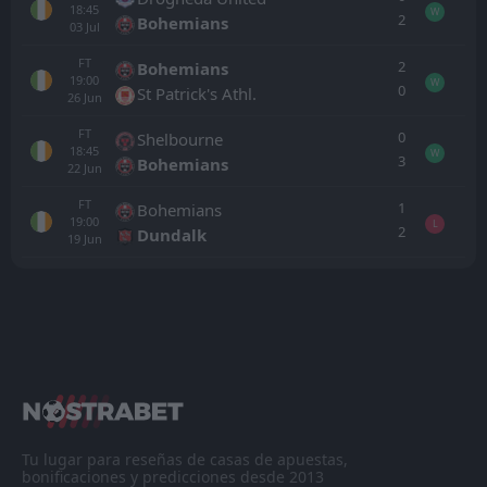
18:45
W
2
Bohemians
03
Jul
FT
2
Bohemians
19:00
W
0
St Patrick's Athl.
26
Jun
FT
0
Shelbourne
18:45
W
3
Bohemians
22
Jun
FT
1
Bohemians
19:00
L
2
Dundalk
19
Jun
Todo
Casa
Fuera
Sligo Rovers
18:45
05
Sep
Galway United
Galway United
18:45
28
Aug
Shelbourne
Tu lugar para reseñas de casas de apuestas,
bonificaciones y predicciones desde 2013