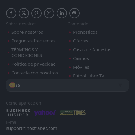
Dundalk
18:45
21
Aug
Galway United
FT
Sobre nosotros
Contenido
0
Galway United
18:45
D
0
Drogheda United
Sobre nosotros
Pronosticos
07
Aug
Preguntas frecuentes
Ofertas
FT
1
Bohemians
18:00
D
TÉRMINOS Y
Casas de Apuestas
1
Galway United
02
Aug
CONDICIONES
Casinos
FT
0
Galway United
Política de privacidad
Móviles
16:00
D
0
Waterford
25
Jul
Contacta con nosotros
Fútbol Libre TV
FT
3
Galway United
ES
16:00
W
2
Sligo Rovers
11
Jul
FT
3
St Patrick's Athl.
Como aparece en
18:45
L
0
Galway United
03
Jul
FT
3
E-mail
Shamrock Rovers
18:30
L
support@nostrabet.com
1
Galway United
26
Jun