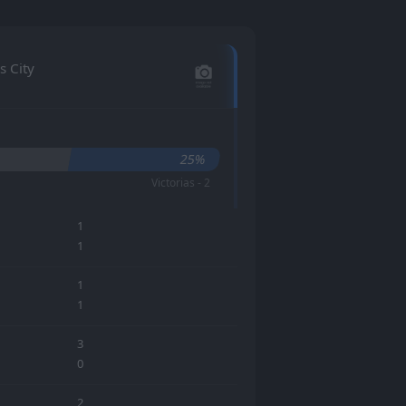
s City
25%
Victorias - 2
1
1
1
1
3
0
2