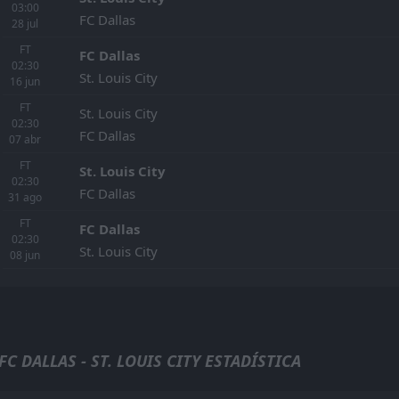
03:00
FC Dallas
28
jul
FT
FC Dallas
02:30
St. Louis City
16
jun
FT
St. Louis City
02:30
FC Dallas
07
abr
FT
St. Louis City
02:30
FC Dallas
31
ago
FT
FC Dallas
02:30
St. Louis City
08
jun
FC DALLAS - ST. LOUIS CITY ESTADÍSTICA