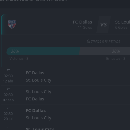
FC Dallas
St. Loui
VS
11 Goles
6 Goles
ÚLTIMOS 8 PARTIDOS
38%
38%
Victorias - 3
Empates - 3
FT
FC Dallas
02:30
St. Louis City
12
abr
FT
St. Louis City
02:30
FC Dallas
07
sep
FT
FC Dallas
02:30
St. Louis City
20
jul
FT
St. Louis City