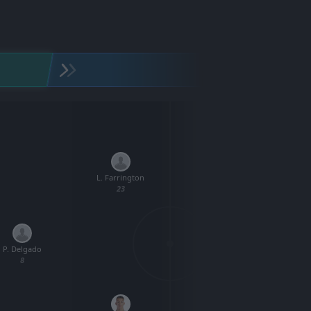
L. Farrington
M.
23
P. Delgado
S. Becher
8
11