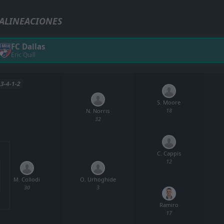
ALINEACIONES
FC Dallas
Eric Quill
3-4-1-2
S. Moore
18
N. Norris
32
C. Cappis
12
M. Collodi
O. Urhoghide
30
3
Ramiro
17