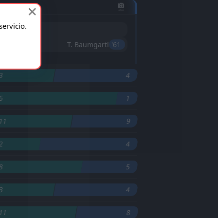
ervicio.
T. Baumgartl
'61 ︎
3
4
6
1
11
9
2
4
8
5
3
4
11
8