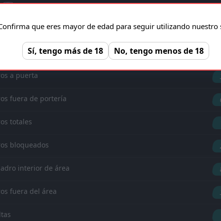
Goles
Confirma que eres mayor de edad para seguir utilizando nuestro s
'48 ︎
L. Deedson
Sí, tengo más de 18
No, tengo menos de 18
ros a puerta
ros fuera de portería
ros totales
ros bloqueados
adro interior de área
ros fuera del área
ltas