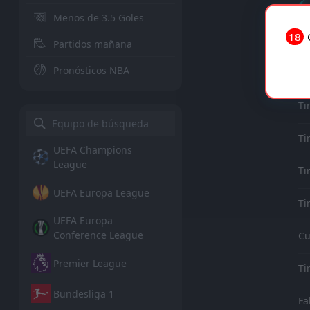
Menos de 3.5 Goles
18
Partidos mañana
Pronósticos NBA
Ti
Ti
UEFA Champions
League
Ti
UEFA Europa League
Ti
UEFA Europa
Conference League
Cu
Premier League
Ti
Bundesliga 1
Fa