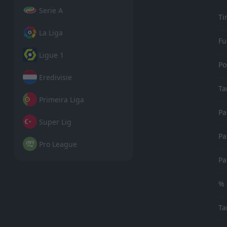
Serie A
Ti
La Liga
Fu
Ligue 1
Po
Eredivisie
Ta
Primeira Liga
Pa
Super Lig
Pa
Pro League
Pa
% 
Ta