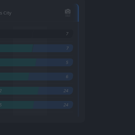
s City
6
7
7
5
6
2
24
5
24