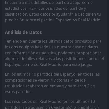
Real Betis
Real Betis
15
15
0
0
0
0
0
0
0
0
0
0
Encuentra más detalles del partido abajo, como
estadísticas, H2H, curiosidades del partido y
Rayo Vallecano
Rayo Vallecano
14
14
0
0
0
0
0
0
0
0
0
0
clasificación. Estos datos te ayudarán a decidir en tu
Espanyol
Espanyol
13
13
0
0
0
0
0
0
0
0
0
0
predicción sobre el partido Espanyol vs Real Madrid.
Celta Vigo
Celta Vigo
11
11
0
0
0
0
0
0
0
0
0
0
Análisis de Datos
Atletico Madrid
Atletico Madrid
2
2
0
0
0
0
0
0
0
0
0
0
Teniendo en cuenta los últimos datos provistos para
los dos equipos basados en nuestra base de datos
Racing Santander
Racing Santander
10
10
0
0
0
0
0
0
0
0
0
0
con información estadística, podemos proporcionar
Malaga
Malaga
9
9
0
0
0
0
0
0
0
0
0
0
algunos detalles relativos a las posibilidades tanto del
Espanyol como de Real Madrid para este juego.
Levante
Levante
8
8
0
0
0
0
0
0
0
0
0
0
En los últimos 10 partidos del Espanyol en todas las
Getafe
Getafe
7
7
0
0
0
0
0
0
0
0
0
0
competiciones se vieron 4 victorias, 4 de los
Barcelona
Barcelona
6
6
0
0
0
0
0
0
0
0
0
0
resultados acabaron en empate y perdieron 2 de
estos partidos.
Elche
Elche
5
5
0
0
0
0
0
0
0
0
0
0
Los resultados del Real Madrid (en los últimos 10
Alaves
Alaves
4
4
0
0
0
0
0
0
0
0
0
0
partidos) se traducen en 6 victoria(s), 2 empates y 2