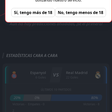
VERIFICADA Y LEGAL!
Espanyol - Real Madrid
Registro gratuito, sin anuncios!
REGISTRAR
Sí, tengo más de 18
No, tengo menos de 18
Aún no hay predicciones añadidas, ¡sé el primero!
ESTADÍSTICAS CARA A CARA
Espanyol
Real Madrid
VS
6 Goles
22 Goles
ÚLTIMOS 10 PARTIDOS
20%
0%
80%
Victorias -
Empates - 0
Victorias - 8
2