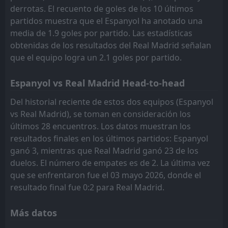
Osasuna
Osasuna
3
3
0
0
0
0
0
0
0
0
0
0
derrotas. El recuento de goles de los 10 últimos
partidos muestra que el Espanyol ha anotado una
Villarreal
Villarreal
20
20
0
0
0
0
0
0
0
0
0
0
media de 1.9 goles por partido. Las estadísticas
obtenidas de los resultados del Real Madrid señalan
que el equipo logra un 2.1 goles por partido.
Espanyol vs Real Madrid Head-to-head
Del historial reciente de estos dos equipos (Espanyol
vs Real Madrid), se toman en consideración los
últimos 28 encuentros. Los datos muestran los
resultados finales en los últimos partidos: Espanyol
ganó 3, mientras que Real Madrid ganó 23 de los
duelos. El número de empates es de 2. La última vez
que se enfrentaron fue el 03 mayo 2026, donde el
resultado final fue 0:2 para Real Madrid.
Más datos