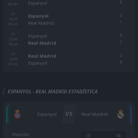
0
Espanyol
30
abr
FT
2
Espanyol
16:15
1
Real Madrid
03
oct
FT
0
Espanyol
22:00
1
Real Madrid
28
jun
FT
2
Real Madrid
13:00
0
Espanyol
07
dic
ESPANYOL - REAL MADRID ESTADÍSTICA
VS
Espanyol
Real Madrid
Posición
13
16