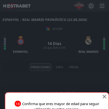
ESPANYOL - REAL MADRID PRONÓSTICO (22.08.2026)
LA LIGA
14 Días
22 ago 2026 21:30
ESPANYOL
REAL MADRID
PREDICCIONES
STATS
PREVIA
ESPANYOL VS REAL MADRID EN VIVO
18
Confirma que eres mayor de edad para seguir
TRANSMISIÓN EN VIVO
utilizando nuestro servicio.