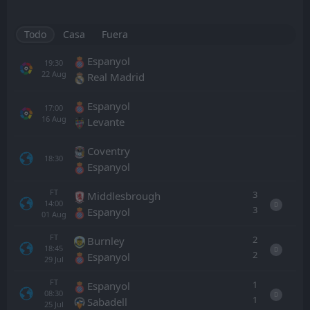
Todo
Casa
Fuera
Espanyol
19:30
22
Aug
Real Madrid
Espanyol
17:00
16
Aug
Levante
Coventry
18:30
Espanyol
FT
3
Middlesbrough
14:00
D
3
Espanyol
01
Aug
FT
2
Burnley
18:45
D
2
Espanyol
29
Jul
FT
1
Espanyol
08:30
D
1
Sabadell
25
Jul