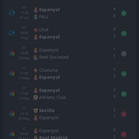
FT
4
Espanyol
17:30
W
0
PAU
21
Jul
FT
0
Olot
18:00
W
3
Espanyol
18
Jul
FT
1
Espanyol
19:00
D
1
Real Sociedad
23
May
FT
1
Osasuna
17:00
W
2
Espanyol
17
May
FT
2
Espanyol
17:00
W
0
Athletic Club
13
May
FT
2
Sevilla
14:15
L
1
Espanyol
09
May
FT
0
Espanyol
19:00
L
2
Real Madrid
03
May