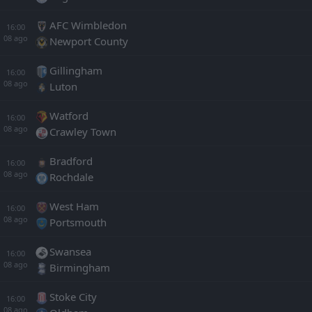
AFC Wimbledon
16:00
08
ago
Newport County
Gillingham
16:00
08
ago
Luton
Watford
16:00
08
ago
Crawley Town
Bradford
16:00
08
ago
Rochdale
West Ham
16:00
08
ago
Portsmouth
Swansea
16:00
08
ago
Birmingham
Stoke City
16:00
08
ago