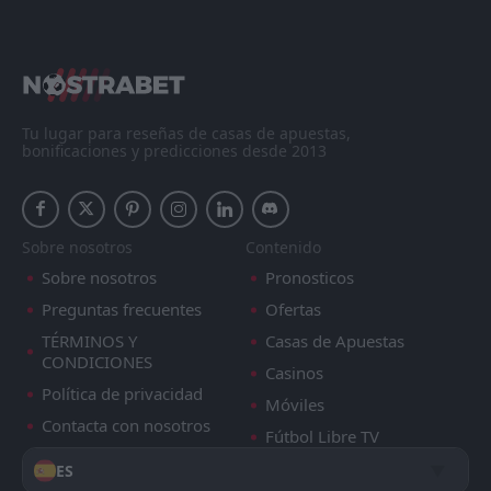
Tu lugar para reseñas de casas de apuestas,
bonificaciones y predicciones desde 2013
Sobre nosotros
Contenido
Sobre nosotros
Pronosticos
Preguntas frecuentes
Ofertas
TÉRMINOS Y
Casas de Apuestas
CONDICIONES
Casinos
Política de privacidad
Móviles
Contacta con nosotros
Fútbol Libre TV
ES