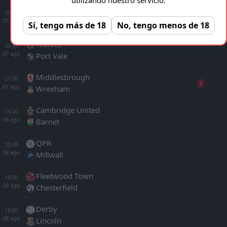
Wycombe
20:45
07
ago
Stevenage
Sí, tengo más de 18
No, tengo menos de 18
Wolves
20:45
07
ago
Port Vale
Middlesbrough
21:00
1
07
ago
Wrexham
Cambridge United
14:00
08
ago
Barnet
QPR
15:00
08
ago
Millwall
Fleetwood Town
16:00
08
ago
Chesterfield
Derby
16:00
08
ago
Lincoln