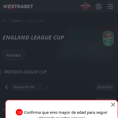
England
League Cup
ENGLAND LEAGUE CUP
Partidos
PARTIDOS LEAGUE CUP
Predicciones
Bristol City
20:45
2
18
Confirma que eres mayor de edad para seguir
Walsall
utilizando nuestro servicio.