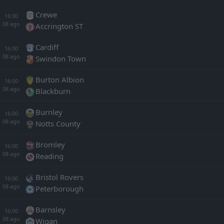
Crewe
16:00
08
ago
Accrington ST
Cardiff
16:00
08
ago
Swindon Town
Burton Albion
16:00
08
ago
Blackburn
Burnley
16:00
08
ago
Notts County
Bromley
16:00
08
ago
Reading
Bristol Rovers
16:00
08
ago
Peterborough
Barnsley
16:00
08
ago
Wigan