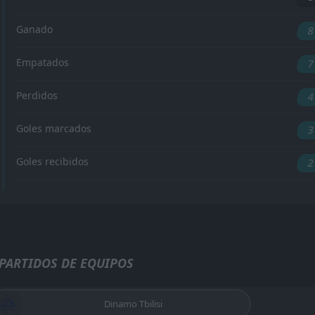
Ganado
8
Empatados
7
Perdidos
4
Goles marcados
3
Goles recibidos
2
PARTIDOS DE EQUIPOS
Dinamo Tbilisi