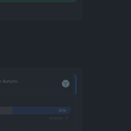
 Batumi
30%
Victorias - 3