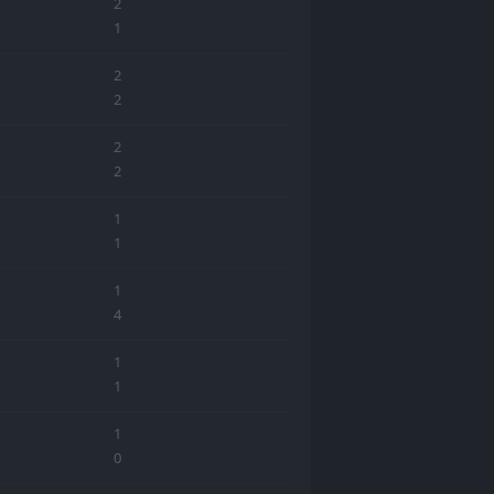
2
1
2
2
2
2
1
1
1
4
1
1
1
0