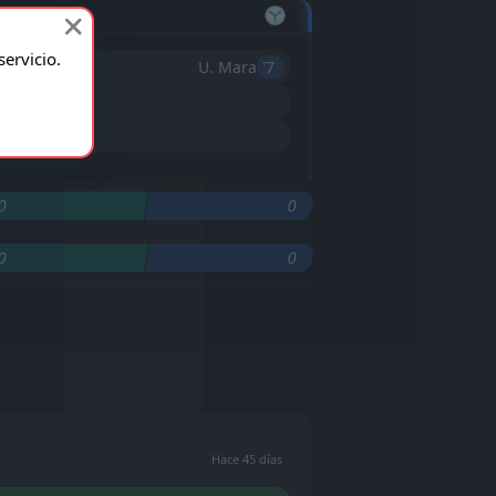
ervicio.
U. Mara
'7 ︎
0
0
0
0
Hace 45 días