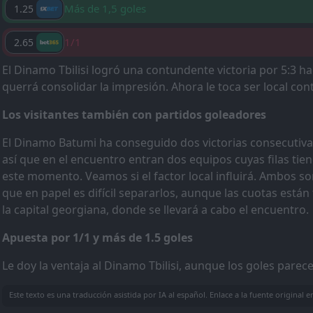
Más de 1,5 goles
1.25
1/1
2.65
El Dinamo Tbilisi logró una contundente victoria por 5:3 h
querrá consolidar la impresión. Ahora le toca ser local co
Los visitantes también con partidos goleadores
El Dinamo Batumi ha conseguido dos victorias consecutivas 
así que en el encuentro entran dos equipos cuyas filas tie
este momento. Veamos si el factor local influirá. Ambos son 
que en papel es difícil separarlos, aunque las cuotas está
la capital georgiana, donde se llevará a cabo el encuentro.
Apuesta por 1/1 y más de 1.5 goles
Le doy la ventaja al Dinamo Tbilisi, aunque los goles parec
Este texto es una traducción asistida por IA al español. Enlace a la fuente original