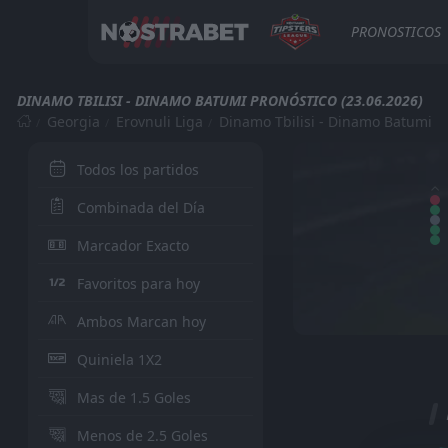
PRONOSTICOS
DINAMO TBILISI - DINAMO BATUMI PRONÓSTICO (23.06.2026)
Georgia
Erovnuli Liga
Dinamo Tbilisi - Dinamo Batumi
Todos los partidos
Combinada del Día
Marcador Exacto
Favoritos para hoy
Ambos Marcan hoy
Quiniela 1X2
Mas de 1.5 Goles
Menos de 2.5 Goles