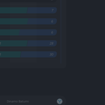
7
6
6
1
28
1
30
Dinamo Batumi