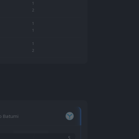
1
2
1
1
1
2
 Batumi
3
5