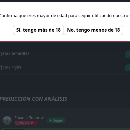
Goles
Confirma que eres mayor de edad para seguir utilizando nuestro s
'75 ︎
M. Do Couto
Sí, tengo más de 18
No, tengo menos de 18
'88 ︎
N. Ninua
(Penalty)
rjetas amarillas
rjetas rojas
PREDICCIÓN CON ANÁLISIS
Emanuil Todorov
Seguir
PRO TIPSTER