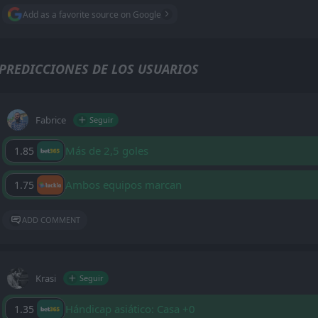
Add as a favorite source on Google
PREDICCIONES DE LOS USUARIOS
Fabrice
Seguir
Más de 2,5 goles
1.85
Ambos equipos marcan
1.75
ADD COMMENT
Krasi
Seguir
Hándicap asiático: Casa +0
1.35