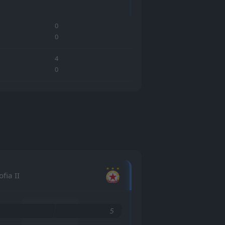
0
0
4
0
fia II
5