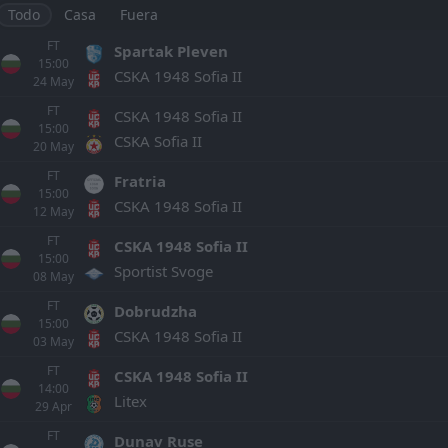
Todo
Casa
Fuera
FT
Spartak Pleven
15:00
CSKA 1948 Sofia II
24
May
FT
CSKA 1948 Sofia II
15:00
CSKA Sofia II
20
May
FT
Fratria
15:00
CSKA 1948 Sofia II
12
May
FT
CSKA 1948 Sofia II
15:00
Sportist Svoge
08
May
FT
Dobrudzha
15:00
CSKA 1948 Sofia II
03
May
FT
CSKA 1948 Sofia II
14:00
Litex
29
Apr
FT
Dunav Ruse