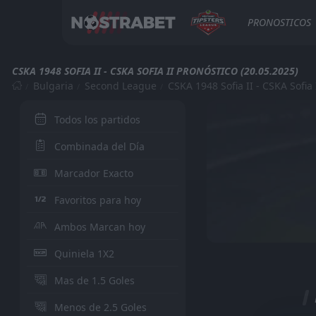
PRONOSTICOS
CSKA 1948 SOFIA II - CSKA SOFIA II PRONÓSTICO (20.05.2025)
Bulgaria
Second League
CSKA 1948 Sofia II - CSKA Sofia 
Todos los partidos
Combinada del Día
Marcador Exacto
Favoritos para hoy
Ambos Marcan hoy
Quiniela 1X2
Mas de 1.5 Goles
Menos de 2.5 Goles