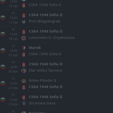
14:00
CSKA 1948 Sofia II
18
Apr
FT
CSKA 1948 Sofia II
14:00
Pirin Blagoevgrad
12
Apr
FT
CSKA 1948 Sofia II
14:00
Lokomotiv G. Oryahovitsa
08
Apr
FT
Marek
14:00
CSKA 1948 Sofia II
02
Apr
FT
CSKA 1948 Sofia II
14:00
Etar Veliko Tarnovo
30
Mar
FT
Botev Plovdiv II
13:30
CSKA 1948 Sofia II
22
Mar
FT
CSKA 1948 Sofia II
13:30
Strumska Slava
15
Mar
FT