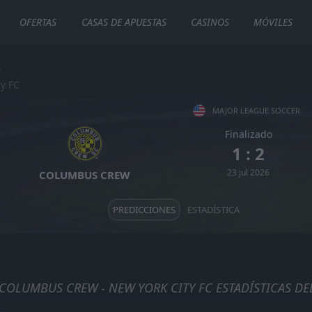
OFERTAS
CASAS DE APUESTAS
CASINOS
MÓVILES
)
y FC
MAJOR LEAGUE SOCCER
Finalizado
D
W
1 : 2
W
L
D
23 jul 2026
COLUMBUS CREW
PREDICCIONES
ESTADÍSTICA
COLUMBUS CREW - NEW YORK CITY FC ESTADÍSTICAS DE