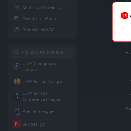
Menos de 3.5 Goles
18
Partidos mañana
Pronósticos NBA
Ti
UEFA Champions
Ti
League
Ti
UEFA Europa League
UEFA Europa
Ti
Conference League
Cu
Premier League
Ti
Bundesliga 1