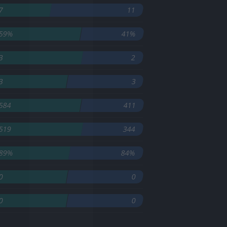
7
11
59%
41%
3
2
3
3
584
411
519
344
89%
84%
0
0
0
0