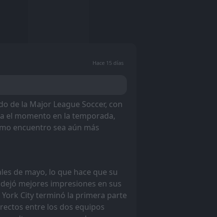
Hace 15 días
do de la Major League Soccer, con
asta el momento en la temporada,
óximo encuentro sea aún más
ales de mayo, lo que hace que su
w dejó mejores impresiones en sus
York City terminó la primera parte
rectos entre los dos equipos