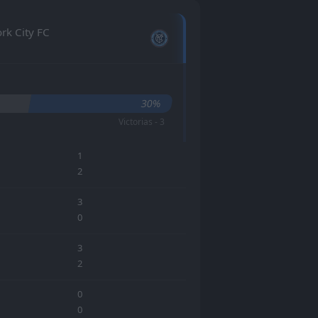
rk City FC
30%
Victorias - 3
1
2
3
0
3
2
0
0