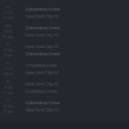
FT
Columbus Crew
01:30
New York City FC
01
sep
PEN
Columbus Crew
00:00
New York City FC
18
ago
FT
New York City FC
01:30
Columbus Crew
15
jun
FT
Columbus Crew
01:30
New York City FC
09
jul
FT
New York City FC
21:30
Columbus Crew
17
jun
FT
Columbus Crew
01:30
New York City FC
07
ago