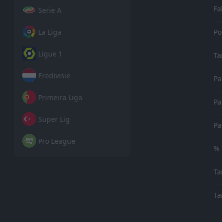
Fa
Serie A
La Liga
Po
Ligue 1
Ta
Eredivisie
Pa
Primeira Liga
Pa
Super Lig
Pa
Pro League
% 
Ta
Ta