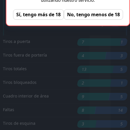
'6 ︎
F. Diedhiou
Sí, tengo más de 18
No, tengo menos de 18
T. Arconte
'45 ︎
K. Nagera
'90 ︎
Tiros a puerta
7
1
Tiros fuera de portería
4
3
Tiros totales
13
5
Tiros bloqueados
2
1
Cuadro interior de área
9
5
Faltas
8
14
Tiros de esquina
3
5