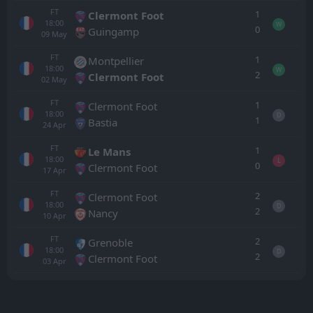
FT
1
Clermont Foot
18:00
W
0
Guingamp
09
May
FT
1
Montpellier
18:00
W
2
Clermont Foot
02
May
FT
1
Clermont Foot
18:00
D
1
Bastia
24
Apr
FT
1
Le Mans
18:00
L
0
Clermont Foot
17
Apr
FT
2
Clermont Foot
18:00
D
2
Nancy
10
Apr
FT
2
Grenoble
18:00
D
2
Clermont Foot
03
Apr