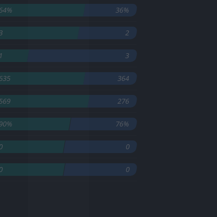
64%
36%
3
2
1
3
635
364
569
276
90%
76%
0
0
0
0