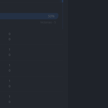
50%
Victorias - 5
0
0
1
0
1
0
1
0
1
0