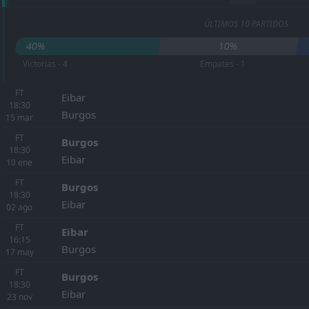
ÚLTIMOS 10 PARTIDOS
40%
10%
Victorias - 4
Empates - 1
FT
Eibar
18:30
Burgos
15
mar
FT
Burgos
18:30
Eibar
10
ene
FT
Burgos
18:30
Eibar
02
ago
FT
Eibar
16:15
Burgos
17
may
FT
Burgos
18:30
Eibar
23
nov