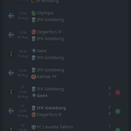
IF elfsborg
Olympic
17:00
19
Aug
IFK Goteborg
Degerfors IF
12:00
16
Aug
IFK Goteborg
Gent
18:30
13
Aug
IFK Goteborg
IFK Goteborg
14:30
09
Aug
kalmar FF
FT
0
IFK Goteborg
17:00
L
1
Gent
06
Aug
FT
2
IFK Goteborg
12:00
W
0
Degerfors IF
02
Aug
1
FC Levadia Tallinn
AET
16:30
W