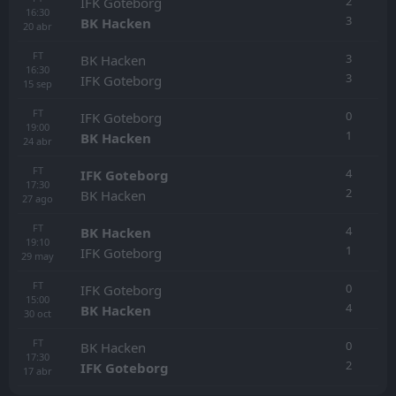
2
IFK Goteborg
16:30
3
BK Hacken
20
abr
FT
3
BK Hacken
16:30
3
IFK Goteborg
15
sep
FT
0
IFK Goteborg
19:00
1
BK Hacken
24
abr
FT
4
IFK Goteborg
17:30
2
BK Hacken
27
ago
FT
4
BK Hacken
19:10
1
IFK Goteborg
29
may
FT
0
IFK Goteborg
15:00
4
BK Hacken
30
oct
FT
0
BK Hacken
17:30
2
IFK Goteborg
17
abr