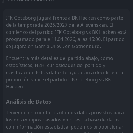
FT
0
Mjallby AIF
14:30
W
kalmar FF
Djurgardens IF
10
3
8
6
5
4
2
1
1
1
17
13
1
BK Hacken
17
May
IFK Goteborg jugará frente a BK Hacken como parte
Gais
AIK stockholm
9
6
8
8
4
3
3
4
1
1
15
13
FT
3
de la temporada 2026/2027 de la Allsvenskan. El
BK Hacken
14:30
W
2
Malmo FF
comienzo del partido IFK Goteborg vs BK Hacken está
10
Djurgardens IF
Vasteras SK FK
May
3
7
8
8
4
4
1
1
3
3
13
13
programado para e 11.04.2026, a las 15:00. El partido
FT
1
Degerfors IF
BK Hacken
BK Hacken
4
4
8
7
3
3
4
3
1
1
13
12
se jugará en Gamla Ullevi, en Gothenburg.
13:00
D
1
BK Hacken
02
May
IF elfsborg
IF Brommapojkarna
12
8
8
8
3
3
3
2
2
3
12
11
Encuentra más detalles del partido abajo, como
estadísticas, H2H, curiosidades del partido y
Malmo FF
Mjallby AIF
11
5
7
8
3
2
0
4
4
2
10
9
clasificación. Estos datos te ayudarán a decidir en tu
AIK stockholm
IF elfsborg
6
8
7
7
3
2
0
3
4
2
9
9
predicción sobre el partido IFK Goteborg vs BK
Hacken.
Vasteras SK FK
Hammarby FF
7
2
7
7
2
2
3
2
2
3
9
8
Análisis de Datos
IFK Goteborg
IFK Goteborg
13
13
7
8
2
2
2
2
3
4
8
8
Teniendo en cuenta los últimos datos provistos para
Mjallby AIF
Orgryte IS
11
14
6
8
2
2
1
0
3
6
7
6
los dos equipos basados en nuestra base de datos
Orgryte IS
Gais
14
9
7
7
1
1
4
2
2
4
7
5
con información estadística, podemos proporcionar