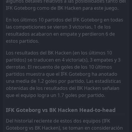
algunos detalles relativos a las posibilidades tanto del
IF Brommapojkarna
Degerfors IF
12
15
7
7
1
1
3
2
3
4
6
5
IFK Goteborg como de BK Hacken para este juego.
Degerfors IF
Halmstad
15
16
8
7
1
0
2
2
5
5
5
2
En los últimos 10 partidos del IFK Goteborg en todas
Halmstad
kalmar FF
10
16
8
7
1
0
2
1
5
6
5
1
las competiciones se vieron 3 victorias, 1 de los
resultados acabaron en empate y perdieron 6 de
estos partidos.
Los resultados del BK Hacken (en los últimos 10
partidos) se traducen en 4 victoria(s), 3 empates y 3
derrotas. El recuento de goles de los 10 últimos
partidos muestra que el IFK Goteborg ha anotado
una media de 1.2 goles por partido. Las estadísticas
obtenidas de los resultados del BK Hacken señalan
que el equipo logra un 1.7 goles por partido.
IFK Goteborg vs BK Hacken Head-to-head
Del historial reciente de estos dos equipos (IFK
Goteborg vs BK Hacken), se toman en consideración