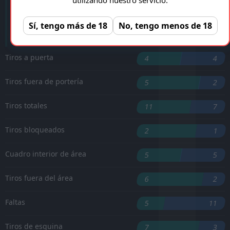
G. Lindgren
'17 ︎
Sí, tengo más de 18
No, tengo menos de 18
M. Rygaard
'84 ︎
Tiros a puerta
4
4
Tiros fuera de portería
5
2
Tiros totales
11
7
Tiros bloqueados
2
1
Cuadro interior de área
5
5
Tiros fuera del área
6
2
Faltas
5
11
Tiros de esquina
7
3