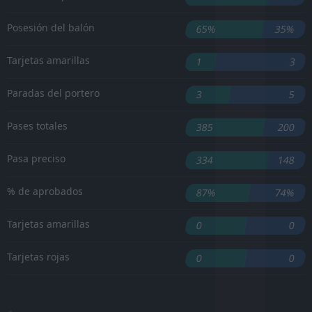
Posesión del balón
65%
35%
Tarjetas amarillas
1
3
Paradas del portero
3
5
Pases totales
385
200
Pasa preciso
334
148
% de aprobados
87%
74%
Tarjetas amarillas
0
0
Tarjetas rojas
0
0