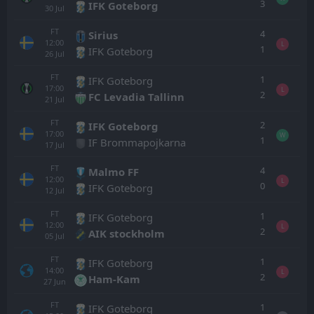
3
IFK Goteborg
30
Jul
FT
4
Sirius
12:00
L
1
IFK Goteborg
26
Jul
FT
1
IFK Goteborg
17:00
L
2
FC Levadia Tallinn
21
Jul
FT
2
IFK Goteborg
17:00
W
1
IF Brommapojkarna
17
Jul
FT
4
Malmo FF
12:00
L
0
IFK Goteborg
12
Jul
FT
1
IFK Goteborg
12:00
L
2
AIK stockholm
05
Jul
FT
1
IFK Goteborg
14:00
L
2
Ham-Kam
27
Jun
FT
1
IFK Goteborg