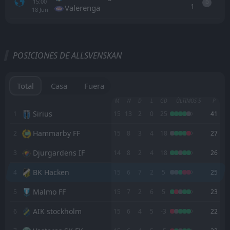
15:00
D
1
Valerenga
18
Jun
Todo
Casa
Fuera
POSICIONES DE ALLSVENSKAN
Utsikten
16:30
25
Aug
BK Hacken
Total
Casa
Fuera
Sirius
M
W
D
L
GD
ÚLTIMOS 5
P
17:00
21
Aug
BK Hacken
Sirius
1
15
13
2
0
25
41
Hammarby FF
2
15
8
3
4
18
27
BK Hacken
17:00
17
Aug
Halmstad
Djurgardens IF
3
14
8
2
4
18
26
Hammarby FF
12:00
BK Hacken
4
15
6
7
2
5
25
09
Aug
BK Hacken
Malmo FF
5
15
7
2
6
5
23
FT
1
BK Hacken
13:00
D
AIK stockholm
6
15
6
4
5
-3
22
1
kalmar FF
01
Aug