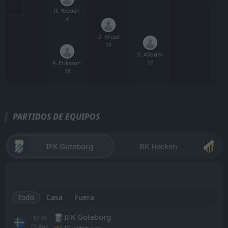
R. Yeboah
4
D. Kruse
A.
15
S. Alioum
11
F. Eriksson
18
PARTIDOS DE EQUIPOS
IFK Goteborg
BK Hacken
Todo
Casa
Fuera
IFK Goteborg
12:00
23
Aug