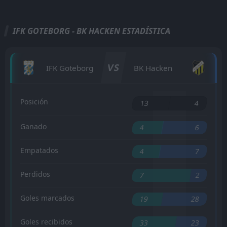
IFK GOTEBORG - BK HACKEN ESTADÍSTICA
VS
IFK Goteborg
BK Hacken
Posición
13
4
Ganado
4
6
Empatados
4
7
Perdidos
7
2
Goles marcados
19
28
Goles recibidos
33
23