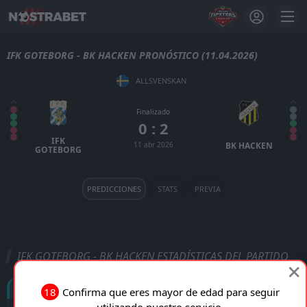
IFK GOTEBORG - BK HACKEN PRONÓSTICO (11.04.2026)
ALLSVENSKAN
Finalizado
0 : 2
IFK
11 abr 2026
BK HACKEN
GOTEBORG
PREDICCIONES
STATS
PREVIA
IFK GOTEBORG - BK HACKEN ESTADÍSTICAS DEL PARTIDO
Goles
18
Confirma que eres mayor de edad para seguir
utilizando nuestro servicio.