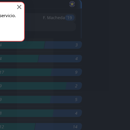
ervicio.
F. Macheda
'19 ︎
4
3
4
4
17
9
9
2
9
5
8
4
12
14