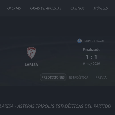
OFERTAS
CASAS DE APUESTAS
CASINOS
MÓVILES
SUPER LEAGUE
Finalizado
D
D
1 : 1
W
D
W
9 may 2026
LARISA
PREDICCIONES
ESTADÍSTICA
PREVIA
LARISA - ASTERAS TRIPOLIS ESTADÍSTICAS DEL PARTIDO