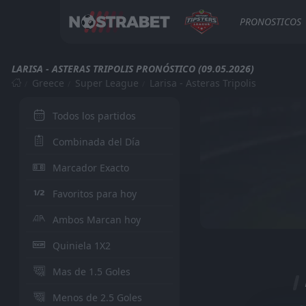
PRONOSTICOS
LARISA - ASTERAS TRIPOLIS PRONÓSTICO (09.05.2026)
Greece
Super League
Larisa - Asteras Tripolis
Todos los partidos
Combinada del Día
Marcador Exacto
Favoritos para hoy
Ambos Marcan hoy
Quiniela 1X2
Mas de 1.5 Goles
Menos de 2.5 Goles