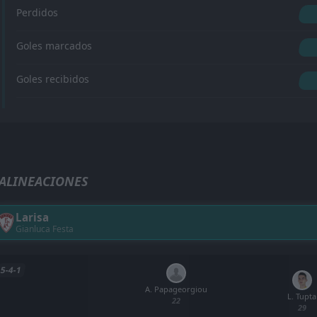
Perdidos
Goles marcados
Goles recibidos
ALINEACIONES
Larisa
Gianluca Festa
5-4-1
A. Papageorgiou
L. Tupta
22
29