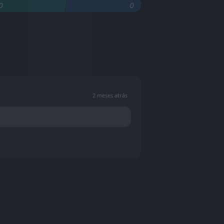
0
0
2 meses atrás