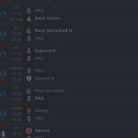
FT
PAU
17:00
Real Unión
01
Aug
FT
Real Sociedad II
17:00
PAU
25
Jul
FT
Espanyol
17:30
PAU
21
Jul
PAU
CANCELLED
16:30
Bayonne
17
Jul
FT
Real Sociedad
09:30
PAU
11
Jul
Rodez
CANCELLED
16:00
PAU
10
Jul
FT
Reims
18:00
PAU