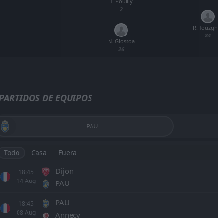
T. Pouilly
2
R. Touzgh
84
N. Glossoa
26
PARTIDOS DE EQUIPOS
PAU
Todo
Casa
Fuera
Dijon
18:45
14
Aug
PAU
PAU
18:45
08
Aug
Annecy