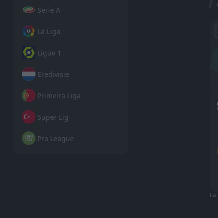
Serie A
La Liga
Ligue 1
Eredivisie
Primeira Liga
Super Lig
Pro League
La 