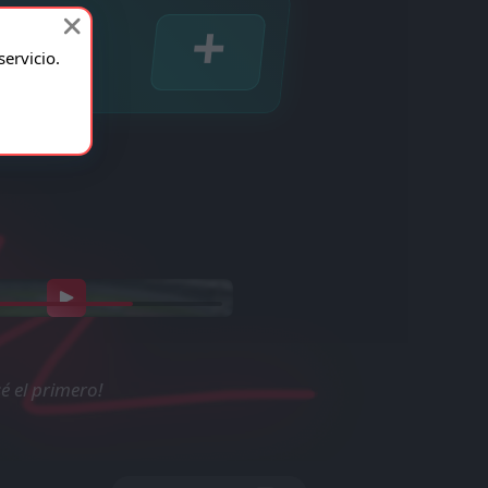
+
ervicio.
é el primero!