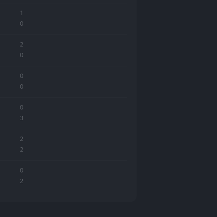
1
0
2
0
0
0
0
3
2
2
0
2