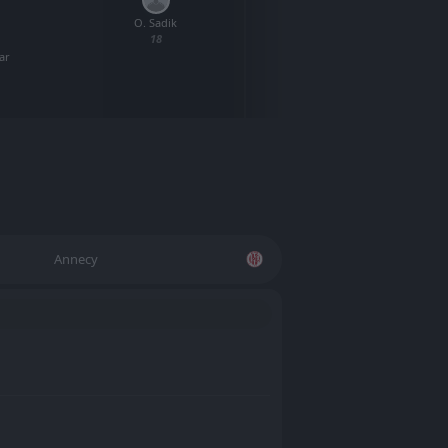
O. Sadik
18
ar
A.
Annecy