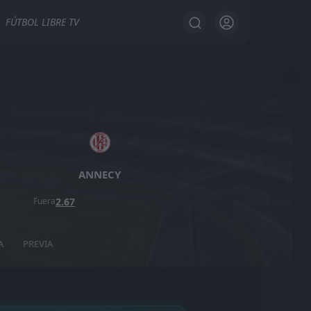
FÚTBOL LIBRE TV
ANNECY
2.67
Fuera
A
PREVIA