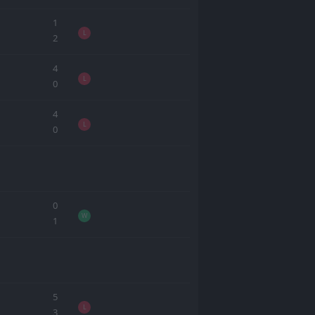
1
L
2
4
L
0
4
L
0
0
W
1
5
L
3