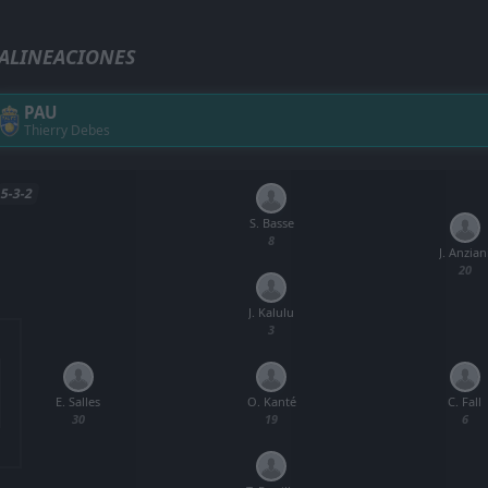
ALINEACIONES
PAU
Thierry Debes
5-3-2
S. Basse
8
J. Anzian
20
J. Kalulu
3
E. Salles
O. Kanté
C. Fall
30
19
6