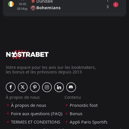
1
Dundalk
18:45
L
3
Bohemians
08
May
Tout
Équipe locale
Équipe visiteuse
Drogheda United
18:45
11
Sep
Sligo Rovers
Sligo Rovers
18:45
05
Sep
Galway United
Votre espace pour les avis sur les bookmakers,
les bonus et les prévisions depuis 2013
Bohemians
18:45
28
Aug
Sligo Rovers
À propos de nous
Contenu
Sligo Rovers
19:00
21
Aug
Waterford
À propos de nous
Pronostic foot
Foire aux questions (FAQ)
Bonus
FT
2
Derry City
18:45
L
TERMES ET CONDITIONS
Appli Paris Sportifs
0
Sligo Rovers
07
Aug