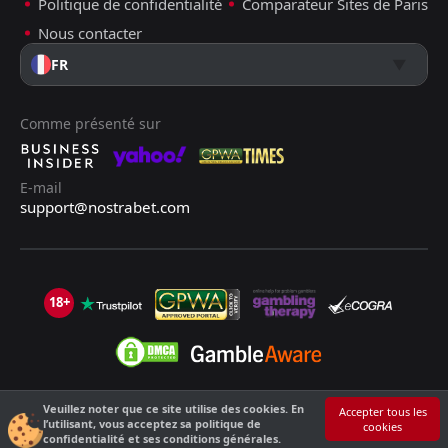
Politique de confidentialité
Comparateur Sites de Paris
FT
1
Dundalk
Nous contacter
18:45
D
1
Sligo Rovers
31
Jul
FR
FT
2
Sligo Rovers
18:45
D
2
Drogheda United
25
Jul
Comme présenté sur
FT
1
Sligo Rovers
18:30
L
2
Coleraine FC
14
Jul
E-mail
support@nostrabet.com
FT
3
Galway United
16:00
L
2
Sligo Rovers
11
Jul
FT
1
Sligo Rovers
18:45
L
18+
2
Shamrock Rovers
03
Jul
FT
2
Sligo Rovers
18:45
D
2
Shelbourne
27
Jun
FT
Veuillez noter que ce site utilise des cookies. En
2
©2013 - 2026 Nostrabet.com - Tous les droits sont réservés. Ce site n'est
St Patrick's Athl.
Accepter tous les
18:45
l’utilisant, vous acceptez sa politique de
L
cookies
pas adapté aux moins de 18 ans !
0
Sligo Rovers
confidentialité et ses conditions générales.
19
Jun
18+ S'il vous plaît, jouez de manière responsable !