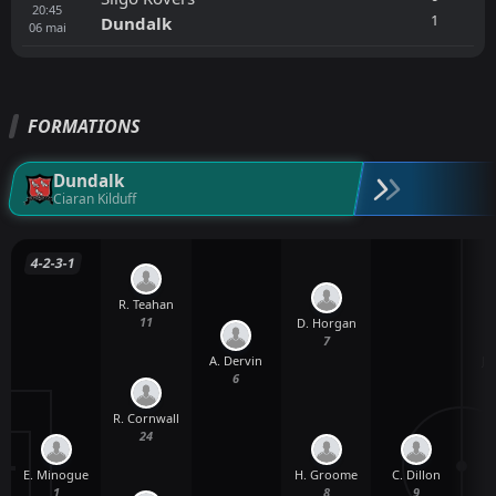
20:45
1
Dundalk
06
mai
FORMATIONS
Dundalk
Ciaran Kilduff
4-2-3-1
R. Teahan
11
D. Horgan
7
A. Dervin
J.
6
R. Cornwall
24
E. Minogue
C. Dillon
H. Groome
1
9
8