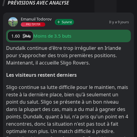
PRÉVISIONS AVEC ANALYSE
Emanuil Todorov
Suivre
Il y a 9 jours
PRO TIPSTER
Moins de 3.5 buts
1.60
Dundalk continue d'être trop irrégulier en Irlande
pour s'approcher des trois premières positions.
Maintenant, il accueille Sligo Rovers.
Les visiteurs restent derniers
Sligo continue sa lutte difficile pour le maintien, mais
reste à la dernière place, bien qu'à seulement un
point du salut. Sligo se présente à un bon niveau
dans la plupart des cas, mais a du mal à gagner des
points. Dundalk, quant à lui, n'a pris qu'un point en 4
rencontres, donc la situation n'est pas tout à fait
optimale non plus. Un match difficile à prédire.