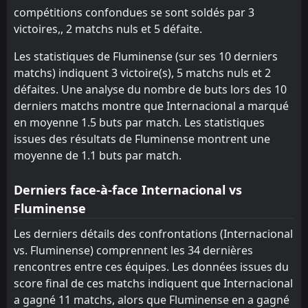
remo
Santos
15
19
10
9
3
0
4
4
3
5
13
4
compétitions confondues se sont soldés par 3
victoires,, 2 matchs nuls et 5 défaite.
Coritiba
Gremio
11
17
10
10
3
0
3
4
4
6
12
4
Les statistiques de Fluminense (sur ses 10 derniers
Internacional
Vasco DA Gama
16
18
11
9
3
0
3
4
5
5
12
4
matchs) indiquent 3 victoire(s), 5 matchs nuls et 2
défaites. Une analyse du nombre de buts lors des 10
Chapecoense-sc
Chapecoense-sc
20
20
10
10
1
0
4
3
5
7
7
3
derniers matchs montre que Internacional a marqué
en moyenne 1.5 buts par match. Les statistiques
issues des résultats de Fluminense montrent une
moyenne de 1.1 buts par match.
Derniers face-à-face Internacional vs
Fluminense
Les derniers détails des confrontations (Internacional
vs. Fluminense) comprennent les 34 dernières
rencontres entre ces équipes. Les données issues du
score final de ces matchs indiquent que Internacional
a gagné 11 matchs, alors que Fluminense en a gagné