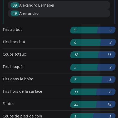
'39 ︎
Alexandro Bernabei
'49 ︎
Alerrandro
Tirs au but
9
6
Tirs hors but
6
3
Coups totaux
18
11
Tirs bloqués
3
2
Tirs dans la boîte
7
3
Tirs hors de la surface
11
8
Fautes
25
18
Coups de pied de coin
3
3