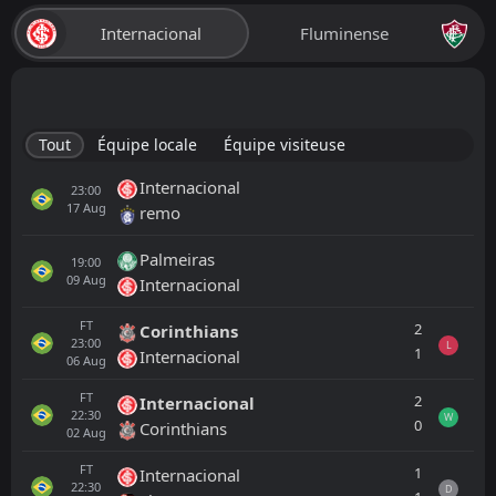
Internacional
Fluminense
Tout
Équipe locale
Équipe visiteuse
Internacional
23:00
17
Aug
remo
Palmeiras
19:00
09
Aug
Internacional
FT
2
Corinthians
23:00
L
1
Internacional
06
Aug
FT
2
Internacional
22:30
W
0
Corinthians
02
Aug
FT
1
Internacional
22:30
D