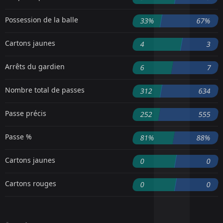
Possession de la balle
33%
67%
Cartons jaunes
4
3
Arrêts du gardien
6
7
Nombre total de passes
312
634
Passe précis
252
555
Passe %
81%
88%
Cartons jaunes
0
0
Cartons rouges
0
0