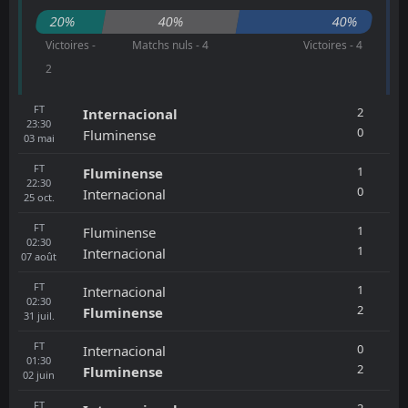
20%
40%
40%
Victoires -
Matchs nuls - 4
Victoires - 4
2
FT
2
Internacional
23:30
0
Fluminense
03
mai
FT
1
Fluminense
22:30
0
Internacional
25
oct.
FT
1
Fluminense
02:30
1
Internacional
07
août
FT
1
Internacional
02:30
2
Fluminense
31
juil.
FT
0
Internacional
01:30
2
Fluminense
02
juin
FT