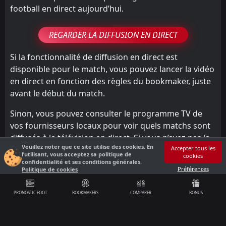
football en direct aujourd’hui.
REGARDER LA DIFFUSION EN DIRECT
Si la fonctionnalité de diffusion en direct est
disponible pour le match, vous pouvez lancer la vidéo
en direct en fonction des règles du bookmaker, juste
avant le début du match.
Sinon, vous pouvez consulter le programme TV de
vos fournisseurs locaux pour voir quels matchs sont
diffusés à la télévision en direct. Si vous n’avez pas la
Veuillez noter que ce site utilise des cookies. En
possibilité de regarder en direct le match
Accepter tous les
l’utilisant, vous acceptez sa politique de
cookies
Internacional vs Fluminense, vous pouvez toujours
confidentialité et ses conditions générales.
Préférences
Politique de cookies
choisir certains bookmakers recommandés et suivre
les graphiques en direct (i.e. Suivi du Match) ainsi que
PRONOSTIC FOOT
BOOKMAKERS
COMPARER
BONUS
les statistiques du match.