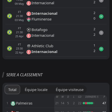
D
2
Internacional
09
May
FT
2
Internacional
21:30
W
0
Fluminense
03
May
FT
2
Botafogo
21:30
D
2
Internacional
25
Apr
FT
1
Athletic Club
23:30
W
2
Internacional
22
Apr
Tout
Équipe locale
Équipe visiteuse
SERIE A CLASSEMENT
Independ. Rivadavia
22:00
18
Aug
Fluminense
Total
Équipe locale
Équipe visiteuse
Fluminense
M
W
D
L
GD
DERNIERS 5
P
19:30
15
Aug
Palmeiras
Palmeiras
1
21
14
5
2
22
47