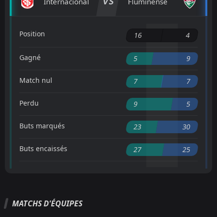
VS
Internacional
Fluminense
Position
16
4
Gagné
5
9
Match nul
7
7
Perdu
9
5
Buts marqués
23
30
Buts encaissés
27
25
MATCHS D'ÉQUIPES