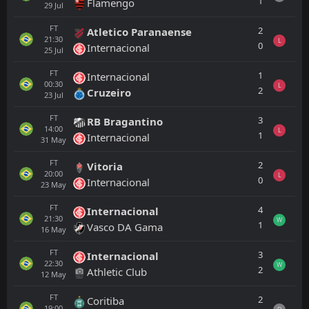
1
Flamengo
29
Jul
FT
2
Atletico Paranaense
21:30
L
0
Internacional
25
Jul
FT
1
Internacional
00:30
L
2
Cruzeiro
23
Jul
FT
3
RB Bragantino
14:00
L
1
Internacional
31
May
FT
2
Vitoria
20:00
L
0
Internacional
23
May
FT
4
Internacional
21:30
W
1
Vasco DA Gama
16
May
FT
3
Internacional
22:30
W
2
Athletic Club
12
May
FT
2
Coritiba
19:00