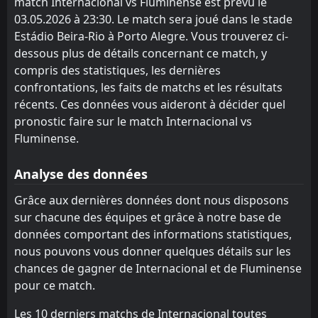
match Internacional vs Fluminense est prévu le
Flamengo
RB Bragantino
2
6
10
9
5
4
3
2
1
4
18
14
03.05.2026 à 23:30. Le match sera joué dans le stade
Santos
Cruzeiro
15
7
11
10
5
4
3
2
3
4
18
14
Estádio Beira-Rio à Porto Alegre. Vous trouverez ci-
dessous plus de détails concernant ce match, y
Mirassol
Botafogo
14
8
11
11
5
4
3
2
3
5
18
14
compris des statistiques, les dernières
Corinthians
Atletico-MG
confrontations, les faits de matchs et les résultats
10
9
11
11
5
4
3
0
3
7
18
12
récents. Ces données vous aideront à décider quel
Gremio
Corinthians
17
9
10
10
5
2
3
5
2
3
18
11
pronostic faire sur le match Internacional vs
Fluminense.
Vasco DA Gama
Atletico Paranaense
18
3
11
10
5
3
2
2
4
5
17
11
Sao Paulo
Fluminense
12
4
10
9
5
2
2
4
2
4
17
10
Analyse des données
RB Bragantino
Internacional
16
6
10
10
5
2
2
4
3
4
17
10
Grâce aux dernières données dont nous disposons
sur chacune des équipes et grâce à notre base de
Bahia
Sao Paulo
12
5
11
11
4
2
5
3
2
6
17
9
données comportant des informations statistiques,
Atletico-MG
remo
10
19
11
9
4
2
4
2
1
7
16
8
nous pouvons vous donner quelques détails sur les
chances de gagner de Internacional et de Fluminense
Cruzeiro
Mirassol
14
7
11
9
4
1
4
2
3
6
16
5
pour ce match.
Botafogo
Vitoria
13
8
11
9
4
0
3
4
2
7
15
4
Les 10 derniers matchs de Internacional toutes