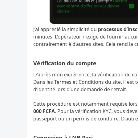
J’ai apprécié la simplicité du
processus d’insc
minutes. L’opérateur n’exige de fournir auc
contrairement à d’autres sites. Cela rend la 
Vérification du compte
D’après mon expérience, la vérification de com
Dans les Termes et Conditions du site, il est 
d’identité lors d’une demande de retrait.
Cette procédure est notamment requise lorsq
000 FCFA
. Pour la vérification KYC, vous dev
passeport ou un permis de conduire. D’aut
Connexion à LNB Pari