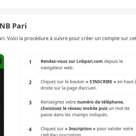
LNB Pari
Pari. Voici la procédure à suivre pour créer un compte sur ce
Rendez-vous sur Lnbpari.com
depuis le
navigateur web.
Cliquez sur le bouton
« S’INSCRIRE »
en haut 
droite sur la page d’accueil.
Renseignez votre
numéro de téléphone,
choisissez le réseau mobile puis
un mot de
passe dans les champs indiqués.
Cliquez sur
« Inscription »
pour valider votre
LNB Pari inscription.