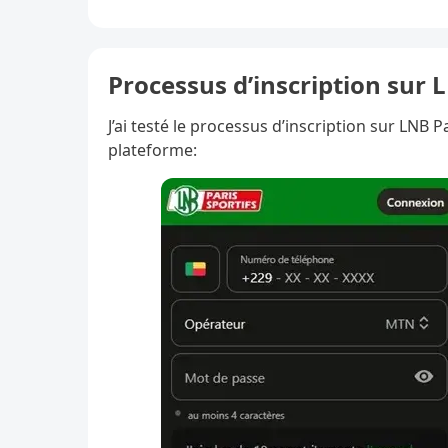
Processus d’inscription sur 
J’ai testé le processus d’inscription sur LNB 
plateforme: