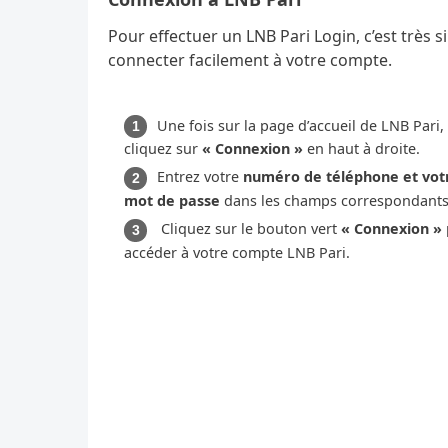
Pour effectuer un LNB Pari Login, c’est très 
connecter facilement à votre compte.
Une fois sur la page d’accueil de LNB Pari,
cliquez sur
« Connexion »
en haut à droite.
Entrez votre
numéro de téléphone et vot
mot de passe
dans les champs correspondants
Cliquez sur le bouton vert
« Connexion »
accéder à votre compte LNB Pari.