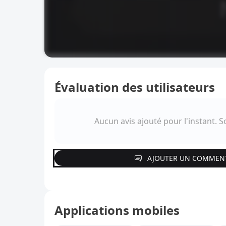
Évaluation des utilisateurs
Aucun avis ajouté pour l'instant. S
AJOUTER UN COMMENT
Applications mobiles