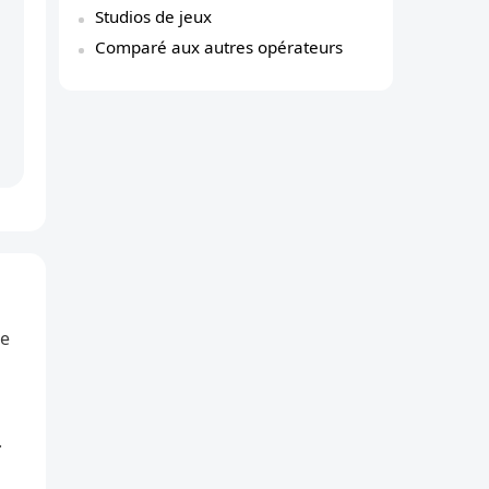
Studios de jeux
Comparé aux autres opérateurs
Options de jeu sur mobile
Options de paiement
Service client
Sécurité et licence
Jeu responsable
Historique et présentation
Verdict final et note
FAQ
me
.