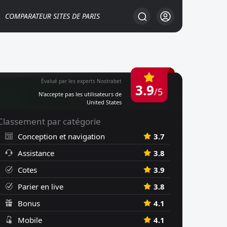
COMPARATEUR SITES DE PARIS
Évalué par les experts Nostrabet
3.9
/5
N'accepte pas les utilisateurs de
United States
Classement par catégorie
Conception et navigation
3.7
Assistance
3.8
Cotes
3.9
Parier en live
3.8
Bonus
4.1
Mobile
4.1