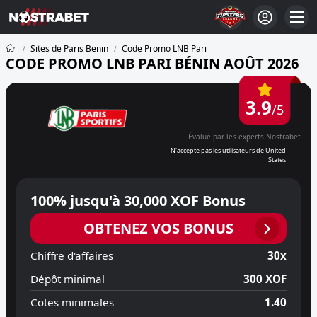
Sites de Paris Benin
Code Promo LNB Pari
CODE PROMO LNB PARI BÉNIN AOÛT 2026
3.9
/5
Évalué par les experts Nostrabet
N'accepte pas les utilisateurs de United
States
100% jusqu'à 30,000 XOF Bonus
OBTENEZ VOS BONUS
Chiffre d'affaires
30x
Dépôt minimal
300 XOF
Cotes minimales
1.40