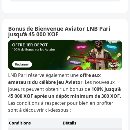
Bonus de Bienvenue Aviator LNB Pari
jusqu’à 45 000 XOF
LNB Pari réserve également une
offre aux
amateurs du célèbre jeu Aviator
. Les nouveaux
joueurs peuvent obtenir un bonus de
100% jusqu’à
45 000 XOF après un dépôt minimum de 300 XOF
.
Les conditions à respecter pour bien en profiter
sont à découvrir ci-dessous :
Conditions
Détails