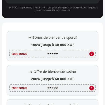
18+ T&C s'appliquent | Publicité | Les jeux d'argent comportent des risques |
Jouez de manière responsable
→ Bonus de bienvenue sportif
100% jusqu’à 30 000 XOF
*****
CODE BONUS
→ Offre de bienvenue casino
200% jusqu’à 60 000 XOF
*****
CODE BONUS