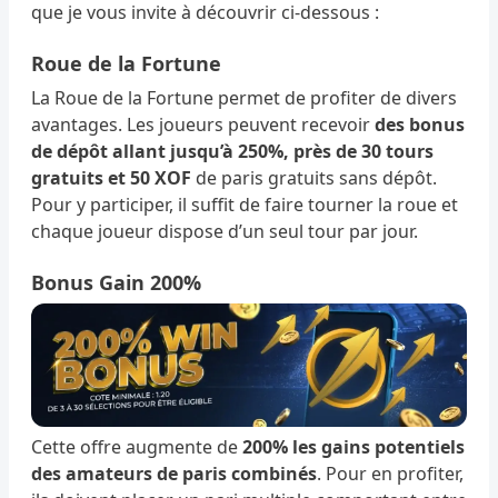
que je vous invite à découvrir ci-dessous :
Roue de la Fortune
La Roue de la Fortune permet de profiter de divers
avantages. Les joueurs peuvent recevoir
des bonus
de dépôt allant jusqu’à 250%, près de 30 tours
gratuits et 50 XOF
de paris gratuits sans dépôt.
Pour y participer, il suffit de faire tourner la roue et
chaque joueur dispose d’un seul tour par jour.
Bonus Gain 200%
Cette offre augmente de
200% les gains potentiels
des amateurs de paris combinés
. Pour en profiter,