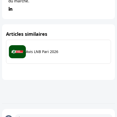
du marché.
Articles similaires
Avis LNB Pari 2026