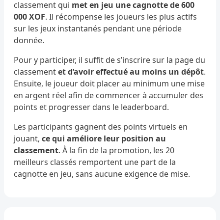
classement qui
met en jeu une cagnotte de 600
000 XOF
. Il récompense les joueurs les plus actifs
sur les jeux instantanés pendant une période
donnée.
Pour y participer, il suffit de s’inscrire sur la page du
classement
et d’avoir effectué au moins un dépôt
.
Ensuite, le joueur doit placer au minimum une mise
en argent réel afin de commencer à accumuler des
points et progresser dans le leaderboard.
Les participants gagnent des points virtuels en
jouant,
ce qui améliore leur position au
classement
. À la fin de la promotion, les 20
meilleurs classés remportent une part de la
cagnotte en jeu, sans aucune exigence de mise.