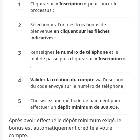
Cliquez sur
« Inscription »
pour lancer le
processus ;
Sélectionnez l’un des trois bonus de
bienvenue
en cliquant sur les flèches
indicatives
;
Renseignez
le numéro de téléphone
et le
mot de passe puis cliquez sur
« Inscription »
;
Validez la création du compte
via l’insertion
du code envoyé sur le numéro de téléphone ;
Choisissez une méthode de paiement pour
effectuer un
dépôt minimum de 300 XOF
.
Après avoir effectué le dépôt minimum exigé, le
bonus est automatiquement crédité à votre
compte.