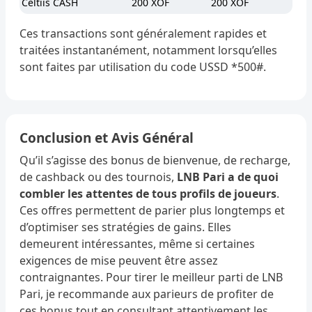
Celtiis CASH
200 XOF
200 XOF
Ces transactions sont généralement rapides et
traitées instantanément, notamment lorsqu’elles
sont faites par utilisation du code USSD *500#.
Conclusion et Avis Général
Qu’il s’agisse des bonus de bienvenue, de recharge,
de cashback ou des tournois,
LNB Pari a de quoi
combler les attentes de tous profils de joueurs
.
Ces offres permettent de parier plus longtemps et
d’optimiser ses stratégies de gains. Elles
demeurent intéressantes, même si certaines
exigences de mise peuvent être assez
contraignantes. Pour tirer le meilleur parti de LNB
Pari, je recommande aux parieurs de profiter de
ces bonus tout en consultant attentivement les