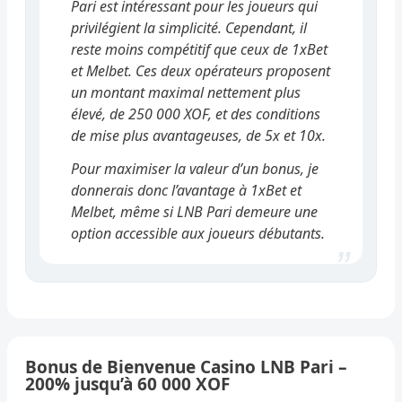
Pari est intéressant pour les joueurs qui
privilégient la simplicité. Cependant, il
reste moins compétitif que ceux de 1xBet
et Melbet. Ces deux opérateurs proposent
un montant maximal nettement plus
élevé, de 250 000 XOF, et des conditions
de mise plus avantageuses, de 5x et 10x.
Pour maximiser la valeur d’un bonus, je
donnerais donc l’avantage à 1xBet et
Melbet, même si LNB Pari demeure une
option accessible aux joueurs débutants.
Bonus de Bienvenue Casino LNB Pari –
200% jusqu’à 60 000 XOF