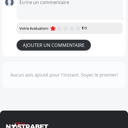
1
/5
Votre évaluation:
AJOUTER UN COMMENTAIRE
Aucun avis ajouté pour l'instant. Soyez le premier!