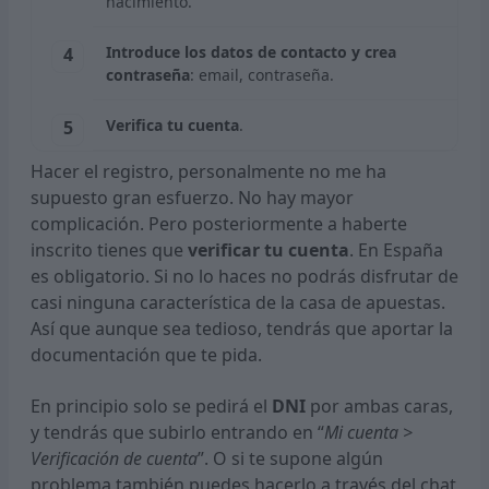
nacimiento.
Introduce los datos de contacto y crea
contraseña
: email, contraseña.
Verifica tu cuenta
.
Hacer el registro, personalmente no me ha
supuesto gran esfuerzo. No hay mayor
complicación. Pero posteriormente a haberte
inscrito tienes que
verificar tu cuenta
. En España
es obligatorio. Si no lo haces no podrás disfrutar de
casi ninguna característica de la casa de apuestas.
Así que aunque sea tedioso, tendrás que aportar la
documentación que te pida.
En principio solo se pedirá el
DNI
por ambas caras,
y tendrás que subirlo entrando en “
Mi cuenta >
Verificación de cuenta
”. O si te supone algún
problema también puedes hacerlo a través del chat