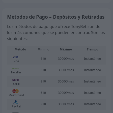
Métodos de Pago – Depósitos y Retiradas
Los métodos de pago que ofrece TonyBet son de
los más comunes que se pueden encontrar. Son los
siguientes:
Método
Mínimo
Máximo
Tiempo
€10
3000€/mes
Instantáneo
Visa
€10
3000€/mes
Instantáneo
Neteller
€10
3000€/mes
Instantáneo
Skrill
€10
3000€/mes
Instantáneo
MasterCard
€10
3000€/mes
Instantáneo
PayPal