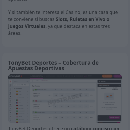
Y si también te interesa el Casino, es una casa que
te conviene si buscas
Slots, Ruletas en Vivo o
Juegos Virtuales
, ya que destaca en estas tres
áreas.
TonyBet Deportes – Cobertura de
Apuestas Deportivas
TonyBet Deportes ofrece un
catálogo conciso con