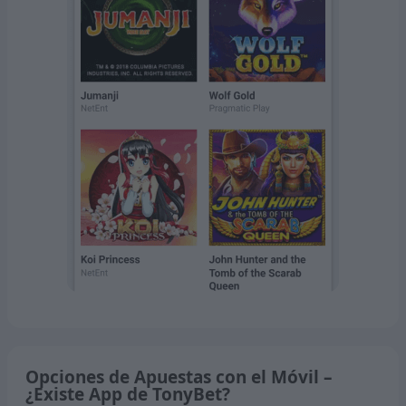
Opciones de Apuestas con el Móvil –
¿Existe App de TonyBet?