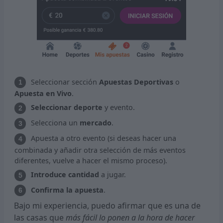
Seleccionar sección
Apuestas Deportivas
o
Apuesta en Vivo
.
Seleccionar deporte
y evento.
Selecciona un
mercado
.
Apuesta a otro evento (si deseas hacer una
combinada y añadir otra selección de más eventos
diferentes, vuelve a hacer el mismo proceso).
Introduce cantidad
a jugar.
Confirma la apuesta
.
Bajo mi experiencia, puedo afirmar que es una de
las casas que
más fácil lo ponen a la hora de hacer