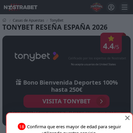
Casas de Apuestas
TonyBet
TONYBET RESEÑA ESPAÑA 2026
4.4
/5
Calificado por los expertos de Nostrabet
No acepta usuarios de United States
Bono Bienvenida Deportes 100%
hasta 250€
VISITA TONYBET
Se aplican los T&C para mayores de 18 años |
ordenacionjuego.es
| Juega
responsablemente
18
Confirma que eres mayor de edad para seguir
utilizando nuestro servicio.