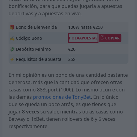
bonificación, para que puedas jugarla a apuestas
deportivas y a apuestas en vivo.
🎁 Bono de Bienvenida
100% hasta €250
✍️ Código Bono
HOLAAPUESTAS
COPIAR
💸 Depósito Mínimo
€20
⚡ Requisitos de apuesta
25x
En mi opinión es un bono de una cantidad bastante
generosa, más que la cantidad que ofrecen otras
casas como 888sport (100€). Lo mismo ocurre con
las demás
promociones de TonyBet
. En lo único
que se queda un poco atrás, es que tienes que
jugar
8 veces
su valor, mientras otras casas como
Betway o 1xBet, tienen rollovers de 6 y 5 veces
respectivamente.