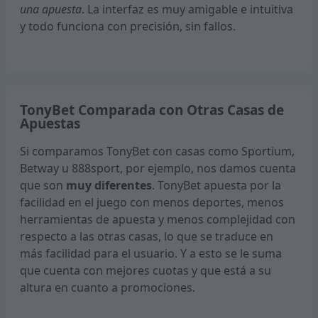
una apuesta
. La interfaz es muy amigable e intuitiva
y todo funciona con precisión, sin fallos.
TonyBet Comparada con Otras Casas de
Apuestas
Si comparamos TonyBet con casas como Sportium,
Betway u 888sport, por ejemplo, nos damos cuenta
que son
muy diferentes
. TonyBet apuesta por la
facilidad en el juego con menos deportes, menos
herramientas de apuesta y menos complejidad con
respecto a las otras casas, lo que se traduce en
más facilidad para el usuario. Y a esto se le suma
que cuenta con mejores cuotas y que está a su
altura en cuanto a promociones.