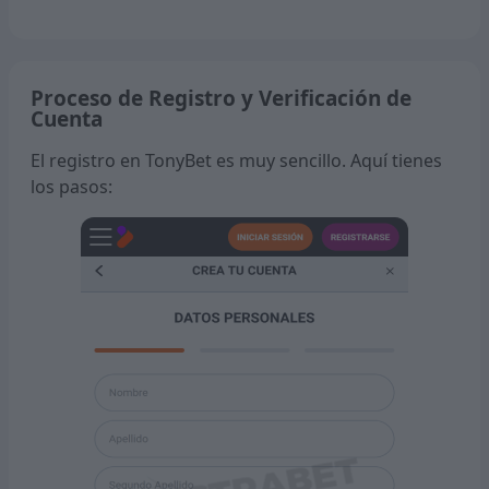
Proceso de Registro y Verificación de
Cuenta
El registro en TonyBet es muy sencillo. Aquí tienes
los pasos: