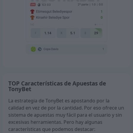
TOP Características de Apuestas de
TonyBet
La estrategia de TonyBet es apostando por la
calidad en vez de por la cantidad. Por eso ofrece un
sistema de apuestas muy fácil para el usuario y sin
excesivas herramientas. Pero hay algunas
características que podemos destacar: