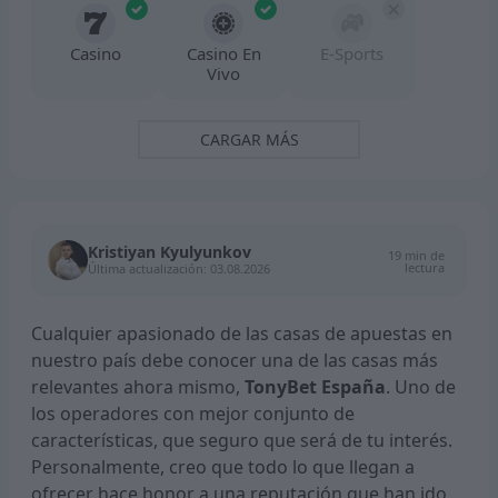
Casino
Casino En
E-Sports
Vivo
CARGAR MÁS
Kristiyan Kyulyunkov
19 min de
lectura
Última actualización: 03.08.2026
Cualquier apasionado de las casas de apuestas en
nuestro país debe conocer una de las casas más
relevantes ahora mismo,
TonyBet España
. Uno de
los operadores con mejor conjunto de
características, que seguro que será de tu interés.
Personalmente, creo que todo lo que llegan a
ofrecer hace honor a una reputación que han ido