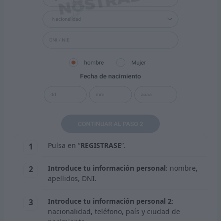
Pulsa en “
REGISTRASE
”.
Introduce tu información personal
: nombre,
apellidos, DNI.
Introduce tu información personal 2
:
nacionalidad, teléfono, país y ciudad de