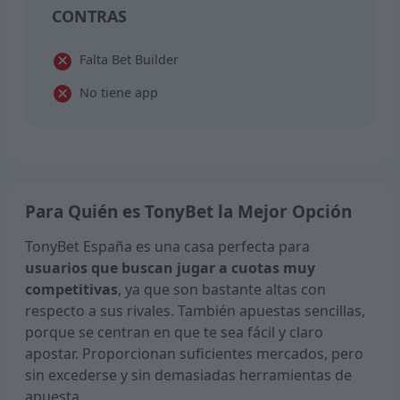
CONTRAS
Falta Bet Builder
No tiene app
Para Quién es TonyBet la Mejor Opción
TonyBet España es una casa perfecta para
usuarios que buscan jugar a cuotas muy
competitivas
, ya que son bastante altas con
respecto a sus rivales. También apuestas sencillas,
porque se centran en que te sea fácil y claro
apostar. Proporcionan suficientes mercados, pero
sin excederse y sin demasiadas herramientas de
apuesta.