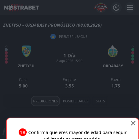
ZHETYSU - ORDABASY PRONÓSTICO (08.08.2026)
PREMIER LEAGUE
1 Día
8 ago 2026 15:00
ZHETYSU
ORDABASY
Casa
Empate
Fuera
5.00
3.55
1.75
PREDICCIONES
POSIBILIDADES
STATS
PREDICCIÓN CON ANÁLISIS
18
Confirma que eres mayor de edad para seguir
utilizando nuestro servicio.