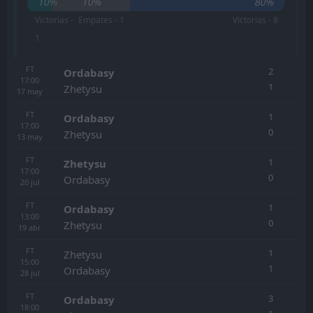
10%
10%
80%
Victorias -
Empates - 1
Victorias - 8
1
FT
2
Ordabasy
17:00
1
Zhetysu
17
may
FT
1
Ordabasy
17:00
0
Zhetysu
13
may
FT
1
Zhetysu
17:00
0
Ordabasy
20
jul
FT
1
Ordabasy
13:00
0
Zhetysu
19
abr
FT
1
Zhetysu
15:00
1
Ordabasy
28
jul
FT
3
Ordabasy
18:00