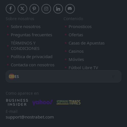
15:00
W
1
Zhetysu
17
May
FK Tobol Kostanay
Kaisar
10
12
9
9
6
2
2
3
1
4
20
9
Sobre nosotros
Contenido
Zhenys
Atyrau
13
8
10
10
3
1
5
6
2
3
14
9
Sobre nosotros
Pronosticos
Kyzyl-Zhar
Kyzyl-Zhar
9
9
11
9
4
2
2
2
5
5
14
8
Preguntas frecuentes
Ofertas
Kaspiy
Kaspiy
TÉRMINOS Y
Casas de Apuestas
11
11
12
8
4
2
1
2
3
8
13
8
CONDICIONES
Casinos
Yelimay Semey
Irtysh
15
6
10
9
3
1
3
5
3
4
12
8
Política de privacidad
Móviles
Kaisar
Altay
12
16
11
10
1
2
8
2
2
6
11
8
Contacta con nosotros
Fútbol Libre TV
Atyrau
FC Astana
13
3
9
9
2
1
4
4
3
4
10
7
ES
Zhetysu
Ulytau
14
7
9
9
2
1
3
4
4
4
9
7
Como aparece en
Irtysh
Aktobe
15
5
9
9
2
1
3
2
4
6
9
5
Altay
FK Tobol Kostanay
10
16
10
11
1
0
5
2
4
9
8
2
E-mail
support@nostrabet.com