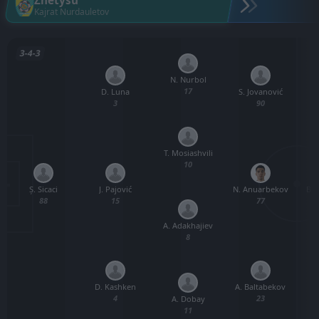
Zhetysu
Kajrat Nurdauletov
3-4-3
N. Nurbol
17
D. Luna
S. Jovanović
3
90
T. Mosiashvili
10
Ș. Sicaci
B. 
J. Pajović
N. Anuarbekov
88
15
77
A. Adakhajiev
8
D. Kashken
A. Baltabekov
4
23
A. Dobay
11