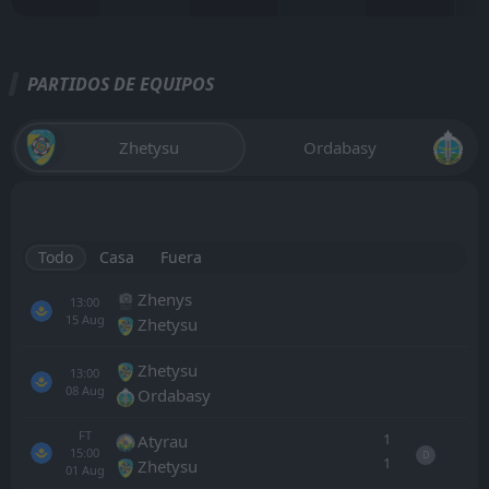
PARTIDOS DE EQUIPOS
Zhetysu
Ordabasy
Todo
Casa
Fuera
Zhenys
13:00
15
Aug
Zhetysu
Zhetysu
13:00
08
Aug
Ordabasy
FT
1
Atyrau
15:00
D
1
Zhetysu
01
Aug