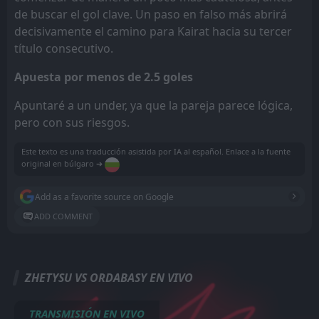
de buscar el gol clave. Un paso en falso más abrirá
decisivamente el camino para Kairat hacia su tercer
título consecutivo.
Apuesta por menos de 2.5 goles
Apuntaré a un under, ya que la pareja parece lógica,
pero con sus riesgos.
Este texto es una traducción asistida por IA al español. Enlace a la fuente
original en búlgaro ➔
Add as a favorite source on Google
ADD COMMENT
ZHETYSU VS ORDABASY EN VIVO
TRANSMISIÓN EN VIVO