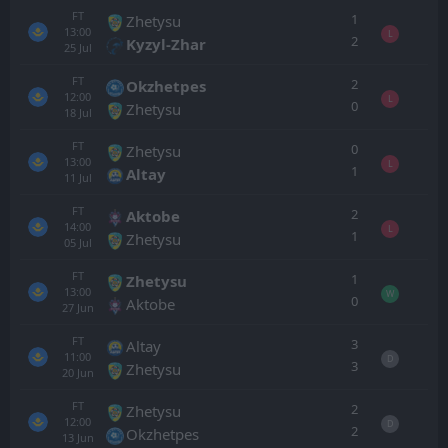
FT
1
Zhetysu
13:00
L
2
Kyzyl-Zhar
25
Jul
FT
2
Okzhetpes
12:00
L
0
Zhetysu
18
Jul
FT
0
Zhetysu
13:00
L
1
Altay
11
Jul
FT
2
Aktobe
14:00
L
1
Zhetysu
05
Jul
FT
1
Zhetysu
13:00
W
0
Aktobe
27
Jun
FT
3
Altay
11:00
D
3
Zhetysu
20
Jun
FT
2
Zhetysu
12:00
D
2
Okzhetpes
13
Jun