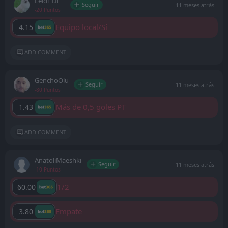
Leidi_Di
Seguir
11 meses atrás
-20 Puntos
Equipo local/Sí
4.15
ADD COMMENT
GenchoOlu
Seguir
11 meses atrás
-80 Puntos
Más de 0,5 goles PT
1.43
ADD COMMENT
AnatoliMaeshki
Seguir
11 meses atrás
-10 Puntos
1/2
60.00
Empate
3.80