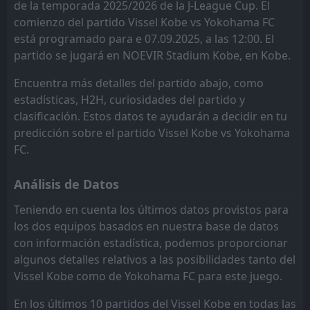
18
Oct
de la temporada 2025/2026 de la J-League Cup. El
comienzo del partido Vissel Kobe vs Yokohama FC
FT
2
Sanfrecce Hiroshima
06:00
está programado para e 07.09.2025, a las 12:00. El
L
1
Yokohama FC
12
Oct
partido se jugará en NOEVIR Stadium Kobe, en Kobe.
FT
0
Yokohama FC
Encuentra más detalles del partido abajo, como
10:00
L
2
Sanfrecce Hiroshima
08
Oct
estadísticas, H2H, curiosidades del partido y
clasificación. Estos datos te ayudarán a decidir en tu
FT
1
Avispa Fukuoka
06:00
L
predicción sobre el partido Vissel Kobe vs Yokohama
0
Yokohama FC
04
Oct
FC.
FT
1
Yokohama FC
08:00
W
0
Shonan Bellmare
Análisis de Datos
28
Sep
FT
0
Fagiano Okayama
Teniendo en cuenta los últimos datos provistos para
09:00
D
0
Yokohama FC
los dos equipos basados en nuestra base de datos
23
Sep
con información estadística, podemos proporcionar
FT
1
Yokohama FC
algunos detalles relativos a las posibilidades tanto del
09:00
W
0
Albirex Niigata
20
Sep
Vissel Kobe como de Yokohama FC para este juego.
FT
1
Machida Zelvia
En los últimos 10 partidos del Vissel Kobe en todas las
10:00
D