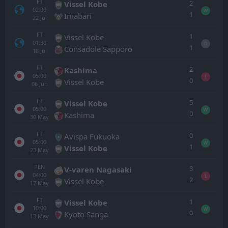
FT
2
Vissel Kobe
02:00
W
1
Imabari
22
Jul
FT
1
Vissel Kobe
01:30
D
1
Consadole Sapporo
18
Jul
FT
2
Kashima
05:00
L
0
Vissel Kobe
06
Jun
FT
5
Vissel Kobe
05:00
W
0
Kashima
30
May
FT
0
Avispa Fukuoka
05:00
W
1
Vissel Kobe
23
May
PEN
3
V-varen Nagasaki
04:00
L
2
Vissel Kobe
17
May
FT
1
Vissel Kobe
10:00
W
0
Kyoto Sanga
13
May