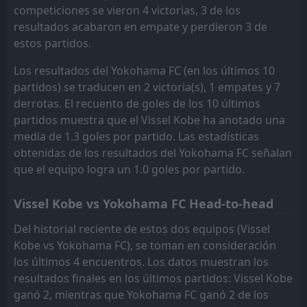
1
Yokohama FC
12
Sep
competiciones se vieron 4 victorias, 3 de los
resultados acabaron en empate y perdieron 3 de
FT
1
Vissel Kobe
10:00
estos partidos.
L
0
Yokohama FC
07
Sep
Los resultados del Yokohama FC (en los últimos 10
partidos) se traducen en 2 victoria(s), 1 empates y 7
derrotas. El recuento de goles de los 10 últimos
partidos muestra que el Vissel Kobe ha anotado una
media de 1.3 goles por partido. Las estadísticas
obtenidas de los resultados del Yokohama FC señalan
que el equipo logra un 1.0 goles por partido.
Vissel Kobe vs Yokohama FC Head-to-head
Del historial reciente de estos dos equipos (Vissel
Kobe vs Yokohama FC), se toman en consideración
los últimos 4 encuentros. Los datos muestran los
resultados finales en los últimos partidos: Vissel Kobe
ganó 2, mientras que Yokohama FC ganó 2 de los