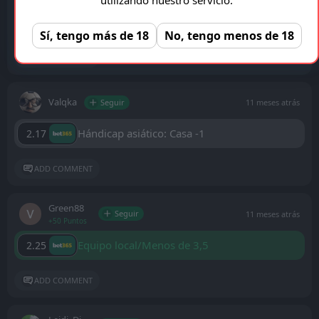
Vissel Kobe para ganar
1.68
Sí, tengo más de 18
No, tengo menos de 18
ADD COMMENT
Valqka
Seguir
11 meses atrás
Hándicap asiático: Casa -1
2.17
ADD COMMENT
Green88
Seguir
11 meses atrás
+50 Puntos
Equipo local/Menos de 3,5
2.25
ADD COMMENT