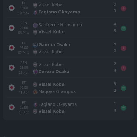
FT
0
Vissel Kobe
05:00
L
3
Fagiano Okayama
10
May
PEN
4
Sanfrecce Hiroshima
06:00
W
5
Vissel Kobe
06
May
FT
5
Gamba Osaka
06:00
L
0
Vissel Kobe
02
May
PEN
2
Vissel Kobe
05:00
L
4
Cerezo Osaka
29
Apr
FT
3
Vissel Kobe
06:00
W
2
Nagoya Grampus
11
Apr
FT
1
Fagiano Okayama
05:00
W
4
Vissel Kobe
05
Apr
Todo
Casa
Fuera