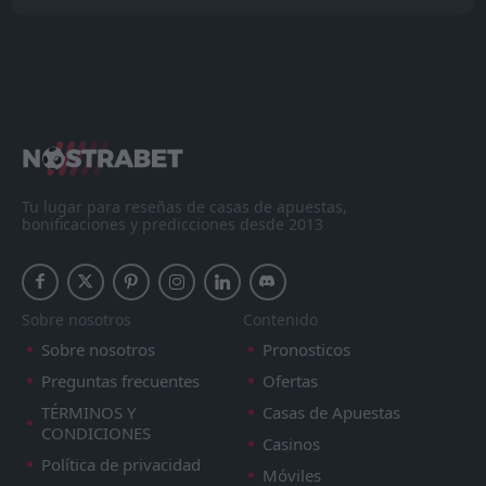
Todo
Casa
Fuera
South Korea
14:00
10
Jan
Yemen
FT
0
Lebanon
16:00
W
2
Yemen
Tu lugar para reseñas de casas de apuestas,
04
Jun
bonificaciones y predicciones desde 2013
FT
7
Yemen
14:30
W
1
Bhutan
18
Nov
FT
Sobre nosotros
Contenido
9
Yemen
17:00
W
0
Brunei
Sobre nosotros
Pronosticos
14
Oct
Preguntas frecuentes
Ofertas
FT
0
Brunei
08:00
W
TÉRMINOS Y
Casas de Apuestas
2
Yemen
09
Oct
CONDICIONES
Casinos
FT
0
Yemen
Política de privacidad
Móviles
17:30
D
0