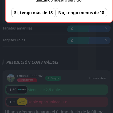
N. Al Gahwashi
'62 ︎
Sí, tengo más de 18
No, tengo menos de 18
N. Al Gahwashi
'90 ︎
Tarjetas amarillas
0
0
Tarjetas rojas
0
0
PREDICCIÓN CON ANÁLISIS
Emanuil Todorov
Seguir
2 meses atrás
PRO TIPSTER
Menos de 2,5 goles
1.60
Doble oportunidad: 1x
1.30
Líbano y Yemen jugarán el último duelo de la última