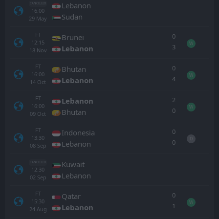
Lebanon
CANCELLED
16:00
Sudan
29
May
FT
0
Brunei
12:15
W
3
Lebanon
18
Nov
FT
0
Bhutan
16:00
W
4
Lebanon
14
Oct
FT
2
Lebanon
16:00
W
0
Bhutan
09
Oct
FT
0
Indonesia
13:30
D
0
Lebanon
08
Sep
Kuwait
CANCELLED
12:30
Lebanon
02
Sep
FT
0
Qatar
15:30
W
1
Lebanon
24
Aug