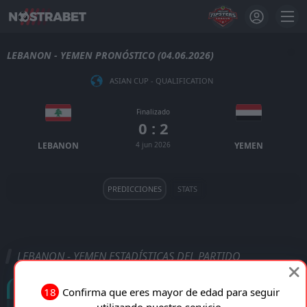
LEBANON - YEMEN PRONÓSTICO (04.06.2026)
ASIAN CUP - QUALIFICATION
Finalizado
0 : 2
LEBANON
4 jun 2026
YEMEN
PREDICCIONES
STATS
LEBANON - YEMEN ESTADÍSTICAS DEL PARTIDO
Goles
18
Confirma que eres mayor de edad para seguir
utilizando nuestro servicio.