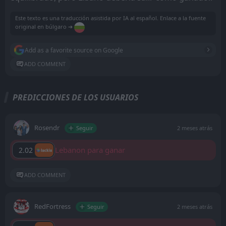
Este texto es una traducción asistida por IA al español. Enlace a la fuente
original en búlgaro ➔
Add as a favorite source on Google
ADD COMMENT
PREDICCIONES DE LOS USUARIOS
Rosendr
Seguir
2 meses atrás
Lebanon para ganar
2.02
ADD COMMENT
RedFortress
Seguir
2 meses atrás