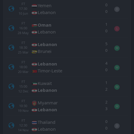
FT
0
Yemen
17:30
D
0
Lebanon
10
Jun
FT
1
Oman
16:00
L
0
Lebanon
28
May
FT
5
Lebanon
18:30
W
0
Brunei
25
Mar
FT
4
Lebanon
18:00
W
0
Timor-Leste
20
Mar
FT
1
Kuwait
15:00
W
2
Lebanon
12
Dec
FT
2
Myanmar
10:30
W
3
Lebanon
19
Nov
FT
0
Thailand
12:30
D
0
Lebanon
14
Nov