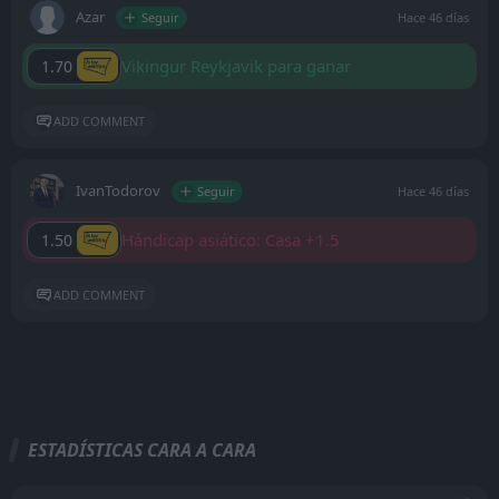
Azar
Seguir
Hace 46 días
Vikingur Reykjavik para ganar
1.70
ADD COMMENT
IvanTodorov
Seguir
Hace 46 días
Hándicap asiático: Casa +1.5
1.50
ADD COMMENT
ESTADÍSTICAS CARA A CARA