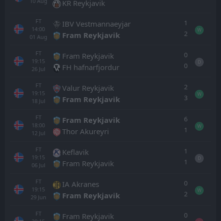
10
Aug
KR Reykjavik
FT
1
IBV Vestmannaeyjar
14:00
W
2
Fram Reykjavik
01
Aug
FT
0
Fram Reykjavik
19:15
D
0
FH hafnarfjordur
26
Jul
FT
2
Valur Reykjavik
19:15
W
3
Fram Reykjavik
18
Jul
FT
6
Fram Reykjavik
18:00
W
1
Thor Akureyri
12
Jul
FT
1
Keflavik
19:15
D
1
Fram Reykjavik
06
Jul
FT
0
IA Akranes
19:15
W
2
Fram Reykjavik
29
Jun
FT
0
Fram Reykjavik