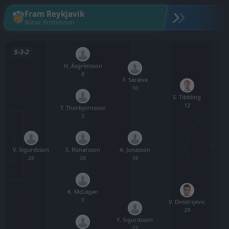
Fram Reykjavik
Rúnar Kristinsson
5-3-2
H. Ásgrímsson
8
F. Saraiva
S
10
S. Tibbling
12
T. Thorbjornsson
3
V. Sigurdsson
S. Rúnarsson
A. Jonasson
22
26
18
K. McLagan
5
V. Dimitrijevic
29
F. Sigurdsson
25