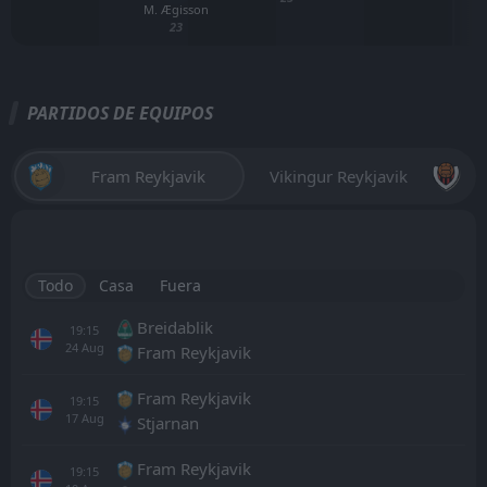
M. Ægisson
23
PARTIDOS DE EQUIPOS
Fram Reykjavik
Vikingur Reykjavik
Todo
Casa
Fuera
Breidablik
19:15
24
Aug
Fram Reykjavik
Fram Reykjavik
19:15
17
Aug
Stjarnan
Fram Reykjavik
19:15