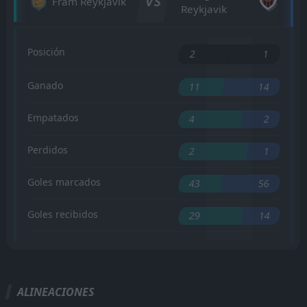
VS
Fram Reykjavik
Reykjavik
Posición
2
1
Ganado
11
14
Empatados
4
2
Perdidos
2
1
Goles marcados
43
56
Goles recibidos
29
14
ALINEACIONES