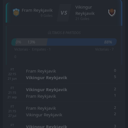
Vikingur
Fram Reykjavik
VS
Reykjavik
9 Goles
21 Goles
ÚLTIMOS 8 PARTIDOS
0%
13%
88%
Victorias -
Empates - 1
Victorias - 7
0
FT
0
Fram Reykjavik
22:15
5
Vikingur Reykjavik
21
jun
FT
2
Vikingur Reykjavik
21:15
1
Fram Reykjavik
21
sep
FT
2
Fram Reykjavik
21:15
2
Vikingur Reykjavik
27
jul
FT
3
Vikingur Reykjavik