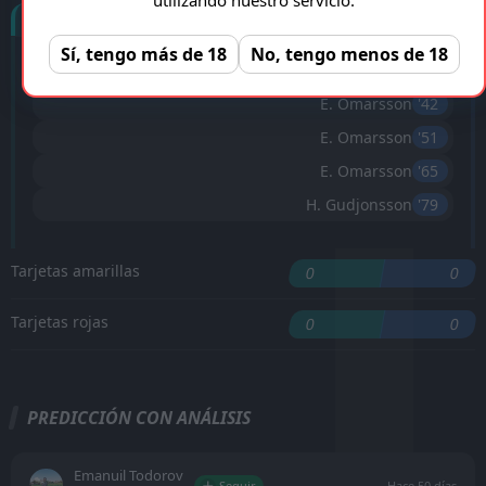
Goles
Sí, tengo más de 18
No, tengo menos de 18
A. Thrandarson
'32 ︎
E. Omarsson
'42 ︎
E. Omarsson
'51 ︎
E. Omarsson
'65 ︎
H. Gudjonsson
'79 ︎
Tarjetas amarillas
0
0
Tarjetas rojas
0
0
PREDICCIÓN CON ANÁLISIS
Emanuil Todorov
Seguir
Hace 50 días