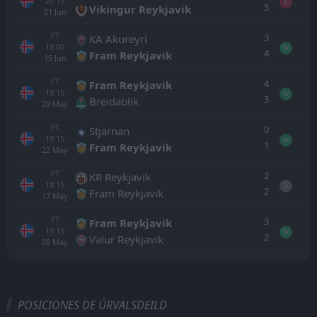
20:15
L
5
Vikingur Reykjavik
21
Jun
FT
3
KA Akureyri
18:00
W
4
Fram Reykjavik
15
Jun
FT
4
Fram Reykjavik
19:15
W
3
Breidablik
29
May
FT
0
Stjarnan
19:15
W
1
Fram Reykjavik
22
May
FT
2
KR Reykjavik
18:15
D
2
Fram Reykjavik
17
May
FT
3
Fram Reykjavik
19:15
W
2
Valur Reykjavik
08
May
Todo
Casa
Fuera
POSICIONES DE ÚRVALSDEILD