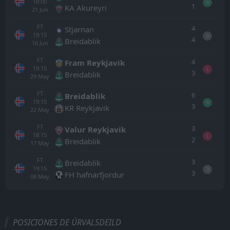
18:00
W
1
KA Akureyri
21
Jun
FT
4
Stjarnan
19:15
D
4
Breidablik
16
Jun
FT
4
Fram Reykjavik
19:15
L
3
Breidablik
29
May
FT
6
Breidablik
19:15
W
3
KR Reykjavik
22
May
FT
3
Valur Reykjavik
18:15
L
2
Breidablik
17
May
FT
3
Breidablik
19:15
D
3
FH hafnarfjordur
08
May
Todo
Casa
Fuera
POSICIONES DE ÚRVALSDEILD