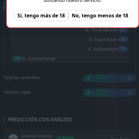
Goles
Sí, tengo más de 18
No, tengo menos de 18
H. Gudjonsson
'8 ︎
A. Thrandarson
'63 ︎
G. Sigurdsson
'70 ︎
H. Gudjonsson
'75 ︎
'79 ︎
A. Gunnleifsson
Tarjetas amarillas
0
0
Tarjetas rojas
0
0
PREDICCIÓN CON ANÁLISIS
Emanuil Todorov
Seguir
Hace 45 días