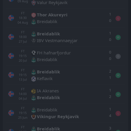
09
Aug
Valur Reykjavik
FT
1
Thor Akureyri
18:30
L
0
Breidablik
04
Aug
FT
1
Breidablik
18:00
W
0
IBV Vestmannaeyjar
27
Jul
FT
0
FH hafnarfjordur
19:15
D
0
Breidablik
20
Jul
FT
2
Breidablik
19:15
W
1
Keflavik
13
Jul
FT
1
IA Akranes
14:00
W
2
Breidablik
04
Jul
FT
1
Breidablik
19:15
L
4
Vikingur Reykjavik
25
Jun
FT
3
Breidablik