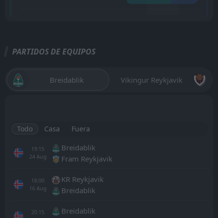
PARTIDOS DE EQUIPOS
Breidablik
Vikingur Reykjavik
Todo
Casa
Fuera
Breidablik
19:15
24
Aug
Fram Reykjavik
KR Reykjavik
18:00
16
Aug
Breidablik
Breidablik
20:15