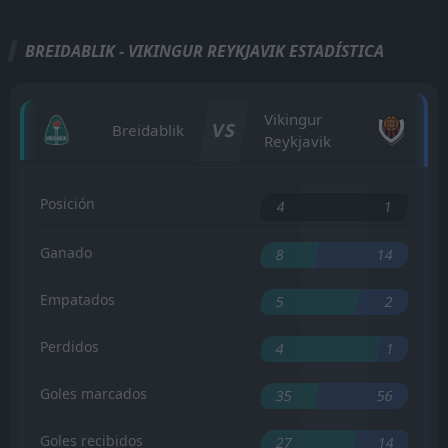
BREIDABLIK - VIKINGUR REYKJAVIK ESTADÍSTICA
Vikingur
VS
Breidablik
Reykjavik
Posición
4
1
Ganado
8
14
Empatados
5
2
Perdidos
4
1
Goles marcados
35
56
Goles recibidos
27
14