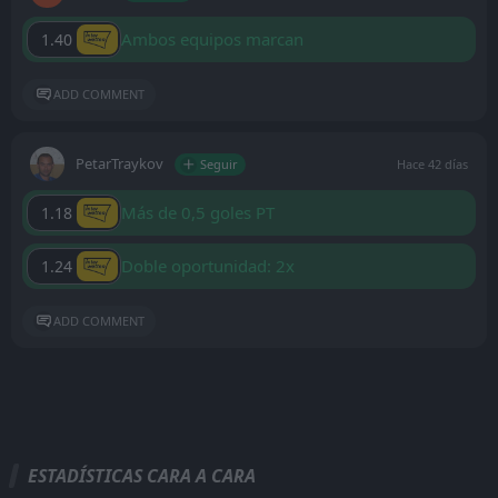
Ambos equipos marcan
1.40
ADD COMMENT
PetarTraykov
Seguir
Hace 42 días
Más de 0,5 goles PT
1.18
Doble oportunidad: 2x
1.24
ADD COMMENT
ESTADÍSTICAS CARA A CARA