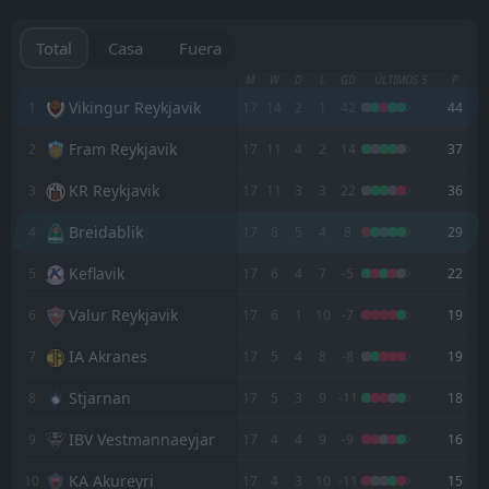
Vikingur Reykjavik
19:15
23
Aug
Valur Reykjavik
Total
Casa
Fuera
FH hafnarfjordur
M
W
D
L
GD
ÚLTIMOS 5
P
18:00
16
Aug
Vikingur Reykjavik
Vikingur Reykjavik
1
17
14
2
1
42
44
Fram Reykjavik
2
17
11
4
2
14
37
Vikingur Reykjavik
17:00
13
Aug
FC Thun
KR Reykjavik
3
17
11
3
3
22
36
Vikingur Reykjavik
18:00
Breidablik
4
17
8
5
4
8
29
09
Aug
IBV Vestmannaeyjar
Keflavik
5
17
6
4
7
-5
22
FC Thun
20:00
Valur Reykjavik
6
17
6
1
10
-7
19
Vikingur Reykjavik
IA Akranes
7
17
5
4
8
-8
19
FT
2
IA Akranes
14:00
D
2
Vikingur Reykjavik
02
Stjarnan
Aug
8
17
5
3
9
-11
18
FT
2
Hapoel Beer Sheva
IBV Vestmannaeyjar
9
17
4
4
9
-9
16
17:30
L
0
Vikingur Reykjavik
29
Jul
KA Akureyri
10
17
4
3
10
-11
15