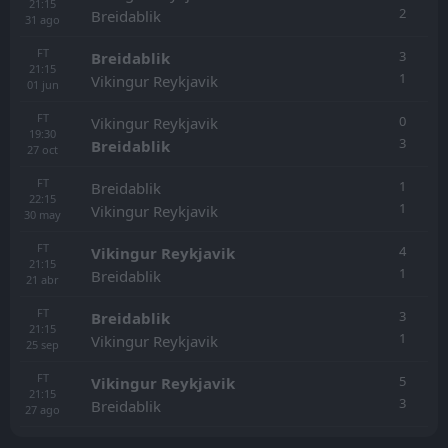
21:15
2
Breidablik
31
ago
FT
3
Breidablik
21:15
1
Vikingur Reykjavik
01
jun
FT
0
Vikingur Reykjavik
19:30
3
Breidablik
27
oct
FT
1
Breidablik
22:15
1
Vikingur Reykjavik
30
may
FT
4
Vikingur Reykjavik
21:15
1
Breidablik
21
abr
FT
3
Breidablik
21:15
1
Vikingur Reykjavik
25
sep
FT
5
Vikingur Reykjavik
21:15
3
Breidablik
27
ago