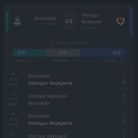
Vikingur
Breidablik
VS
Reykjavik
19 Goles
21 Goles
ÚLTIMOS 10 PARTIDOS
30%
30%
40%
Victorias - 3
Empates - 3
Victorias - 4
FT
1
Breidablik
21:15
4
Vikingur Reykjavik
25
jun
FT
1
Vikingur Reykjavik
21:15
1
Breidablik
10
abr
FT
1
Breidablik
21:15
2
Vikingur Reykjavik
18
oct
FT
2
Vikingur Reykjavik