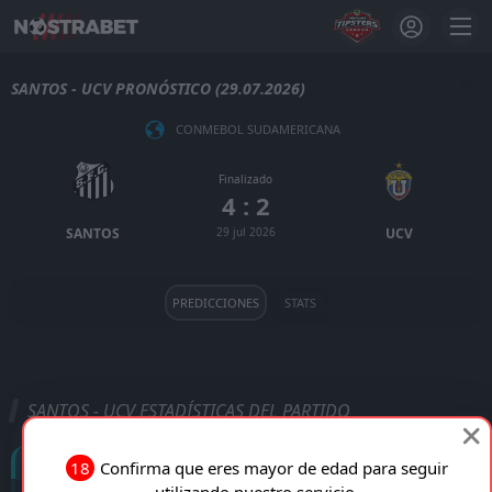
SANTOS - UCV PRONÓSTICO (29.07.2026)
CONMEBOL SUDAMERICANA
Finalizado
4 : 2
SANTOS
29 jul 2026
UCV
PREDICCIONES
STATS
SANTOS - UCV ESTADÍSTICAS DEL PARTIDO
Goles
18
Confirma que eres mayor de edad para seguir
utilizando nuestro servicio.