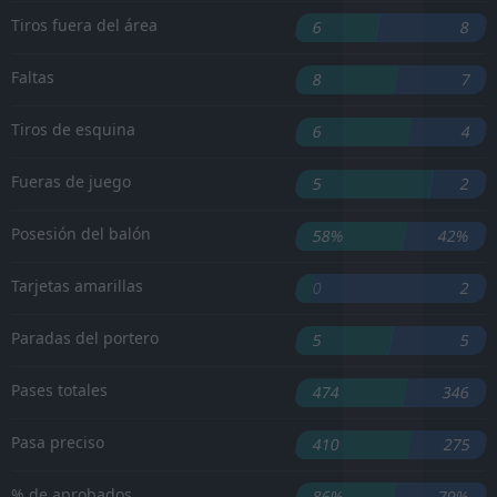
Tiros fuera del área
6
8
Faltas
8
7
Tiros de esquina
6
4
Fueras de juego
5
2
Posesión del balón
58%
42%
Tarjetas amarillas
0
2
Paradas del portero
5
5
Pases totales
474
346
Pasa preciso
410
275
% de aprobados
86%
79%