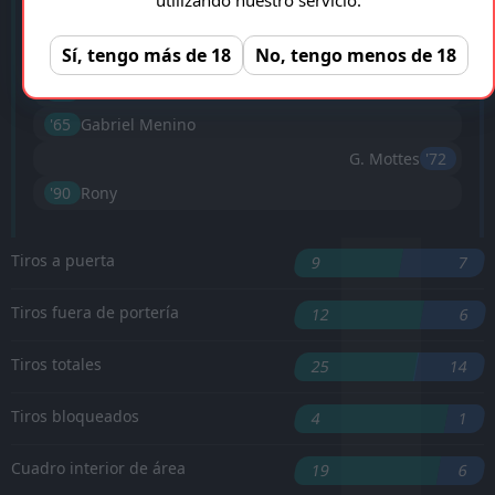
S. Sosa
'1 ︎
Sí, tengo más de 18
No, tengo menos de 18
'39 ︎
Miguelito
'56 ︎
Gabriel Barbosa
'65 ︎
Gabriel Menino
G. Mottes
'72 ︎
'90 ︎
Rony
Tiros a puerta
9
7
Tiros fuera de portería
12
6
Tiros totales
25
14
Tiros bloqueados
4
1
Cuadro interior de área
19
6