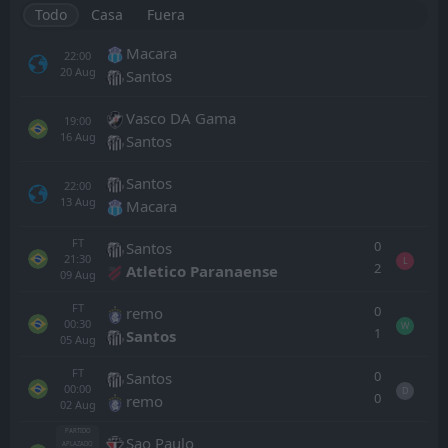
Todo
Casa
Fuera
Macara
22:00
20
Aug
Santos
Vasco DA Gama
19:00
16
Aug
Santos
Santos
22:00
13
Aug
Macara
FT
0
Santos
21:30
L
2
Atletico Paranaense
09
Aug
FT
0
remo
00:30
W
1
Santos
05
Aug
FT
0
Santos
00:00
D
0
remo
02
Aug
PARTIDO
Sao Paulo
APLAZADO