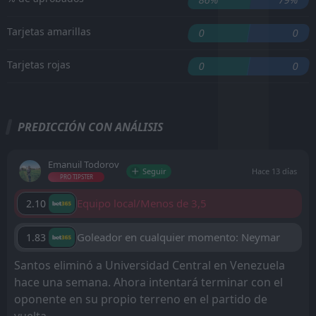
Tarjetas amarillas
0
0
Tarjetas rojas
0
0
PREDICCIÓN CON ANÁLISIS
Emanuil Todorov
Seguir
Hace 13 días
PRO TIPSTER
Equipo local/Menos de 3,5
2.10
Goleador en cualquier momento: Neymar
1.83
Santos eliminó a Universidad Central en Venezuela
hace una semana. Ahora intentará terminar con el
oponente en su propio terreno en el partido de