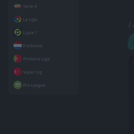
Serie A
La Liga
Ligue 1
Eredivisie
Primeira Liga
Super Lig
Pro League