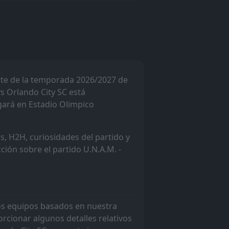
rte de la temporada 2026/2027 de
1
s Orlando City SC está
W
2
ugará en Estadio Olimpico
3
L
2
s, H2H, curiosidades del partido y
cción sobre el partido U.N.A.M. -
1
W
0
0
W
4
dos equipos basados en nuestra
rcionar algunos detalles relativos
6
L