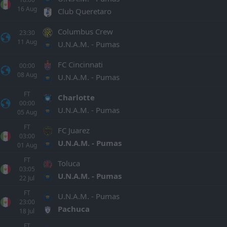
16
Aug
Club Queretaro
Columbus Crew
23:30
11
Aug
U.N.A.M. - Pumas
FC Cincinnati
00:00
08
Aug
U.N.A.M. - Pumas
FT
Charlotte
00:00
U.N.A.M. - Pumas
05
Aug
FT
FC Juarez
03:00
U.N.A.M. - Pumas
01
Aug
FT
Toluca
03:05
U.N.A.M. - Pumas
22
Jul
FT
U.N.A.M. - Pumas
23:00
Pachuca
18
Jul
FT