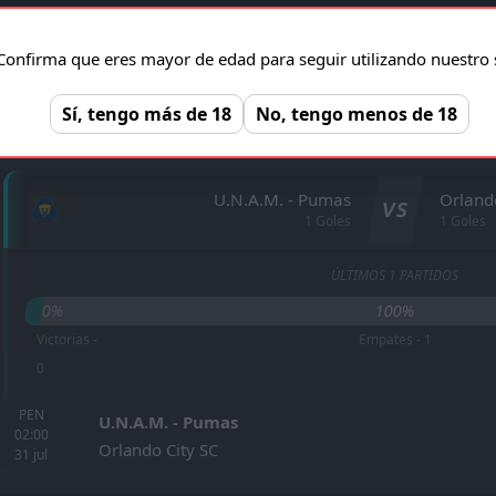
Confirma que eres mayor de edad para seguir utilizando nuestro s
ESTADÍSTICAS CARA A CARA
Sí, tengo más de 18
No, tengo menos de 18
U.N.A.M. - Pumas
Orland
VS
1 Goles
1 Goles
ÚLTIMOS 1 PARTIDOS
0%
100%
Victorias -
Empates - 1
0
PEN
U.N.A.M. - Pumas
02:00
Orlando City SC
31
jul