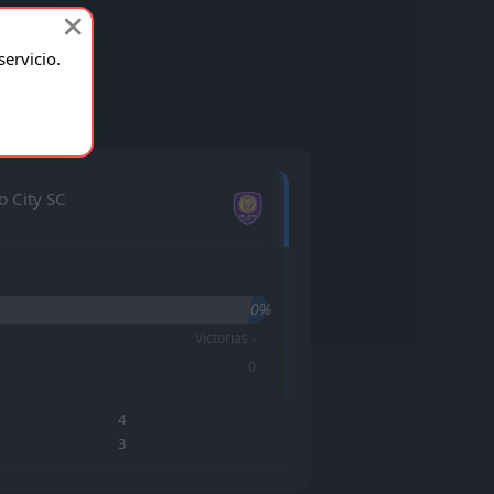
ervicio.
o City SC
0%
Victorias -
0
4
3