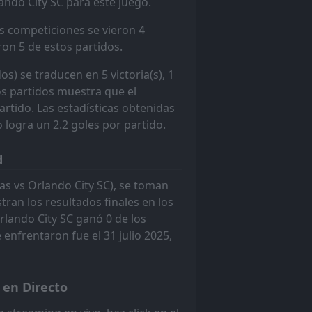
ando City SC para este juego.
2
as competiciones se vieron 4
1
ron 5 de estos partidos.
D
1
os) se traducen en 5 victoria(s), 1
4
os partidos muestra que el
W
3
rtido. Las estadísticas obtenidas
 logra un 2.2 goles por partido.
2
L
0
d
3
W
mas vs Orlando City SC), se toman
4
ran los resultados finales en los
3
rlando City SC ganó 0 de los
L
2
enfrentaron fue el 31 julio 2025,
4
W
1
 en Directo
0