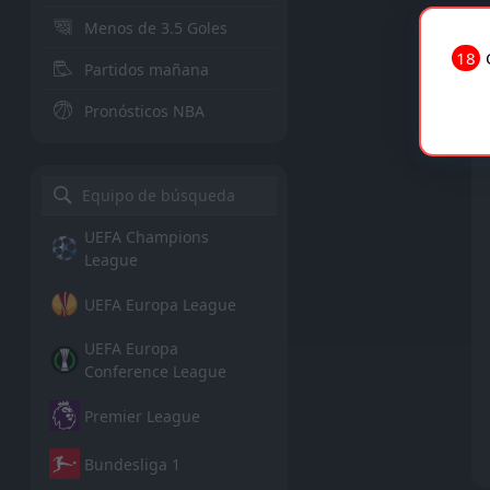
Menos de 3.5 Goles
18
Partidos mañana
Pronósticos NBA
UEFA Champions
League
UEFA Europa League
UEFA Europa
Conference League
Premier League
Bundesliga 1