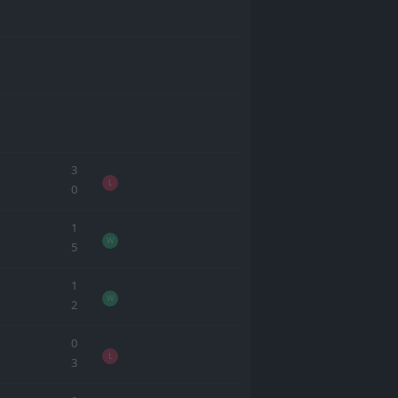
3
L
0
1
W
5
1
W
2
0
L
3