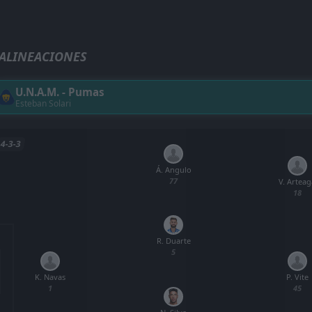
ALINEACIONES
U.N.A.M. - Pumas
Esteban Solari
4-3-3
Á. Angulo
77
V. Arteag
18
R. Duarte
5
K. Navas
P. Vite
1
45