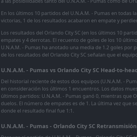
a las posibilidades tanto del U.N.A.M. - Pumas como de Orl
Orlando City SC
23
May
En los últimos 10 partidos del U.N.A.M. - Pumas en todas l
FT
Orlando City SC
23:30
victorias, 1 de los resultados acabaron en empate y perdie
Atlanta United FC
16
May
Los resultados del Orlando City SC (en los últimos 10 partid
FT
Orlando City SC
23:30
empates y 4 derrotas. El recuento de goles de los 10 últim
Philadelphia Union
13
May
U.N.A.M. - Pumas ha anotado una media de 1.2 goles por pa
FT
de los resultados del Orlando City SC señalan que el equipo
Montreal Impact
20:30
Orlando City SC
09
May
U.N.A.M. - Pumas vs Orlando City SC Head-to-hea
FT
Inter Miami
23:15
Del historial reciente de estos dos equipos (U.N.A.M. - Pu
Orlando City SC
02
May
en consideración los últimos 1 encuentros. Los datos muest
FT
DC United
últimos partidos: U.N.A.M. - Pumas ganó 0, mientras que O
23:30
Orlando City SC
duelos. El número de empates es de 1. La última vez que se 
25
Apr
donde el resultado final fue 1:1.
FT
Orlando City SC
23:30
Charlotte
22
Apr
U.N.A.M. - Pumas - Orlando City SC Retransmisión
FT
Orlando City SC