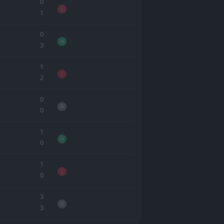
0
L
1
0
W
3
1
L
2
0
D
0
1
W
0
1
L
0
3
D
3