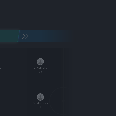
a
L. Herrera
T.
14
J. Ellis
G. Martínez
A. G
22
9