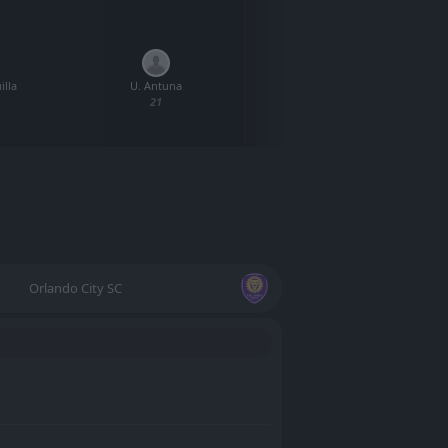
illa
U. Antuna
I.
21
Orlando City SC