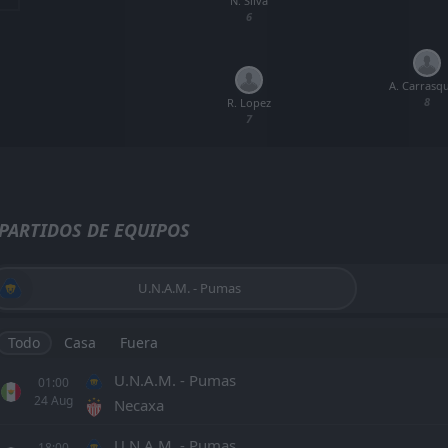
N. Silva
6
A. Carrasqu
8
R. Lopez
7
PARTIDOS DE EQUIPOS
U.N.A.M. - Pumas
Todo
Casa
Fuera
U.N.A.M. - Pumas
01:00
24
Aug
Necaxa
U.N.A.M. - Pumas
18:00