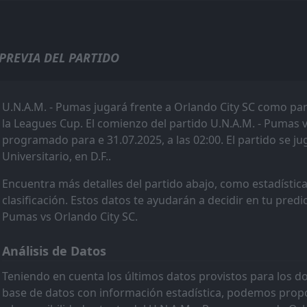
Todo
Casa
Fuera
Orlando City SC
23:30
15
Aug
FC Cincinnati
PREVIA DEL PARTIDO
Orlando City SC
22:30
08
Aug
Leon
U.N.A.M. - Pumas jugará frente a Orlando City SC como pa
FT
Monterrey
la Leagues Cup. El comienzo del partido U.N.A.M. - Pumas v
23:30
Orlando City SC
programado para e 31.07.2025, a las 02:00. El partido se j
05
Aug
Universitario, en D.F..
FT
New York Red Bulls
23:30
Orlando City SC
Encuentra más detalles del partido abajo, como estadística
01
Aug
clasificación. Estos datos te ayudarán a decidir en tu predi
FT
Orlando City SC
Pumas vs Orlando City SC.
23:30
Nashville SC
25
Jul
FT
Análisis de Datos
San Jose Earthquakes
02:30
Orlando City SC
23
Jul
Teniendo en cuenta los últimos datos provistos para los 
base de datos con información estadística, podemos propo
FT
FC Cincinnati
23:30