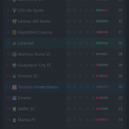
FT
1
Tecnico Universitario
00:00
W
LDU de Quito
6
23
10
5
8
5
35
0
Manta FC
26
Jul
Leones del Norte
7
23
8
8
7
2
32
FT
3
Independiente del Valle
21:30
L
0
Tecnico Universitario
Deportivo Cuenca
22
Jul
8
23
9
4
10
-7
31
FT
0
Tecnico Universitario
Libertad
9
23
8
6
9
-2
30
16:45
L
1
Aucas
19
Jul
Mushuc Runa SC
10
23
7
7
9
-5
28
FT
1
Libertad
Guayaquil City FC
17:00
11
23
7
7
9
-5
28
L
0
Tecnico Universitario
15
Jul
Orense SC
12
23
7
5
11
-8
26
FT
0
Tecnico Universitario
00:15
L
2
Macara
Tecnico Universitario
13
23
8
2
13
-9
26
11
Jul
Emelec
FT
14
23
7
7
9
-9
25
1
Orense SC
00:00
W
2
Tecnico Universitario
07
Jul
Delfin SC
15
23
6
5
12
-9
23
FT
1
Tecnico Universitario
Manta FC
16
23
3
5
15
-20
14
00:30
W
0
Barcelona SC
02
Jun