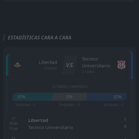
ESTADÍSTICAS CARA A CARA
Tecnico
Libertad
VS
Universitario
2 Goles
2 Goles
ÚLTIMOS 2 PARTIDOS
50%
0%
50%
Victorias - 1
Empates - 0
Victorias - 1
FT
1
Libertad
19:00
0
Tecnico Universitario
15
jul
FT