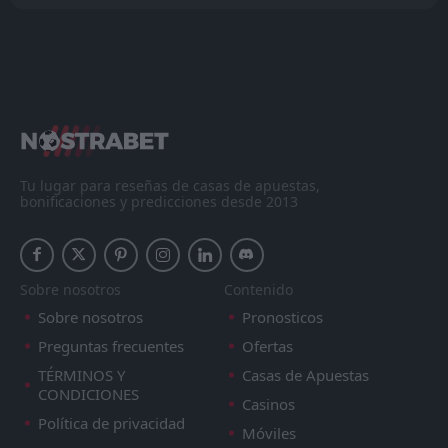
M
M
W
W
D
D
L
L
P
P
FT
2
Cde Juventud Italiana
Independiente del Valle
Independiente del Valle
1
1
12
11
10
9
1
0
2
1
28
30
20:30
L
0
Tecnico Universitario
29
May
Universidad Catolica
Aucas
2
4
12
12
8
5
2
4
2
3
26
19
FT
2
Tecnico Universitario
18:00
W
Barcelona SC
LDU de Quito
5
6
11
12
7
5
3
2
1
5
24
17
1
Leones del Norte
24
May
Macara
Deportivo Cuenca
3
8
12
12
7
5
2
1
3
6
23
16
FT
2
LDU de Quito
21:30
L
1
Tecnico Universitario
15
Leones del Norte
Macara
May
7
3
12
11
5
4
5
3
2
4
20
15
Tu lugar para reseñas de casas de apuestas,
bonificaciones y predicciones desde 2013
FT
4
Tecnico Universitario
Libertad
Universidad Catolica
9
2
11
11
6
3
2
4
3
4
20
13
18:30
W
0
Delfin SC
09
May
Aucas
Leones del Norte
4
7
11
11
6
3
1
3
4
5
19
12
Sobre nosotros
Contenido
Mushuc Runa SC
Guayaquil City FC
10
11
12
12
5
3
4
3
3
6
19
12
Sobre nosotros
Pronosticos
Emelec
Barcelona SC
14
5
12
12
5
2
4
5
3
5
19
11
Preguntas frecuentes
Ofertas
LDU de Quito
Orense SC
TÉRMINOS Y
Casas de Apuestas
12
6
11
11
5
3
3
2
3
6
18
11
CONDICIONES
Casinos
Delfin SC
Libertad
15
9
11
12
5
2
2
4
4
6
17
10
Política de privacidad
Móviles