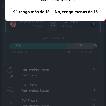
ESTADÍSTICAS CARA A CARA
Sí, tengo más de 18
No, tengo menos de 18
Rot-weiss Essen
SW Essen
VS
16 Goles
4 Goles
ÚLTIMOS 4 PARTIDOS
100%
0%
0%
Victorias - 4
Empates - 0
Victorias -
0
FT
5
Rot-weiss Essen
16:00
1
SW Essen
11
jul
FT
1
SW Essen
16:00
4
Rot-weiss Essen
07
jul
FT
2
SW Essen
17:00
5
Rot-weiss Essen