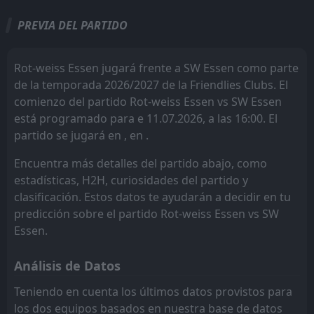
Todo
Casa
Fuera
PREVIA DEL PARTIDO
FT
5
Rot-weiss Essen
14:00
L
1
SW Essen
11
Jul
Rot-weiss Essen jugará frente a SW Essen como parte
de la temporada 2026/2027 de la Friendlies Clubs. El
FT
4
Fortuna Düsseldorf II
17:45
L
comienzo del partido Rot-weiss Essen vs SW Essen
2
SW Essen
13
Jan
está programado para e 11.07.2026, a las 16:00. El
partido se jugará en , en .
Rot-weiss Essen
15:30
05
Jul
SW Essen
Encuentra más detalles del partido abajo, como
FT
estadísticas, H2H, curiosidades del partido y
6
SW Essen
17:00
W
0
clasificación. Estos datos te ayudarán a decidir en tu
Arminia Klosterhardt
31
Jul
predicción sobre el partido Rot-weiss Essen vs SW
SW Essen
17:30
Essen.
17
Jul
Hordel
Análisis de Datos
FT
1
SW Essen
14:00
L
4
Rot-weiss Essen
Teniendo en cuenta los últimos datos provistos para
07
Jul
los dos equipos basados en nuestra base de datos
FT