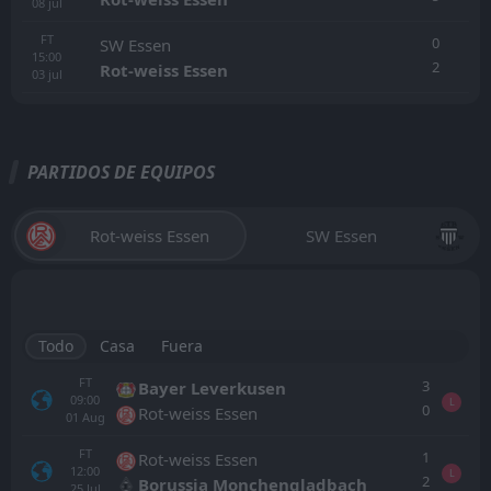
08
jul
FT
0
SW Essen
15:00
2
Rot-weiss Essen
03
jul
PARTIDOS DE EQUIPOS
Rot-weiss Essen
SW Essen
Todo
Casa
Fuera
FT
3
Bayer Leverkusen
09:00
L
0
Rot-weiss Essen
01
Aug
FT
1
Rot-weiss Essen
12:00
L
2
Borussia Monchengladbach
25
Jul