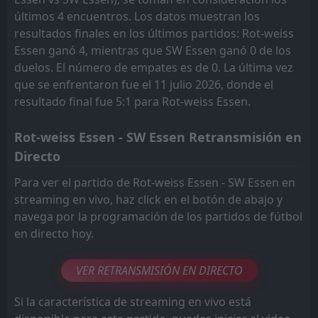
FT
0
SW Essen
últimos 4 encuentros. Los datos muestran los
13:00
L
2
Rot-weiss Essen
03
Jul
resultados finales en los últimos partidos: Rot-weiss
Essen ganó 4, mientras que SW Essen ganó 0 de los
duelos. El número de empates es de 0. La última vez
que se enfrentaron fue el 11 julio 2026, donde el
resultado final fue 5:1 para Rot-weiss Essen.
Rot-weiss Essen - SW Essen Retransmisión en
Directo
Para ver el partido de Rot-weiss Essen - SW Essen en
streaming en vivo, haz click en el botón de abajo y
navega por la programación de los partidos de fútbol
en directo hoy.
VER RETRANSMISIÓN EN DIRECTO
Si la característica de streaming en vivo está