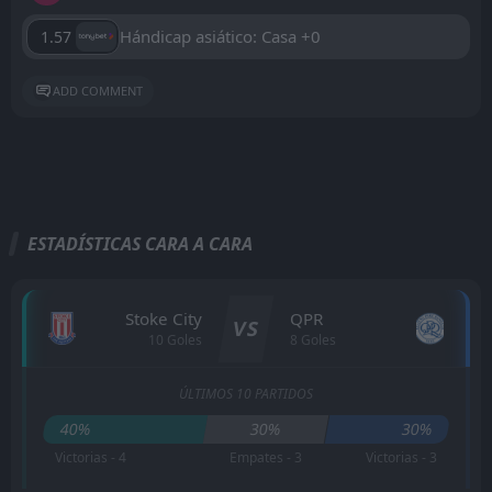
Hándicap asiático: Casa +0
1.57
ADD COMMENT
ESTADÍSTICAS CARA A CARA
Stoke City
QPR
VS
10 Goles
8 Goles
ÚLTIMOS 10 PARTIDOS
40%
30%
30%
Victorias - 4
Empates - 3
Victorias - 3