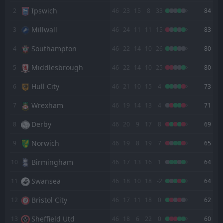
Ipswich
2
FT
46
23
15
8
33
84
0
Bromley
18:30
W
7
QPR
31
Jul
Millwall
3
46
24
11
11
15
83
FT
3
QPR
Southampton
4
46
22
14
10
26
80
14:00
W
2
Fiorentina
25
Jul
Middlesbrough
5
46
22
14
10
25
80
FT
1
QPR
12:00
W
Hull City
6
46
21
10
15
4
73
0
Wycombe
21
Jul
Wrexham
7
46
19
14
13
4
71
FT
1
SC Wiener Neustadt
16:30
W
3
QPR
Derby
16
Jul
8
46
20
9
17
8
69
FT
0
First Vienna
Norwich
9
46
19
8
19
7
65
16:30
D
0
QPR
11
Jul
Birmingham
10
46
17
13
16
1
64
FT
3
Ipswich
Swansea
11:30
11
46
18
10
18
-2
64
L
0
QPR
02
May
Bristol City
12
46
17
11
18
0
62
FT
2
QPR
14:00
L
3
Derby
Sheffield Utd
13
46
18
6
22
0
60
25
Apr