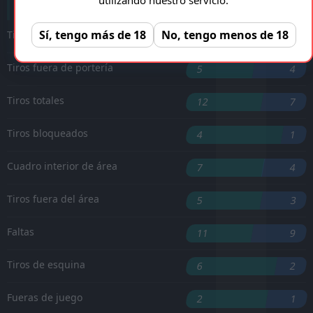
Sí, tengo más de 18
No, tengo menos de 18
Tiros a puerta
3
2
Tiros fuera de portería
5
4
Tiros totales
12
7
Tiros bloqueados
4
1
Cuadro interior de área
7
4
Tiros fuera del área
5
3
Faltas
11
9
Tiros de esquina
6
2
Fueras de juego
2
1