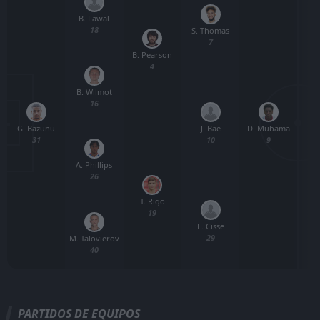
B. Lawal
18
S. Thomas
7
B. Pearson
4
B. Wilmot
16
G. Bazunu
D. Mubama
J. Bae
31
9
10
A. Phillips
26
T. Rigo
19
L. Cisse
29
M. Talovierov
40
PARTIDOS DE EQUIPOS