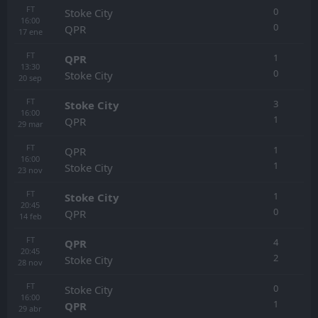
FT
0
Stoke City
16:00
0
QPR
17
ene
FT
1
QPR
13:30
0
Stoke City
20
sep
FT
3
Stoke City
16:00
1
QPR
29
mar
FT
1
QPR
16:00
1
Stoke City
23
nov
FT
1
Stoke City
20:45
0
QPR
14
feb
FT
4
QPR
20:45
2
Stoke City
28
nov
FT
0
Stoke City
16:00
1
QPR
29
abr