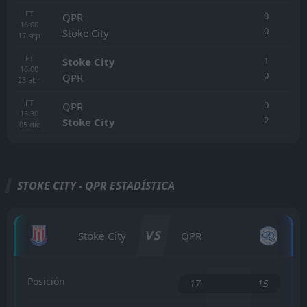
FT
0
QPR
16:00
0
Stoke City
17
sep
FT
1
Stoke City
16:00
0
QPR
23
abr
FT
0
QPR
15:30
2
Stoke City
05
dic
STOKE CITY - QPR ESTADÍSTICA
VS
Stoke City
QPR
Posición
17
15