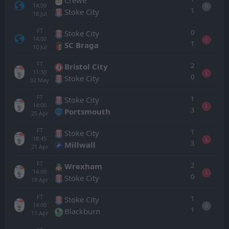
14:00
D
1
Stoke City
18
Jul
FT
0
Stoke City
14:00
L
1
SC Braga
10
Jul
FT
2
Bristol City
11:30
L
0
Stoke City
02
May
FT
1
Stoke City
14:00
L
3
Portsmouth
25
Apr
FT
1
Stoke City
18:45
L
3
Millwall
21
Apr
FT
2
Wrexham
14:00
L
0
Stoke City
18
Apr
FT
1
Stoke City
14:00
D
1
Blackburn
11
Apr