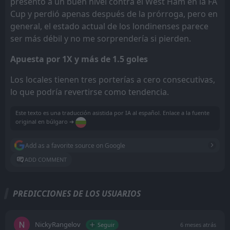
presentó a un buen nivel contra el West Ham en la FA
Cup y perdió apenas después de la prórroga, pero en
general, el estado actual de los londinenses parece
ser más débil y no me sorprendería si pierden.
Apuesta por 1X y más de 1.5 goles
Los locales tienen tres porterías a cero consecutivas,
lo que podría revertirse como tendencia.
Este texto es una traducción asistida por IA al español. Enlace a la fuente
original en búlgaro ➔
Add as a favorite source on Google
ADD COMMENT
PREDICCIONES DE LOS USUARIOS
NickyRangelov
Seguir
6 meses atrás