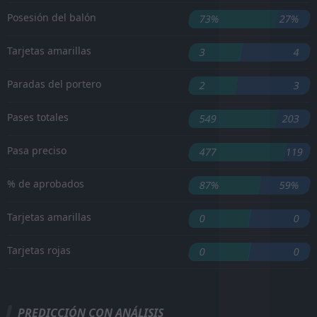
Posesión del balón
73%
27%
Tarjetas amarillas
3
4
Paradas del portero
2
3
Pases totales
549
203
Pasa preciso
477
119
% de aprobados
87%
59%
Tarjetas amarillas
0
0
Tarjetas rojas
0
0
PREDICCIÓN CON ANÁLISIS