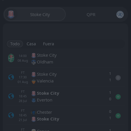
Stoke City
QPR
Todo
Casa
Fuera
Stoke City
14:00
08
Aug
Oldham
FT
1
Stoke City
17:30
D
1
Valencia
01
Aug
FT
1
Stoke City
18:45
W
0
Everton
28
Jul
FT
0
Chester
18:45
W
1
Stoke City
21
Jul
FT
1
Crewe