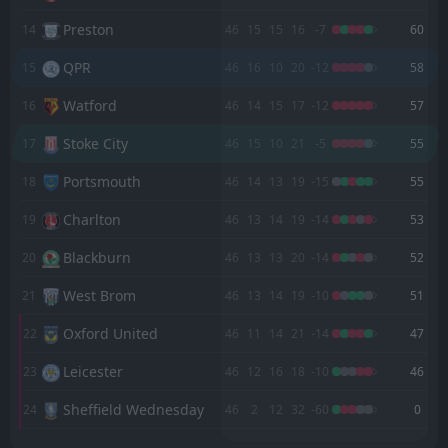
Preston
FT
14
46
15
15
16
-7
60
1
QPR
18:45
L
2
Swansea
21
Apr
QPR
15
46
16
10
20
-12
58
FT
2
Millwall
Watford
16
46
14
15
17
-12
57
11:30
L
0
QPR
18
Apr
Stoke City
17
46
15
10
21
-5
55
FT
0
QPR
11:30
D
Portsmouth
18
46
14
13
19
-15
55
0
Bristol City
11
Apr
Charlton
19
46
13
14
19
-14
53
FT
1
Preston
14:00
D
1
QPR
06
Apr
Blackburn
20
46
13
13
20
-14
52
FT
2
QPR
West Brom
21
46
13
14
19
-10
51
14:00
W
1
Watford
03
Apr
Oxford United
22
46
11
14
21
-14
47
FT
6
QPR
15:00
Leicester
23
46
12
16
18
-10
46
W
1
Portsmouth
21
Mar
Sheffield Wednesday
24
46
2
12
32
-60
0