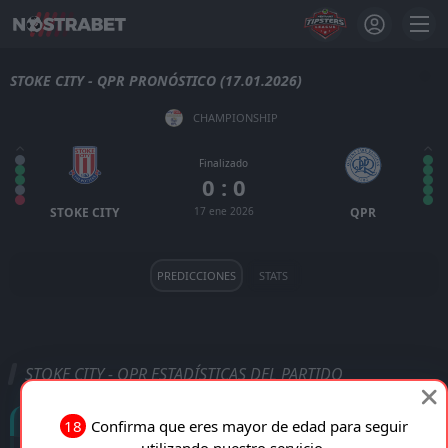
STOKE CITY - QPR PRONÓSTICO (17.01.2026)
CHAMPIONSHIP
Finalizado
0 : 0
STOKE CITY
17 ene 2026
QPR
PREDICCIONES
STATS
STOKE CITY - QPR ESTADÍSTICAS DEL PARTIDO
Goles
18
Confirma que eres mayor de edad para seguir
utilizando nuestro servicio.