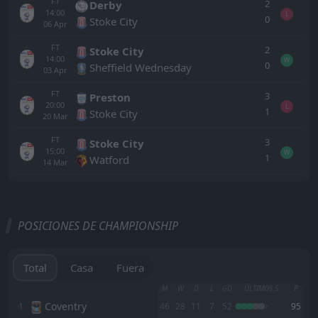
FT
2
Derby
14:00
L
0
Stoke City
06
Apr
FT
2
Stoke City
14:00
W
0
Sheffield Wednesday
03
Apr
FT
3
Preston
20:00
L
1
Stoke City
20
Mar
FT
3
Stoke City
15:00
W
1
Watford
14
Mar
Todo
Casa
Fuera
POSICIONES DE CHAMPIONSHIP
QPR
13:00
08
Aug
Millwall
Total
Casa
Fuera
FT
2
AFC Wimbledon
M
W
D
L
GD
ÚLTIMOS 5
P
14:00
W
3
QPR
Coventry
1
46
28
11
7
52
95
01
Aug