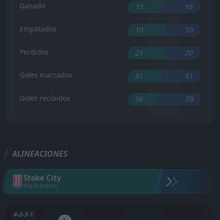
Ganado
15
16
Empatados
10
10
Perdidos
21
20
Goles marcados
51
61
Goles recibidos
56
73
ALINEACIONES
Stoke City
Mark Robins
4-2-3-1