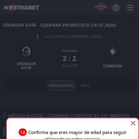
VIKINGUR GOTA - STJARNAN PRONÓSTICO (16.07.2026)
UEFA EUROPA CONFERENCE LEAGUE
Finalizado
2 : 2
VIKINGUR
16 jul 2026
STJARNAN
GOTA
PREDICCIONES
STATS
VIKINGUR GOTA - STJARNAN ESTADÍSTICAS DEL PARTIDO
Goles
18
Confirma que eres mayor de edad para seguir
utilizando nuestro servicio.