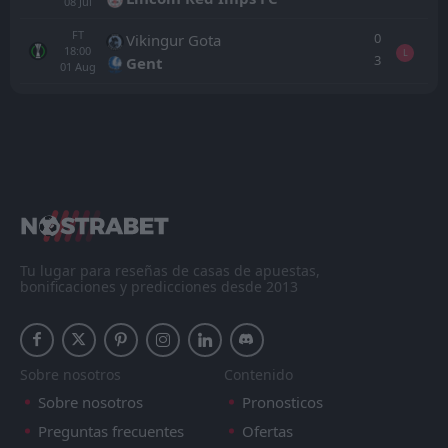
08
Jul
FT
0
Vikingur Gota
18:00
L
3
Gent
01
Aug
Todo
Casa
Fuera
Stjarnan
17:00
23
Aug
Thor Akureyri
Fram Reykjavik
19:15
17
Aug
Stjarnan
Tu lugar para reseñas de casas de apuestas,
bonificaciones y predicciones desde 2013
Stjarnan
18:00
09
Aug
Keflavik
FT
Sobre nosotros
Contenido
2
Valur Reykjavik
19:15
W
3
Stjarnan
Sobre nosotros
Pronosticos
03
Aug
Preguntas frecuentes
Ofertas
PEN
5
Ilves Tampere