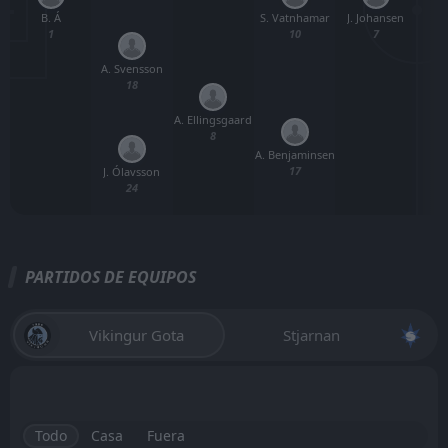
B. Á
J. Johansen
S. Vatnhamar
E
1
7
10
A. Svensson
18
A. Ellingsgaard
8
A. Benjaminsen
17
J. Ólavsson
24
PARTIDOS DE EQUIPOS
Vikingur Gota
Stjarnan
Todo
Casa
Fuera