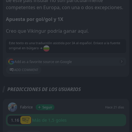
de este país insular no son particularmente
competentes en Europa, con una o dos excepciones.
Apuesta por gol/gol y 1X
Creo que Vikingur podría ganar aquí.
Este texto es una traducción asistida por IA al español. Enlace a la fuente
original en búlgaro ➔
Add as a favorite source on Google
ADD COMMENT
PREDICCIONES DE LOS USUARIOS
Fabrice
Seguir
Hace 21 días
Más de 1,5 goles
1.16