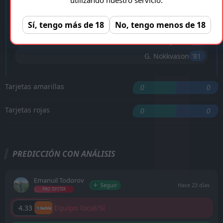
'59 ︎
A. Benjaminsen
Sí, tengo más de 18
No, tengo menos de 18
'61 ︎
S. Vatnhamar
B. Ingason
'67 ︎
G. Nokkvason
'81 ︎
Tarjetas amarillas
0
0
Tarjetas rojas
0
0
PREDICCIÓN CON ANÁLISIS
Emanuil Todorov
Seguir
Hace 23 días
PRO TIPSTER
Equipo local/Sí
4.33