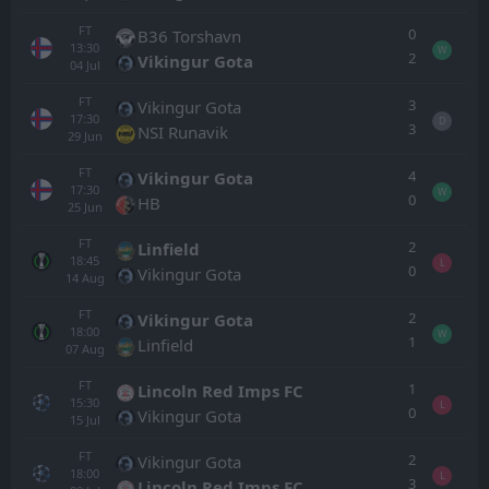
FT
0
B36 Torshavn
13:30
W
2
Vikingur Gota
04
Jul
FT
3
Vikingur Gota
17:30
D
3
NSI Runavik
29
Jun
FT
4
Vikingur Gota
17:30
W
0
HB
25
Jun
FT
2
Linfield
18:45
L
0
Vikingur Gota
14
Aug
FT
2
Vikingur Gota
18:00
W
1
Linfield
07
Aug
FT
1
Lincoln Red Imps FC
15:30
L
0
Vikingur Gota
15
Jul
FT
2
Vikingur Gota
18:00
L
3
Lincoln Red Imps FC