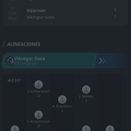
FT
3
Stjarnan
21:00
1
Vikingur Gota
09
jul
ALINEACIONES
Vikingur Gota
Atli Gregersen
4-2-3-1
I. Jonhardsson
14
J. Nielsen
9
A. Brandsson
6
I. Arngrímsson
29