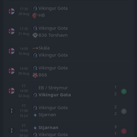
Vikingur Gota
17:30
28
Aug
HB
Vikingur Gota
17:30
21
Aug
B36 Torshavn
Skála
14:00
16
Aug
Vikingur Gota
Vikingur Gota
14:00
09
Aug
B68
FT
1
EB / Streymur
14:00
W
2
Vikingur Gota
02
Aug
FT
2
Vikingur Gota
17:00
D
2
Stjarnan
16
Jul
FT
3
Stjarnan
19:00
L
1
Vikingur Gota
09
Jul