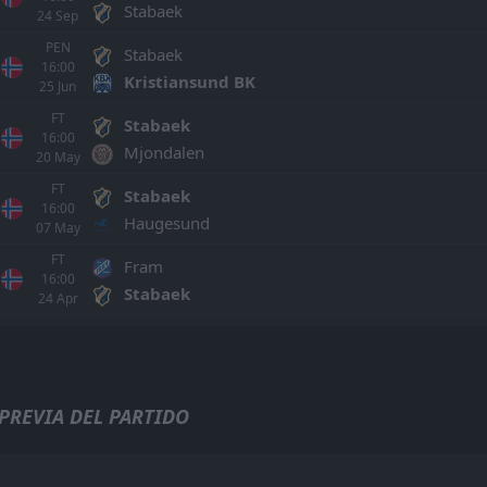
Stabaek
24
Sep
PEN
Stabaek
16:00
Kristiansund BK
25
Jun
FT
Stabaek
16:00
Mjondalen
20
May
FT
Stabaek
16:00
Haugesund
07
May
FT
Fram
16:00
Stabaek
24
Apr
Todo
Casa
Fuera
Ham-Kam
15:00
30
Aug
Kristiansund BK
PREVIA DEL PARTIDO
Fredrikstad
17:15
16
Aug
Kristiansund BK