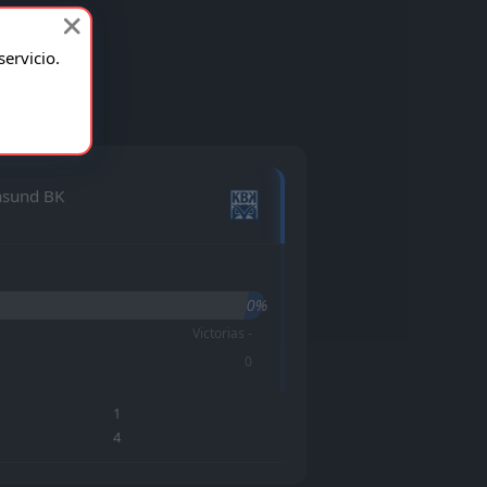
ervicio.
nsund BK
0%
Victorias -
0
1
4