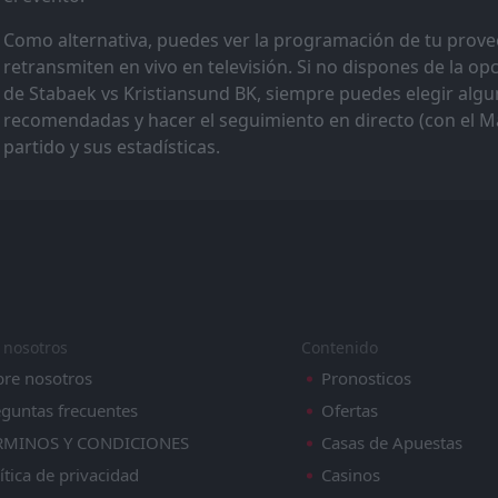
Como alternativa, puedes ver la programación de tu provee
retransmiten en vivo en televisión. Si no dispones de la op
de Stabaek vs Kristiansund BK, siempre puedes elegir algu
recomendadas y hacer el seguimiento en directo (con el Ma
partido y sus estadísticas.
 nosotros
Contenido
bre nosotros
Pronosticos
guntas frecuentes
Ofertas
RMINOS Y CONDICIONES
Casas de Apuestas
ítica de privacidad
Casinos