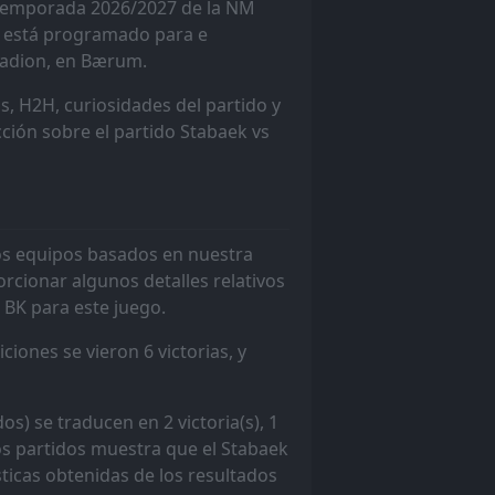
a temporada 2026/2027 de la NM
K está programado para e
Stadion, en Bærum.
2
s, H2H, curiosidades del partido y
L
1
cción sobre el partido Stabaek vs
1
L
2
0
dos equipos basados en nuestra
D
0
rcionar algunos detalles relativos
 BK para este juego.
3
L
0
ciones se vieron 6 victorias, y
1
W
2
os) se traducen en 2 victoria(s), 1
mos partidos muestra que el Stabaek
0
ticas obtenidas de los resultados
L
3