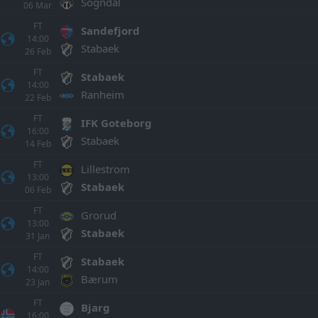
Sogndal
06
Mar
FT
Sandefjord
14:00
Stabaek
26
Feb
FT
Stabaek
14:00
Ranheim
22
Feb
FT
IFK Goteborg
16:00
Stabaek
14
Feb
FT
Lillestrom
13:00
Stabaek
06
Feb
FT
Grorud
13:00
Stabaek
31
Jan
FT
Stabaek
14:00
Bærum
23
Jan
FT
Bjarg
16:00