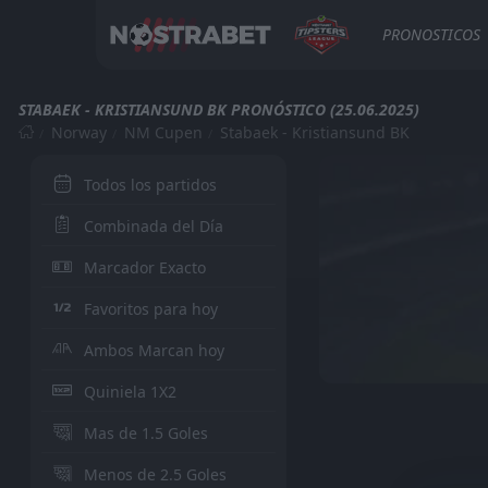
PRONOSTICOS
STABAEK - KRISTIANSUND BK PRONÓSTICO (25.06.2025)
Norway
NM Cupen
Stabaek - Kristiansund BK
Todos los partidos
Combinada del Día
Marcador Exacto
Favoritos para hoy
Ambos Marcan hoy
Quiniela 1X2
Mas de 1.5 Goles
Menos de 2.5 Goles