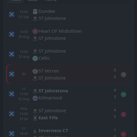
Dundee
18:45
02
Sep
ST Johnstone
Heart OF Midlothian
14:00
29
Aug
ST Johnstone
ST Johnstone
14:00
22
Aug
Celtic
0
ST Mirren
2H
D
0
ST Johnstone
FT
4
ST Johnstone
13:00
W
3
Kilmarnock
02
Aug
PEN
4
ST Johnstone
14:00
L
5
East Fife
25
Jul
FT
1
Inverness CT
18:45
L
0