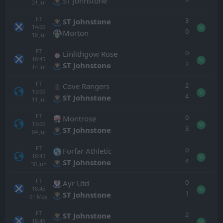
ST Johnstone
21
Jul
FT
3
ST Johnstone
14:00
W
0
Morton
18
Jul
FT
0
Linlithgow Rose
18:45
W
2
ST Johnstone
14
Jul
FT
2
Cove Rangers
13:00
W
4
ST Johnstone
11
Jul
FT
0
Montrose
13:00
W
3
ST Johnstone
04
Jul
FT
0
Forfar Athletic
18:45
W
4
ST Johnstone
30
Jun
FT
0
Ayr Utd
18:45
W
1
ST Johnstone
01
May
FT
2
ST Johnstone
18:45
W