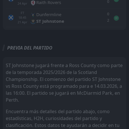
0
Raith Rovers
24
Apr
FT
0
Dunfermline
18:45
W
2
ST Johnstone
21
Apr
Todo
Casa
Fuera
PREVIA DEL PARTIDO
FT
0
Airdrie United
14:00
W
3
Ross County
25
Jul
ST Johnstone jugará frente a Ross County como parte
de la temporada 2025/2026 de la Scotland
PEN
7
Ross County
18:45
W
Championship. El comienzo del partido ST Johnstone
6
Dundee
21
Jul
vs Ross County está programado para e 14.03.2026, a
FT
3
las 16:00. El partido se jugará en McDiarmid Park, en
Ross County
14:00
W
1
Clyde
Perth.
18
Jul
FT
Encuentra más detalles del partido abajo, como
2
Nairn County
18:30
D
2
estadísticas, H2H, curiosidades del partido y
Ross County
14
Jul
clasificación. Estos datos te ayudarán a decidir en tu
FT