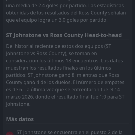
FT
1
Queen's Park
una media de 2.4 goles por partido. Las estadísticas
18:45
L
0
Ross County
10
Apr
obtenidas de los resultados del Ross County señalan
que el equipo logra un 3.0 goles por partido.
FT
0
Ross County
14:00
L
4
Airdrie United
04
Apr
ST Johnstone vs Ross County Head-to-head
FT
3
Partick
Del historial reciente de estos dos equipos (ST
19:45
L
1
Ross County
27
Mar
Johnstone vs Ross County), se toman en
consideración los últimos 18 encuentros. Los datos
FT
2
Ross County
15:00
D
muestran los resultados finales en los últimos
2
Dunfermline
21
Mar
partidos: ST Johnstone ganó 8, mientras que Ross
County ganó 4 de los duelos. El número de empates
es de 6. La última vez que se enfrentaron fue el 14
marzo 2026, donde el resultado final fue 1:0 para ST
Johnstone.
Más datos
ST Johnstone se encuentra en el puesto 2 de la