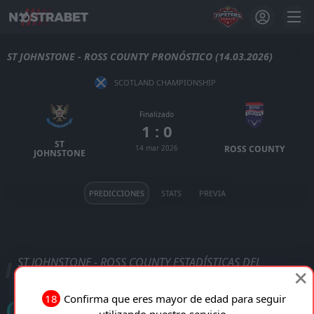
ST JOHNSTONE - ROSS COUNTY PRONÓSTICO (14.03.2026)
SCOTLAND CHAMPIONSHIP
Finalizado
1 : 0
ST
14 mar 2026
ROSS COUNTY
JOHNSTONE
PREDICCIONES
STATS
PREVIA
ST JOHNSTONE - ROSS COUNTY ESTADÍSTICAS DEL
PARTIDO
18
Confirma que eres mayor de edad para seguir
Goles
utilizando nuestro servicio.