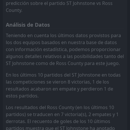
1
Annan Athletic
predicción sobre el partido ST Johnstone vs Ross
14:00
W
4
Ross County
11
Jul
County.
FT
0
Inverness CT
12:00
Análisis de Datos
W
4
Ross County
04
Jul
Teniendo en cuenta los últimos datos provistos para
FT
0
Clachnacuddin
los dos equipos basados en nuestra base de datos
18:30
W
2
Ross County
30
Jun
con información estadística, podemos proporcionar
algunos detalles relativos a las posibilidades tanto del
FT
1
Forres Mechanics
13:00
W
ST Johnstone como de Ross County para este juego.
5
Ross County
27
Jun
En los últimos 10 partidos del ST Johnstone en todas
FT
3
Raith Rovers
18:45
L
las competiciones se vieron 8 victorias, 1 de los
2
Ross County
01
May
resultados acabaron en empate y perdieron 1 de
FT
4
estos partidos.
Ross County
14:00
W
0
Morton
25
Apr
Los resultados del Ross County (en los últimos 10
FT
partidos) se traducen en 7 victoria(s), 2 empates y 1
2
Ross County
14:00
W
1
derrotas. El recuento de goles de los 10 últimos
Ayr Utd
18
Apr
partidos muestra que el ST Johnstone ha anotado