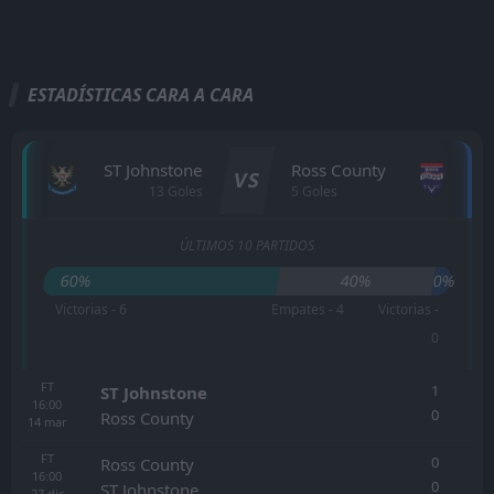
ESTADÍSTICAS CARA A CARA
ST Johnstone
Ross County
VS
13 Goles
5 Goles
ÚLTIMOS 10 PARTIDOS
60%
40%
0%
Victorias - 6
Empates - 4
Victorias -
0
FT
1
ST Johnstone
16:00
0
Ross County
14
mar
FT
0
Ross County
16:00
0
ST Johnstone
27
dic