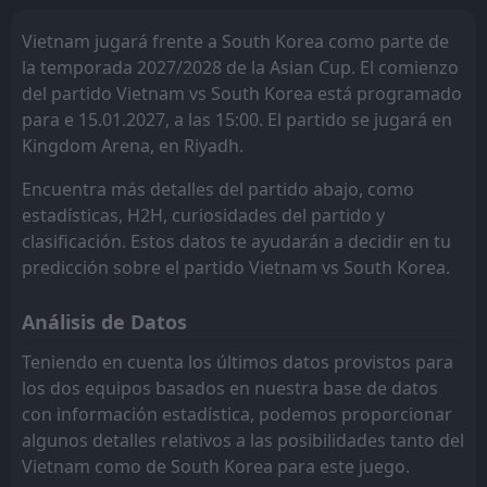
FT
2
South Korea
Kyrgyzstan
Kyrgyzstan
3
3
0
0
0
0
0
0
0
0
0
0
11:00
W
0
Paraguay
Vietnam jugará frente a South Korea como parte de
14
Oct
Australia
Australia
4
4
0
0
0
0
0
0
0
0
0
0
la temporada 2027/2028 de la Asian Cup. El comienzo
FT
0
South Korea
del partido Vietnam vs South Korea está programado
11:00
South Korea
South Korea
5
5
0
0
0
0
0
0
0
0
L
0
0
5
Brazil
10
Oct
para e 15.01.2027, a las 15:00. El partido se jugará en
Qatar
Qatar
6
6
0
0
0
0
0
0
0
0
0
0
Kingdom Arena, en Riyadh.
FT
2
Mexico
01:30
D
2
South Korea
10
Sep
Encuentra más detalles del partido abajo, como
estadísticas, H2H, curiosidades del partido y
FT
0
USA
21:00
clasificación. Estos datos te ayudarán a decidir en tu
W
2
South Korea
06
Sep
predicción sobre el partido Vietnam vs South Korea.
Análisis de Datos
Teniendo en cuenta los últimos datos provistos para
los dos equipos basados en nuestra base de datos
con información estadística, podemos proporcionar
algunos detalles relativos a las posibilidades tanto del
Vietnam como de South Korea para este juego.