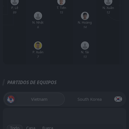
P. Lê
T. Tiến
N. Xuân
89
15
12
N. Nhật
N. Hoàng
6
14
P. Xuân
N. Tài
7
13
PARTIDOS DE EQUIPOS
Vietnam
South Korea
Todo
Casa
Fuera