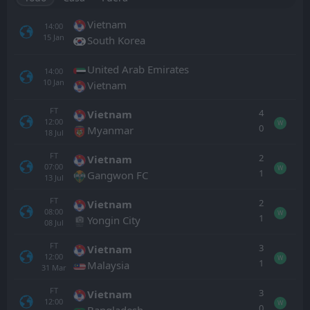
Vietnam
14:00
15
Jan
South Korea
United Arab Emirates
14:00
10
Jan
Vietnam
FT
4
Vietnam
12:00
W
0
Myanmar
18
Jul
FT
2
Vietnam
07:00
W
1
Gangwon FC
13
Jul
FT
2
Vietnam
08:00
W
1
Yongin City
08
Jul
FT
3
Vietnam
12:00
W
1
Malaysia
31
Mar
FT
3
Vietnam
12:00
W
0
Bangladesh