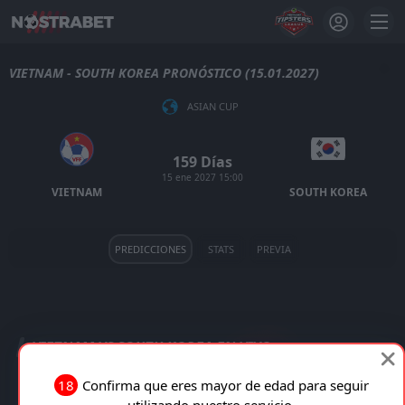
VIETNAM - SOUTH KOREA PRONÓSTICO (15.01.2027)
ASIAN CUP
159 Días
15 ene 2027 15:00
VIETNAM
SOUTH KOREA
PREDICCIONES
STATS
PREVIA
VIETNAM VS SOUTH KOREA EN VIVO
18
Confirma que eres mayor de edad para seguir
TRANSMISIÓN EN VIVO
utilizando nuestro servicio.