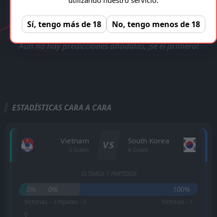
VERIFICADA Y LEGAL!
Vietnam - South Korea
Registro gratuito, sin anuncios!
REGISTRAR
Sí, tengo más de 18
No, tengo menos de 18
Aún no hay predicciones añadidas, ¡sé el primero!
ESTADÍSTICAS CARA A CARA
Vietnam
South Korea
VS
0 Goles
6 Goles
ÚLTIMOS 1 PARTIDOS
0%
0%
100%
Victorias -
Empates - 0
Victorias - 1
0