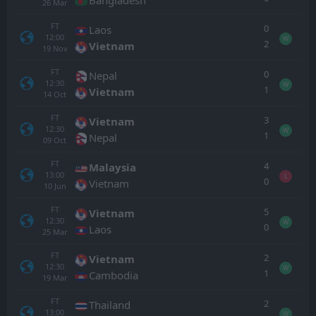
26
Mar
FT
0
Laos
12:00
W
2
Vietnam
19
Nov
FT
0
Nepal
12:30
W
1
Vietnam
14
Oct
FT
3
Vietnam
12:30
W
1
Nepal
09
Oct
FT
4
Malaysia
13:00
L
0
Vietnam
10
Jun
FT
5
Vietnam
12:30
W
0
Laos
25
Mar
FT
2
Vietnam
12:30
W
1
Cambodia
19
Mar
FT
2
Thailand
13:00
W