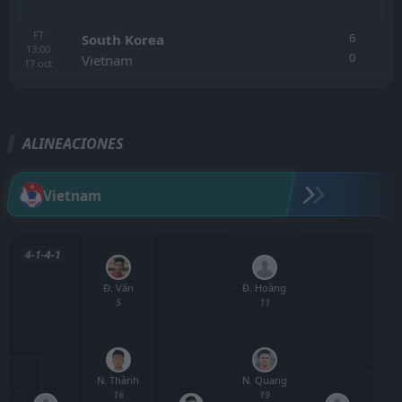
FT
6
South Korea
13:00
0
Vietnam
17
oct
ALINEACIONES
Vietnam
4-1-4-1
Đ. Văn
Đ. Hoàng
5
11
N. Thành
N. Quang
16
19