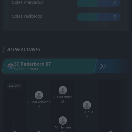
Goles marcados
0
Goles recibidos
0
ALINEACIONES
SC Paderborn 07
Ralf Kettemann
3-4-2-1
R. Obermair
23
C. Brackelmann
4
F. Bilbija
7
M. Hansen
22