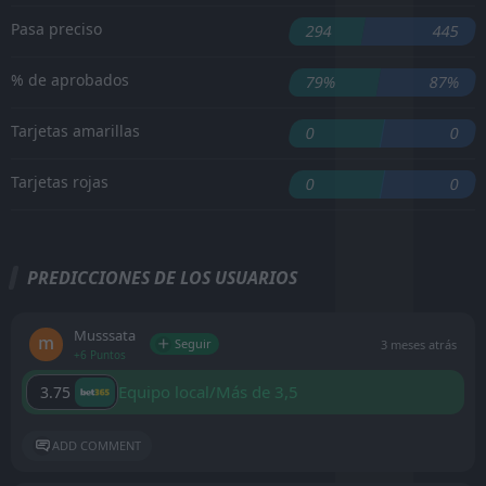
Pasa preciso
294
445
% de aprobados
79%
87%
Tarjetas amarillas
0
0
Tarjetas rojas
0
0
PREDICCIONES DE LOS USUARIOS
Musssata
Seguir
3 meses atrás
+6 Puntos
Equipo local/Más de 3,5
3.75
ADD COMMENT