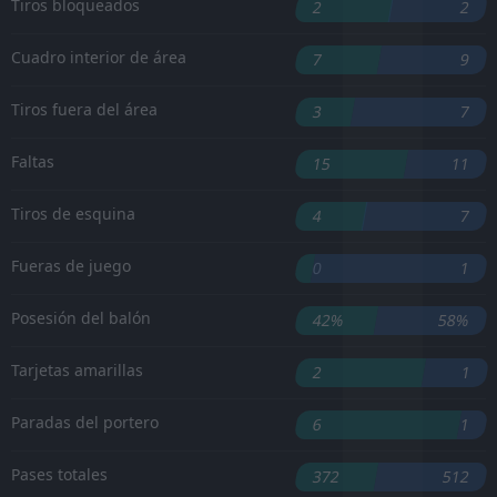
Tiros bloqueados
2
2
Cuadro interior de área
7
9
Tiros fuera del área
3
7
Faltas
15
11
Tiros de esquina
4
7
Fueras de juego
0
1
Posesión del balón
42%
58%
Tarjetas amarillas
2
1
Paradas del portero
6
1
Pases totales
372
512