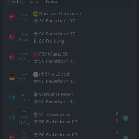
Todo
Casa
Fuera
Borussia Dortmund
13:30
12
Sep
SC Paderborn 07
SC Paderborn 07
13:30
05
Sep
SC Freiburg
FSV Mainz 05
13:30
29
Aug
SC Paderborn 07
Phönix Lübeck
13:30
22
Aug
SC Paderborn 07
Werder Bremen
14:00
08
Aug
SC Paderborn 07
FT
0
VfL Osnabruck
13:30
W
2
SC Paderborn 07
01
Aug
2
SC Paderborn 07
AET
18:30
W