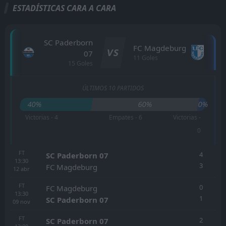
ESTADÍSTICAS CARA A CARA
SC Paderborn
FC Magdeburg
VS
07
11 Goles
15 Goles
ÚLTIMOS 10 PARTIDOS
40%
60%
0%
Victorias - 4
Empates - 6
Victorias -
0
FT
4
SC Paderborn 07
13:30
3
FC Magdeburg
12
abr
FT
0
FC Magdeburg
13:30
1
SC Paderborn 07
09
nov
FT
2
SC Paderborn 07