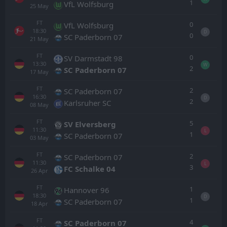
1
VfL Wolfsburg
25
May
FT
0
VfL Wolfsburg
18:30
D
0
SC Paderborn 07
21
May
FT
0
SV Darmstadt 98
13:30
W
2
SC Paderborn 07
17
May
FT
2
SC Paderborn 07
16:30
D
2
Karlsruher SC
08
May
FT
5
SV Elversberg
11:30
L
1
SC Paderborn 07
03
May
FT
2
SC Paderborn 07
11:30
L
3
FC Schalke 04
26
Apr
FT
1
Hannover 96
18:30
D
1
SC Paderborn 07
18
Apr
FT
4
SC Paderborn 07