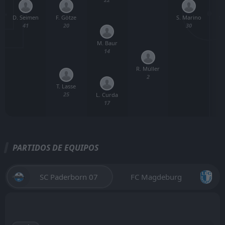
D. Seimen
S. Marino
F. Götze
M.
41
30
20
M. Baur
14
R. Müller
2
T. Lasse
25
L. Curda
17
PARTIDOS DE EQUIPOS
SC Paderborn 07
FC Magdeburg