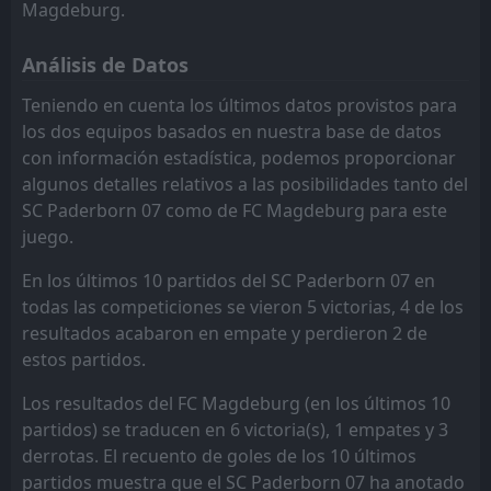
Magdeburg.
VfL BOCHUM
VfL BOCHUM
9
9
0
0
0
0
0
0
0
0
0
0
Análisis de Datos
FC Nurnberg
FC Nurnberg
8
8
0
0
0
0
0
0
0
0
0
0
Teniendo en cuenta los últimos datos provistos para
Hertha Berlin
Hertha Berlin
7
7
0
0
0
0
0
0
0
0
0
0
los dos equipos basados en nuestra base de datos
con información estadística, podemos proporcionar
FC Kaiserslautern
FC Kaiserslautern
6
6
0
0
0
0
0
0
0
0
0
0
algunos detalles relativos a las posibilidades tanto del
SV Darmstadt 98
SV Darmstadt 98
5
5
0
0
0
0
0
0
0
0
0
0
SC Paderborn 07 como de FC Magdeburg para este
juego.
Hannover 96
Hannover 96
4
4
0
0
0
0
0
0
0
0
0
0
En los últimos 10 partidos del SC Paderborn 07 en
FC St. Pauli
FC St. Pauli
3
3
0
0
0
0
0
0
0
0
0
0
todas las competiciones se vieron 5 victorias, 4 de los
Energie Cottbus
Energie Cottbus
18
18
0
0
0
0
0
0
0
0
0
0
resultados acabaron en empate y perdieron 2 de
estos partidos.
Los resultados del FC Magdeburg (en los últimos 10
partidos) se traducen en 6 victoria(s), 1 empates y 3
derrotas. El recuento de goles de los 10 últimos
partidos muestra que el SC Paderborn 07 ha anotado