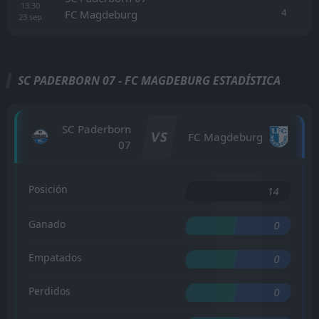
13:30
4
FC Magdeburg
23
sep
SC PADERBORN 07 - FC MAGDEBURG ESTADÍSTICA
SC Paderborn
VS
FC Magdeburg
07
Posición
14
Ganado
0
Empatados
0
Perdidos
0