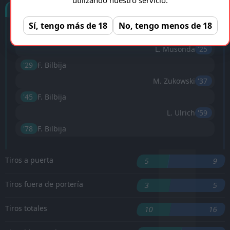
Goles
Sí, tengo más de 18
No, tengo menos de 18
'19 ︎
F. Bilbija
L. Musonda
'25 ︎
'29 ︎
F. Bilbija
M. Zukowski
'37 ︎
'45 ︎
F. Bilbija
L. Ulrich
'59 ︎
'78 ︎
F. Bilbija
Tiros a puerta
5
9
Tiros fuera de portería
3
5
Tiros totales
10
16