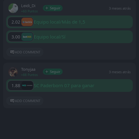
Leidi_Di
Seguir
3 meses atrás
+60 Puntos
Equipo local/Más de 1,5
2.02
Equipo local/Sí
3.00
ADD COMMENT
Tonyjaa
Seguir
3 meses atrás
+88 Puntos
SC Paderborn 07 para ganar
1.88
ADD COMMENT