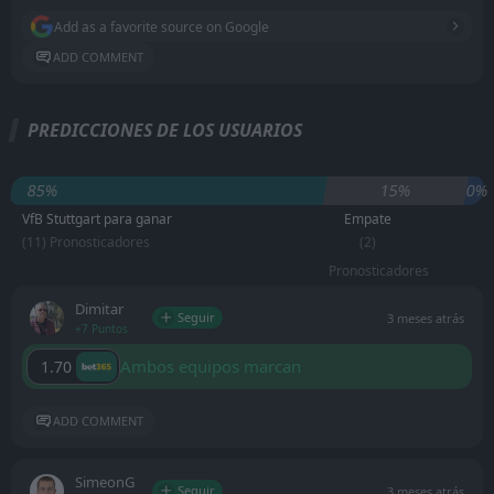
Add as a favorite source on Google
ADD COMMENT
PREDICCIONES DE LOS USUARIOS
85%
15%
0%
VfB Stuttgart para ganar
Empate
(11) Pronosticadores
(2)
Pronosticadores
Dimitar
Seguir
3 meses atrás
+7 Puntos
Ambos equipos marcan
1.70
ADD COMMENT
SimeonG
Seguir
3 meses atrás