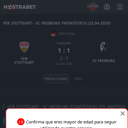
VFB STUTTGART - SC FREIBURG PRONÓSTICO (23.04.2026)
DFB POKAL
Finalizado
1 : 1
2 : 1
VFB
SC FREIBURG
STUTTGART
23 abr 2026
PREDICCIONES
STATS
VFB STUTTGART - SC FREIBURG ESTADÍSTICAS DEL PARTIDO
Goles
18
Confirma que eres mayor de edad para seguir
utilizando nuestro servicio.