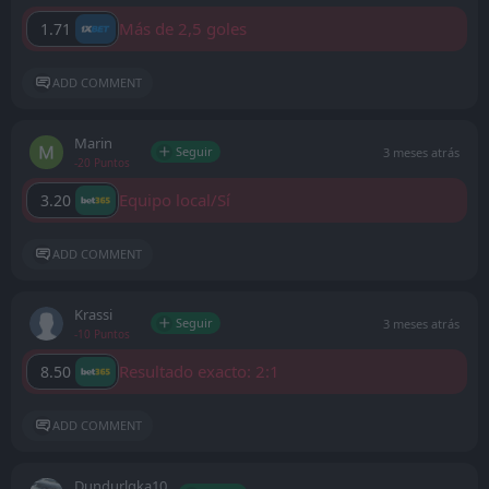
Más de 2,5 goles
1.71
ADD COMMENT
Marin
Seguir
3 meses atrás
-20 Puntos
Equipo local/Sí
3.20
ADD COMMENT
Krassi
Seguir
3 meses atrás
-10 Puntos
Resultado exacto: 2:1
8.50
ADD COMMENT
Dundurlqka10