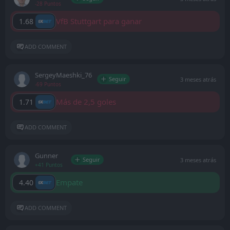
-28 Puntos
VfB Stuttgart para ganar
1.68
ADD COMMENT
SergeyMaeshki_76
Seguir
3 meses atrás
-69 Puntos
Más de 2,5 goles
1.71
ADD COMMENT
Gunner
Seguir
3 meses atrás
+41 Puntos
Empate
4.40
ADD COMMENT