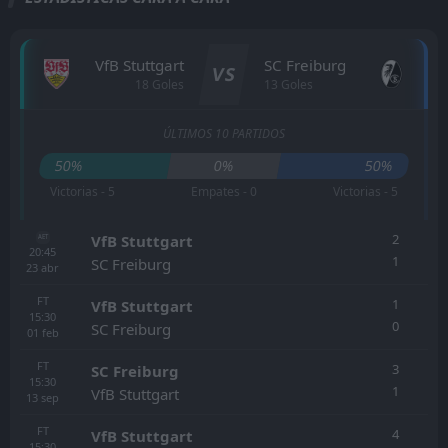
VfB Stuttgart
SC Freiburg
VS
18 Goles
13 Goles
ÚLTIMOS 10 PARTIDOS
50%
0%
50%
Victorias - 5
Empates - 0
Victorias - 5
2
VfB Stuttgart
AET
20:45
1
SC Freiburg
23
abr
FT
1
VfB Stuttgart
15:30
0
SC Freiburg
01
feb
FT
3
SC Freiburg
15:30
1
VfB Stuttgart
13
sep
FT
4
VfB Stuttgart
15:30