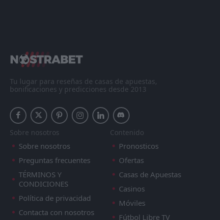
Todo
Casa
Fuera
SC Paderborn 07
13:30
05
Sep
SC Freiburg
SC Freiburg
13:30
30
Aug
Werder Bremen
Tu lugar para reseñas de casas de apuestas,
bonificaciones y predicciones desde 2013
Fortuna Dusseldorf
13:30
22
Aug
SC Freiburg
Sobre nosotros
Contenido
SC Freiburg
10:30
08
Aug
Strasbourg
Sobre nosotros
Pronosticos
Preguntas frecuentes
Ofertas
FT
3
SC Freiburg
14:00
W
TÉRMINOS Y
Casas de Apuestas
1
Derby
24
Jul
CONDICIONES
Casinos
FT
0
SC Freiburg
Política de privacidad
Móviles
19:00
L
3
Aston Villa
20
May
Contacta con nosotros
Fútbol Libre TV