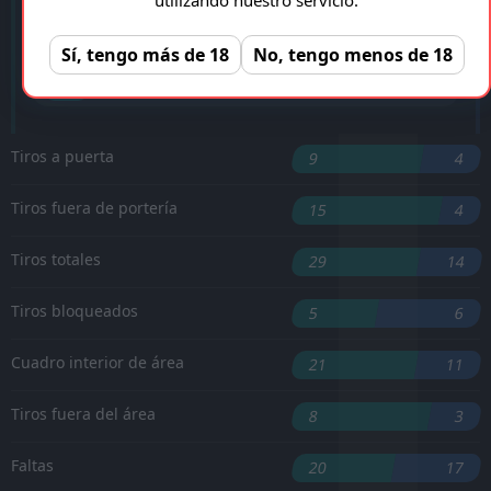
M. Eggestein
'28 ︎
Sí, tengo más de 18
No, tengo menos de 18
'70 ︎
D. Undav
'119 ︎
T. Tomas
Tiros a puerta
9
4
Tiros fuera de portería
15
4
Tiros totales
29
14
Tiros bloqueados
5
6
Cuadro interior de área
21
11
Tiros fuera del área
8
3
Faltas
20
17