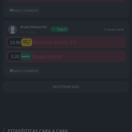
ADD COMMENT
AnatoliMaeshki
Seguir
3 meses atrás
-51 Puntos
Resultado exacto: 3:2
23.00
Equipo local/Sí
3.20
ADD COMMENT
MOSTRAR MÁS
ESTADÍSTICAS CARA A CARA