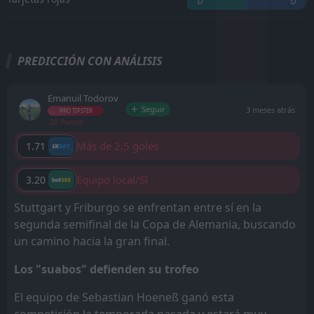
0
0
PREDICCIÓN CON ANÁLISIS
Emanuil Todorov
Seguir
3 meses atrás
PRO TIPSTER
-20 Puntos
Más de 2,5 goles
1.71
Equipo local/Sí
3.20
Stuttgart y Friburgo se enfrentan entre sí en la
segunda semifinal de la Copa de Alemania, buscando
un camino hacia la gran final.
Los "suabos" defienden su trofeo
El equipo de Sebastian Hoeneß ganó esta