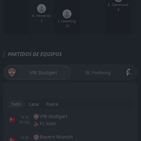
E. Demirović
9
R. Hendriks
3
J. Leweling
18
PARTIDOS DE EQUIPOS
VfB Stuttgart
SC Freiburg
Todo
Casa
Fuera
VfB Stuttgart
18:30
04
Sep
FC Koln
Bayern Munich
18:30