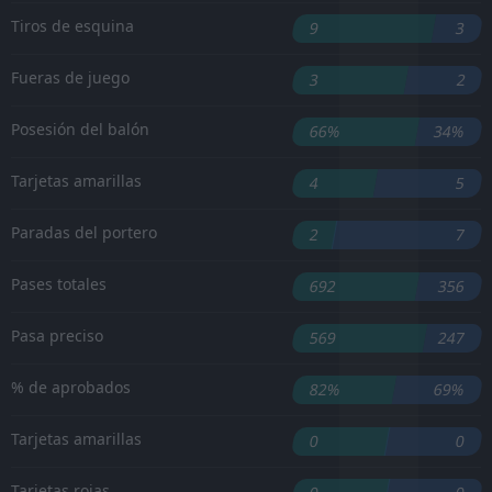
Tiros de esquina
9
3
Fueras de juego
3
2
Posesión del balón
66%
34%
Tarjetas amarillas
4
5
Paradas del portero
2
7
Pases totales
692
356
Pasa preciso
569
247
% de aprobados
82%
69%
Tarjetas amarillas
0
0
Tarjetas rojas