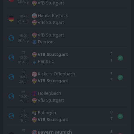
28
Aug
VfB Stuttgart
Hansa Rostock
18:45
21
Aug
VfB Stuttgart
VfB Stuttgart
15:00
08
Aug
Everton
FT
2
VfB Stuttgart
13:00
W
1
Paris FC
01
Aug
FT
1
Kickers Offenbach
16:45
W
8
VfB Stuttgart
29
Jul
Hollenbach
TBD
13:00
VfB Stuttgart
25
Jul
FT
0
Balingen
12:30
W
7
VfB Stuttgart
19
Jul
FT
3
Bayern Munich