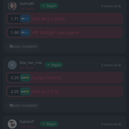
Sasho85
Seguir
3 meses atrás
-10 Puntos
Más de 2,5 goles
1.71
VfB Stuttgart para ganar
1.68
ADD COMMENT
Mia_san_mia
Seguir
3 meses atrás
-20 Puntos
Equipo local/Sí
3.20
Más de 2,5/Sí
2.05
ADD COMMENT
Dakeloff
Seguir
3 meses atrás
-196 Puntos