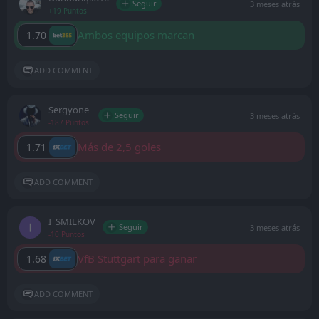
Seguir
3 meses atrás
+19 Puntos
Ambos equipos marcan
1.70
ADD COMMENT
Sergyone
Seguir
3 meses atrás
-187 Puntos
Más de 2,5 goles
1.71
ADD COMMENT
I_SMILKOV
Seguir
3 meses atrás
-10 Puntos
VfB Stuttgart para ganar
1.68
ADD COMMENT