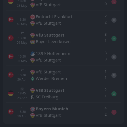
18:00
L
0
VfB Stuttgart
23
May
FT
2
Eintracht Frankfurt
13:30
D
2
VfB Stuttgart
16
May
FT
3
VfB Stuttgart
13:30
W
1
Bayer Leverkusen
09
May
FT
3
1899 Hoffenheim
13:30
D
3
VfB Stuttgart
02
May
FT
1
VfB Stuttgart
13:30
D
1
Werder Bremen
26
Apr
2
VfB Stuttgart
AET
18:45
W
1
SC Freiburg
23
Apr
FT
4
Bayern Munich
15:30
L
2
VfB Stuttgart
19
Apr