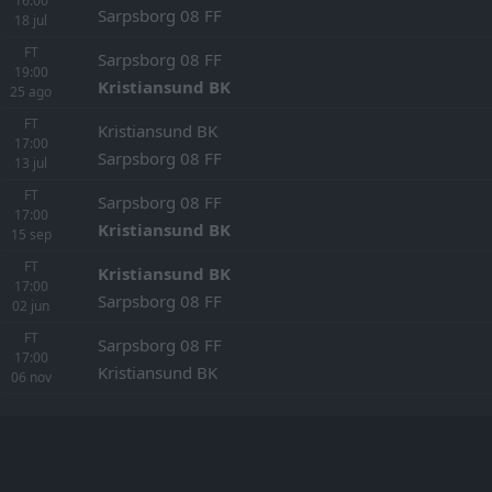
16:00
Sarpsborg 08 FF
18
jul
FT
Sarpsborg 08 FF
19:00
Kristiansund BK
25
ago
FT
Kristiansund BK
17:00
Sarpsborg 08 FF
13
jul
FT
Sarpsborg 08 FF
17:00
Kristiansund BK
15
sep
FT
Kristiansund BK
17:00
Sarpsborg 08 FF
02
jun
FT
Sarpsborg 08 FF
17:00
Kristiansund BK
06
nov