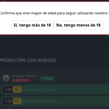
Goles
Confirma que eres mayor de edad para seguir utilizando nuestro s
rjetas amarillas
Sí, tengo más de 18
No, tengo menos de 18
rjetas rojas
PREDICCIÓN CON ANÁLISIS
Emanuil Todorov
Seguir
PRO TIPSTER
Menos de 3,5 goles
1.54
Doble oportunidad: 2x
1.39