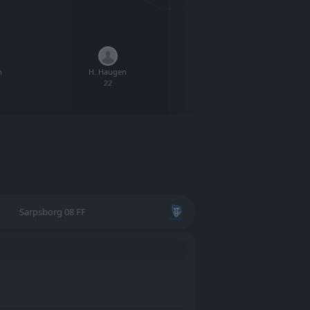
n
H. Haugen
S
22
Sarpsborg 08 FF