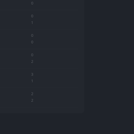
0
0
1
0
0
0
2
3
1
2
2