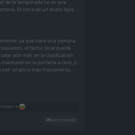
tad de la temporada no es una
emana. Es hora de un duelo lejos
timamente, ya que hace una semana
supuesto, el factor local puede
calar aún más en la clasificación
 mantuvieron la portería a cero, y
ra son un poco más traicioneros.
 en búlgaro ➔
ADD COMMENT