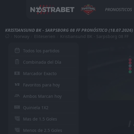
PRONOSTICOS
KRISTIANSUND BK - SARPSBORG 08 FF PRONÓSTICO (18.07.2026)
Norway
Eliteserien
Kristiansund BK - Sarpsborg 08 FF
Todos los partidos
Combinada del Día
Marcador Exacto
Favoritos para hoy
Ambos Marcan hoy
Quiniela 1X2
Mas de 1.5 Goles
Menos de 2.5 Goles