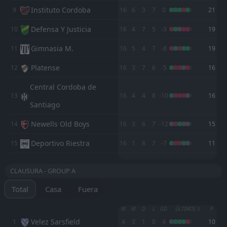
1
Deportivo Recoleta
27
May
Instituto Cordoba
9
16
6
3
7
0
21
FT
2
Santos
Defensa Y Justicia
10
16
4
7
5
-3
19
22:00
D
2
San Lorenzo
20
May
Gimnasia M.
11
16
5
4
7
-8
19
PEN
4
River Plate
22:00
L
Platense
12
16
3
7
6
-5
16
3
San Lorenzo
10
May
Central Cordoba de
FT
0
Deportivo Cuenca
13
16
4
4
8
-10
16
02:00
D
0
San Lorenzo
Santiago
06
May
FT
Newells Old Boys
1
San Lorenzo
14
16
3
6
7
-12
15
21:45
L
2
Independiente
02
May
Deportivo Riestra
15
16
1
8
7
-7
11
FT
1
San Lorenzo
22:00
M
M
W
W
D
D
L
L
P
P
D
1
Santos
CLAUSURA - GROUP A
28
Apr
Estudiantes L.P.
Boca Juniors
1
2
8
8
5
5
1
1
2
2
16
16
Total
FT
Casa
Fuera
0
Platense
Velez Sarsfield
Estudiantes L.P.
3
1
8
8
4
4
3
3
1
1
15
15
00:30
W
1
San Lorenzo
25
Apr
M
W
D
L
GD
ÚLTIMOS 5
P
Independiente
Velez Sarsfield
5
3
8
8
4
3
3
4
1
1
15
13
Velez Sarsfield
FT
1
4
3
1
0
4
10
0
San Lorenzo