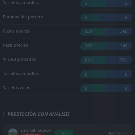
Tarjetas amarillas
3
3
Paradas del portero
5
9
Pases totales
442
450
Pasa preciso
360
349
% de aprobados
81%
78%
Tarjetas amarillas
0
0
Tarjetas rojas
0
0
PREDICCIÓN CON ANÁLISIS
Emanuil Todorov
Seguir
Hace 16 días