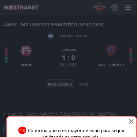
LANUS - SAN LORENZO PRONÓSTICO (26.07.2026)
PRIMERA DIVISION
Finalizado
1 : 0
LANUS
26 jul 2026
SAN LORENZO
PREDICCIONES
STATS
LANUS - SAN LORENZO ESTADÍSTICAS DEL PARTIDO
Goles
18
Confirma que eres mayor de edad para seguir
utilizando nuestro servicio.