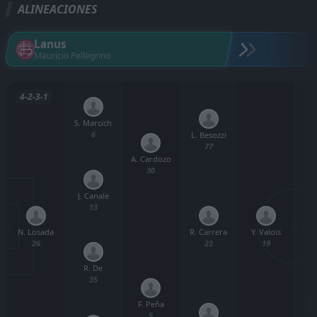
ALINEACIONES
Lanus
Mauricio Pellegrino
4-2-3-1
S. Marcich
6
L. Besozzi
77
A. Cardozo
30
J. Canale
13
N. Losada
Y. Valois
R. Carrera
26
19
23
R. De
35
F. Peña
R.
5