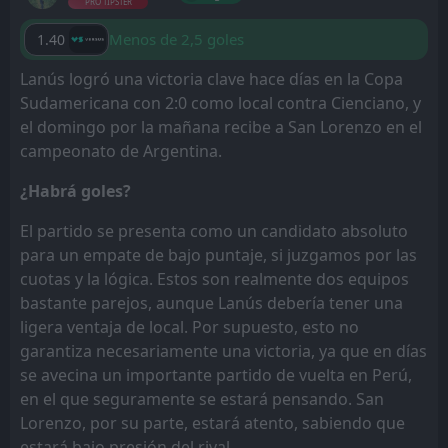
PRO TIPSTER
Menos de 2,5 goles
1.40
Lanús logró una victoria clave hace días en la Copa
Sudamericana con 2:0 como local contra Cienciano, y
el domingo por la mañana recibe a San Lorenzo en el
campeonato de Argentina.
¿Habrá goles?
El partido se presenta como un candidato absoluto
para un empate de bajo puntaje, si juzgamos por las
cuotas y la lógica. Estos son realmente dos equipos
bastante parejos, aunque Lanús debería tener una
ligera ventaja de local. Por supuesto, esto no
garantiza necesariamente una victoria, ya que en días
se avecina un importante partido de vuelta en Perú,
en el que seguramente se estará pensando. San
Lorenzo, por su parte, estará atento, sabiendo que
estará bajo presión del rival.