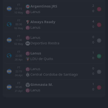
FT
2
Argentinos JRS
01:15
L
0
Lanus
10
May
FT
4
Always Ready
00:30
L
0
Lanus
06
May
FT
0
Lanus
17:30
D
0
Deportivo Riestra
02
May
FT
1
Lanus
22:00
W
0
LDU de Quito
28
Apr
FT
0
Lanus
22:15
D
0
Central Cordoba de Santiago
24
Apr
FT
1
Gimnasia M.
00:45
L
0
Lanus
21
Apr