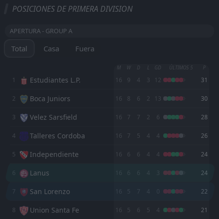
Todo
Casa
Fuera
POSICIONES DE PRIMERA DIVISION
San Lorenzo
17:30
APERTURA - GROUP A
15
Aug
Union Santa Fe
Total
Casa
Fuera
FT
0
San Lorenzo
18:00
L
2
Huracan
09
Aug
M
W
D
L
GD
ÚLTIMOS 5
P
Estudiantes L.P.
1
16
9
4
3
12
31
FT
1
Central Cordoba de Santiago
00:15
L
0
San Lorenzo
Boca Juniors
2
04
Aug
16
8
6
2
13
30
FT
1
San Lorenzo
Velez Sarsfield
3
16
7
7
2
6
28
22:00
W
0
Gimnasia M.
28
Jul
Talleres Cordoba
4
16
7
5
4
4
26
FT
1
Lanus
Independiente
5
00:30
16
6
6
4
4
24
L
0
San Lorenzo
26
Jul
Lanus
6
16
6
6
4
3
24
PEN
4
San Lorenzo
21:45
L
5
Deportivo Riestra
San Lorenzo
7
16
5
7
4
0
22
17
Jul
Union Santa Fe
8
FT
16
5
6
5
4
21
0
San Lorenzo
00:30
L