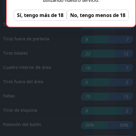
'65 ︎
Y. Valois
Sí, tengo más de 18
No, tengo menos de 18
Tiros a puerta
9
5
Tiros fuera de portería
8
7
Tiros totales
22
12
Cuadro interior de área
16
7
Tiros fuera del área
6
5
Faltas
15
13
Tiros de esquina
8
2
Posesión del balón
50%
50%