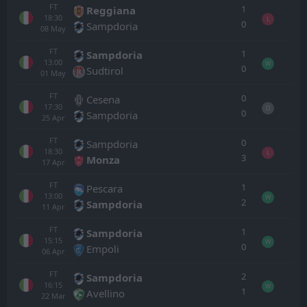
FT
1
Reggiana
18:30
L
0
Sampdoria
08
May
FT
1
Sampdoria
13:00
W
0
Sudtirol
01
May
FT
0
Cesena
17:30
D
0
Sampdoria
25
Apr
FT
0
Sampdoria
18:30
L
3
Monza
17
Apr
FT
1
Pescara
13:00
W
2
Sampdoria
11
Apr
FT
1
Sampdoria
15:15
W
0
Empoli
06
Apr
FT
2
Sampdoria
16:15
W
1
Avellino
22
Mar