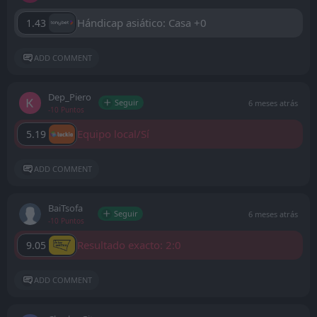
Hándicap asiático: Casa +0
1.43
ADD COMMENT
Dep_Piero
Seguir
6 meses atrás
-10 Puntos
Equipo local/Sí
5.19
ADD COMMENT
BaiTsofa
Seguir
6 meses atrás
-10 Puntos
Resultado exacto: 2:0
9.05
ADD COMMENT