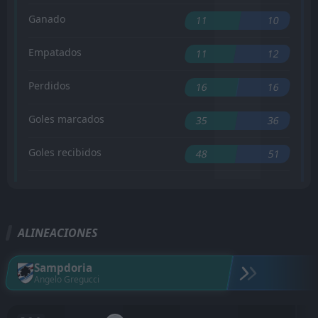
Ganado
11
10
Empatados
11
12
Perdidos
16
16
Goles marcados
35
36
Goles recibidos
48
51
ALINEACIONES
Sampdoria
Angelo Gregucci