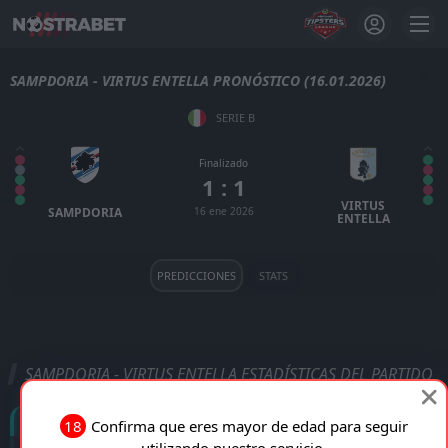
SAMPDORIA - VIRTUS ENTELLA PRONÓSTICO (16.01.2026)
SERIE B
Finalizado
1 : 1
VIRTUS
SAMPDORIA
16 ene 2026
ENTELLA
PREDICCIONES
STATS
SAMPDORIA - VIRTUS ENTELLA ESTADÍSTICAS DEL PARTIDO
Goles
18
Confirma que eres mayor de edad para seguir
utilizando nuestro servicio.