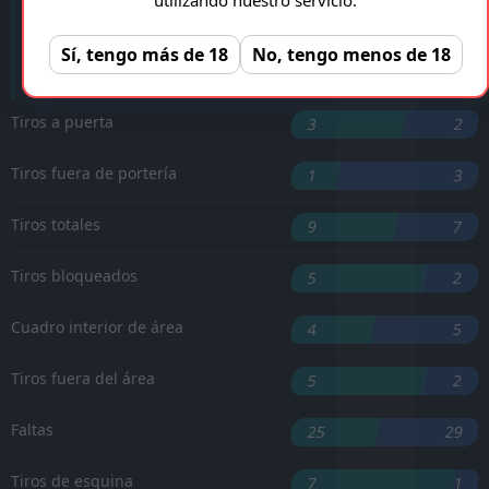
'34 ︎
L. Cherubini
Sí, tengo más de 18
No, tengo menos de 18
L. Parodi
'74 ︎
Tiros a puerta
3
2
Tiros fuera de portería
1
3
Tiros totales
9
7
Tiros bloqueados
5
2
Cuadro interior de área
4
5
Tiros fuera del área
5
2
Faltas
25
29
Tiros de esquina
7
1