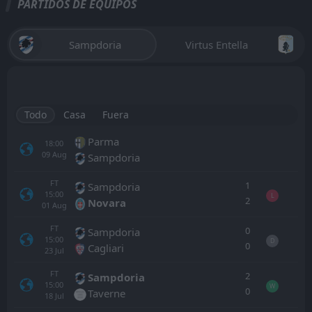
PARTIDOS DE EQUIPOS
Sampdoria
Virtus Entella
Todo
Casa
Fuera
Parma
18:00
09
Aug
Sampdoria
FT
1
Sampdoria
15:00
L
2
Novara
01
Aug
FT
0
Sampdoria
15:00
D
0
Cagliari
23
Jul
FT
2
Sampdoria
15:00
W
0
Taverne
18
Jul