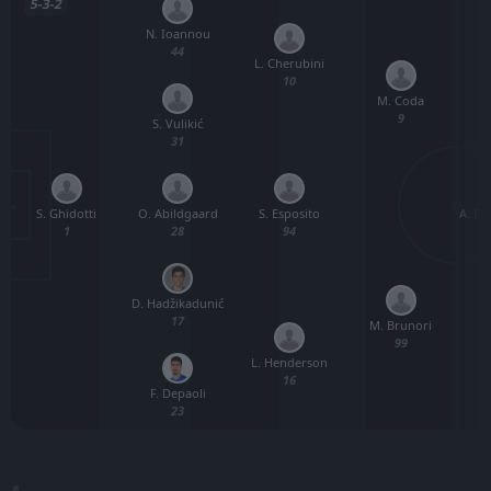
5-3-2
N. Ioannou
44
L. Cherubini
10
M. Coda
9
S. Vulikić
31
S. Ghidotti
O. Abildgaard
A. De
S. Esposito
1
28
94
D. Hadžikadunić
17
M. Brunori
99
L. Henderson
16
F. Depaoli
23