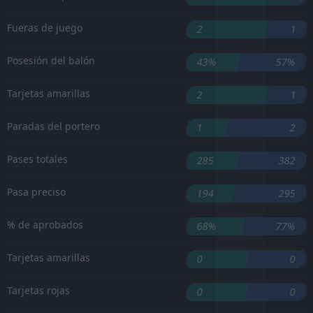
Fueras de juego
2
1
Posesión del balón
43%
57%
Tarjetas amarillas
2
1
Paradas del portero
1
2
Pases totales
285
382
Pasa preciso
194
295
% de aprobados
68%
77%
Tarjetas amarillas
0
0
Tarjetas rojas
0
0