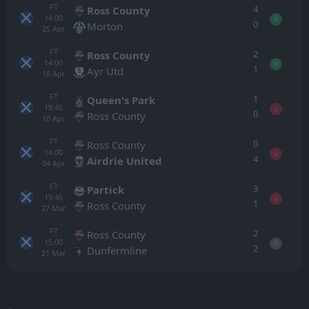
FT
4
Ross County
14:00
W
0
Morton
25
Apr
FT
2
Ross County
14:00
W
1
Ayr Utd
18
Apr
FT
1
Queen's Park
18:45
L
0
Ross County
10
Apr
FT
0
Ross County
14:00
L
4
Airdrie United
04
Apr
FT
3
Partick
19:45
L
1
Ross County
27
Mar
FT
2
Ross County
15:00
D
2
Dunfermline
21
Mar
Todo
Casa
Fuera