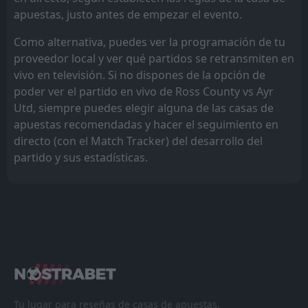
apuestas, justo antes de empezar el evento.
Como alternativa, puedes ver la programación de tu
proveedor local y ver qué partidos se retransmiten en
vivo en televisión. Si no dispones de la opción de
poder ver el partido en vivo de Ross County vs Ayr
Utd, siempre puedes elegir alguna de las casas de
apuestas recomendadas y hacer el seguimiento en
directo (con el Match Tracker) del desarrollo del
partido y sus estadísticas.
Tu lugar para reseñas de casas de apuestas,