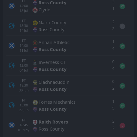
FT
3
Ross County
14:00
W
1
Clyde
18
Jul
FT
2
Nairn County
18:30
D
2
Ross County
14
Jul
FT
1
Annan Athletic
14:00
W
4
Ross County
11
Jul
FT
0
Inverness CT
12:00
W
4
Ross County
04
Jul
FT
0
Clachnacuddin
18:30
W
2
Ross County
30
Jun
FT
1
Forres Mechanics
13:00
W
5
Ross County
27
Jun
FT
3
Raith Rovers
18:45
L
2
Ross County
01
May