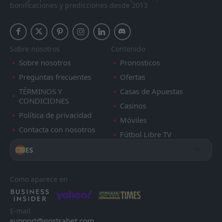
bonificaciones y predicciones desde 2013
Sobre nosotros
Contenido
Sobre nosotros
Pronosticos
Preguntas frecuentes
Ofertas
TÉRMINOS Y
Casas de Apuestas
CONDICIONES
Casinos
Política de privacidad
Móviles
Contacta con nosotros
Fútbol Libre TV
ES
Como aparece en
E-mail
support@nostrabet.com