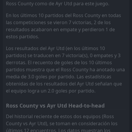
30
Jun
Ross County como de Ayr Utd para este juego.
FT
3
Ayr Utd
En los últimos 10 partidos del Ross County en todas
11:00
W
0
Glenafton Athletic
27
Jun
las competiciones se vieron 7 victorias, 2 de los
resultados acabaron en empate y perdieron 1 de
FT
0
Ayr Utd
18:45
L
estos partidos.
1
ST Johnstone
01
May
Los resultados del Ayr Utd (en los últimos 10
FT
2
Airdrie United
14:00
partidos) se traducen en 7 victoria(s), 0 empates y 3
L
1
Ayr Utd
25
Apr
derrotas. El recuento de goles de los 10 últimos
FT
partidos muestra que el Ross County ha anotado una
2
Ross County
14:00
L
1
media de 3.0 goles por partido. Las estadísticas
Ayr Utd
18
Apr
obtenidas de los resultados del Ayr Utd señalan que
FT
1
Ayr Utd
el equipo logra un 2.0 goles por partido.
14:00
W
0
Arbroath
11
Apr
Ross County vs Ayr Utd Head-to-head
FT
0
Ayr Utd
18:45
L
3
Dunfermline
Del historial reciente de estos dos equipos (Ross
07
Apr
County vs Ayr Utd), se toman en consideración los
FT
1
Ayr Utd
últimos 12 encuentros. Los datos muestran los
14:00
D