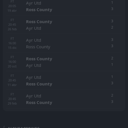
FT
1
Ayr Utd
20:05
3
Ross County
19
abr
FT
3
Ross County
20:45
2
Ayr Utd
26
feb
FT
3
Ayr Utd
16:00
3
Ross County
15
dic
FT
2
Ross County
16:00
1
Ayr Utd
20
oct
FT
1
Ayr Utd
20:45
3
Ross County
11
abr
FT
2
Ayr Utd
20:45
3
Ross County
29
feb